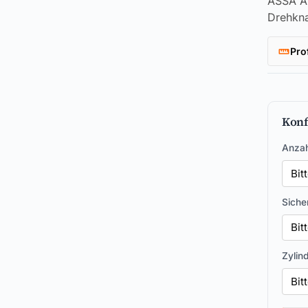
ASSA AB
Drehkna
Pro
Konf
Anzah
Siche
Zylin