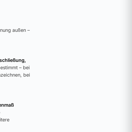
enung außen –
schließung,
gestimmt – bei
zeichnen, bei
nenmaß
e
itere