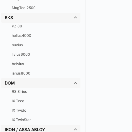
MagTec.2500
BKS
PZ 88
helius4000
nuvius
livius6000
belvius
janus8000
DOM
RS Sirius
IX Teco
IX Twido
IX TwinStar
IKON / ASSA ABLOY