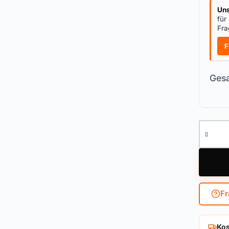
Uns
für
Fra
F
Gesa
Knaufzy
Fr
Kos