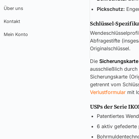
Über uns
Pickschutz:
Enger
Kontakt
Schlüssel-Spezifik
Wendeschlüsselprofil
Mein Konto
Abfragestifte (insge
Originalschlüssel.
Die
Sicherungskarte
ausschließlich durch
Sicherungskarte (Ori
getrennt vom Schlüss
Verlustformular
mit I
USPs der Serie IK
Patentiertes Wend
6 aktiv gefederte
Bohrmuldentechnol