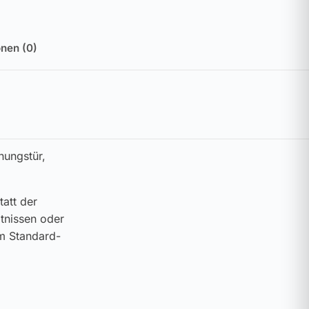
nen (0)
nungstür,
att der
tnissen oder
um Standard-