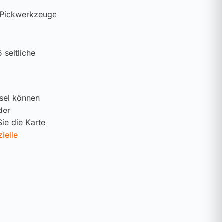
 Pickwerkzeuge
 seitliche
ssel können
der
ie die Karte
zielle