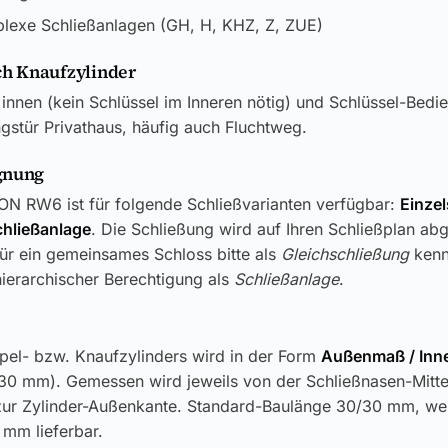
plexe Schließanlagen (GH, H, KHZ, Z, ZUE)
h Knaufzylinder
innen (kein Schlüssel im Inneren nötig) und Schlüssel-Bedi
stür Privathaus, häufig auch Fluchtweg.
gnung
ON RW6 ist für folgende Schließvarianten verfügbar:
Einzel
chließanlage
. Die Schließung wird auf Ihren Schließplan ab
ür ein gemeinsames Schloss bitte als
Gleichschließung
kenn
ierarchischer Berechtigung als
Schließanlage
.
pel- bzw. Knaufzylinders wird in der Form
Außenmaß / In
30 mm). Gemessen wird jeweils von der Schließnasen-Mitt
 zur Zylinder-Außenkante. Standard-Baulänge 30/30 mm, we
 mm lieferbar.