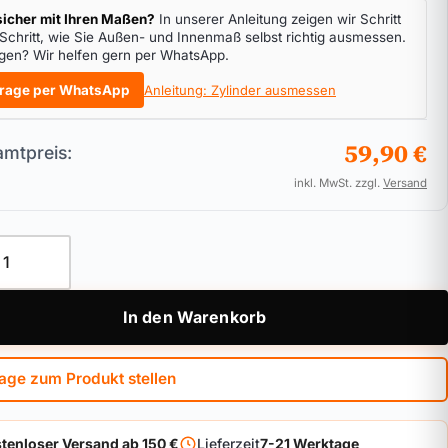
icher mit Ihren Maßen?
In unserer Anleitung zeigen wir Schritt
 Schritt, wie Sie Außen- und Innenmaß selbst richtig ausmessen.
gen? Wir helfen gern per WhatsApp.
rage per WhatsApp
Anleitung: Zylinder ausmessen
59,90 €
mtpreis:
inkl. MwSt. zzgl.
Versand
linder ASSA ABLOY Zeiss IKON RW6 Kurzvariante Menge
In den Warenkorb
age zum Produkt stellen
tenloser Versand ab 150 €
Lieferzeit
7-21 Werktage