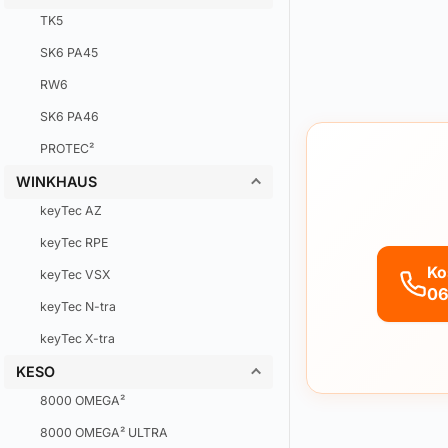
TK5
SK6 PA45
RW6
SK6 PA46
PROTEC²
WINKHAUS
keyTec AZ
keyTec RPE
Ko
keyTec VSX
06
keyTec N-tra
keyTec X-tra
KESO
8000 OMEGA²
8000 OMEGA² ULTRA