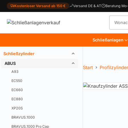
Kostenloser Versand ab 150 €
Versand DE & AT
Beratung Mo-
Produkt
Schließanlagen
Schließzylinder
ABUS
Start
Profilzylinde
A93
EC550
EC660
EC880
XP20S
BRAVUS.1000
BRAVUS.1000 Pro Cap