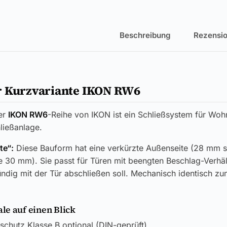
Beschreibung
Rezensio
r Kurzvariante IKON RW6
er
IKON RW6
-Reihe von IKON ist ein Schließsystem für Woh
hließanlage.
te“:
Diese Bauform hat eine verkürzte Außenseite (28 mm st
 30 mm). Sie passt für Türen mit beengten Beschlag-Verhäl
ndig mit der Tür abschließen soll. Mechanisch identisch z
e auf einen Blick
chutz Klasse B optional (DIN-geprüft)