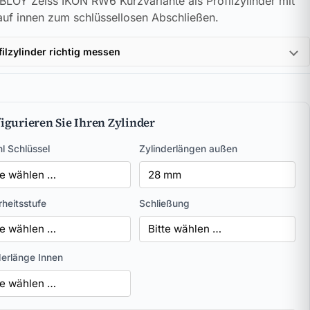
LOY Zeiss IKON RW6 Kurzvariante als Profilzylinder mit
uf innen zum schlüssellosen Abschließen.
filzylinder richtig messen
igurieren Sie Ihren Zylinder
l Schlüssel
Zylinderlängen außen
rheitsstufe
Schließung
derlänge Innen