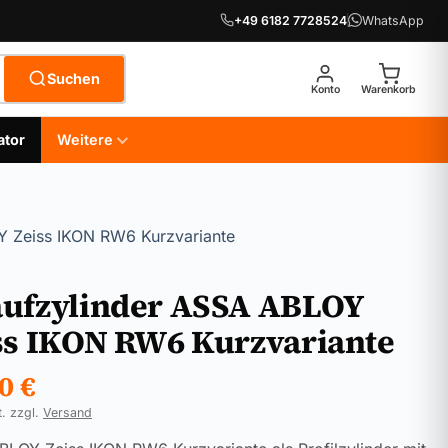
+49 6182 7728524
WhatsApp
Suchen
Konto
Warenkorb
ator
Weitere
Y Zeiss IKON RW6 Kurzvariante
ufzylinder ASSA ABLOY
ss IKON RW6 Kurzvariante
90
€
t. zzgl.
Versand