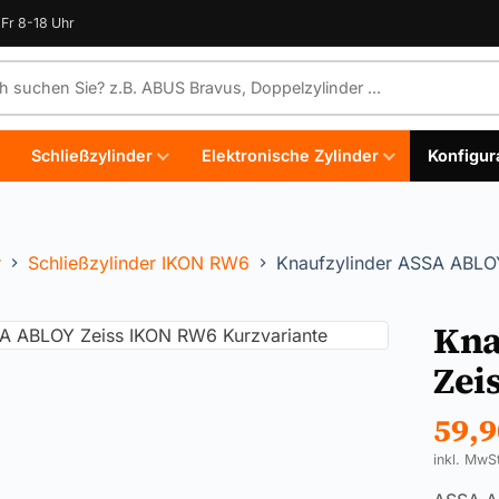
Fr 8-18 Uhr
e durchsuchen
Schließzylinder
Elektronische Zylinder
Konfigur
r
Schließzylinder IKON RW6
Knaufzylinder ASSA ABLO
Kna
Zei
59,
inkl. MwS