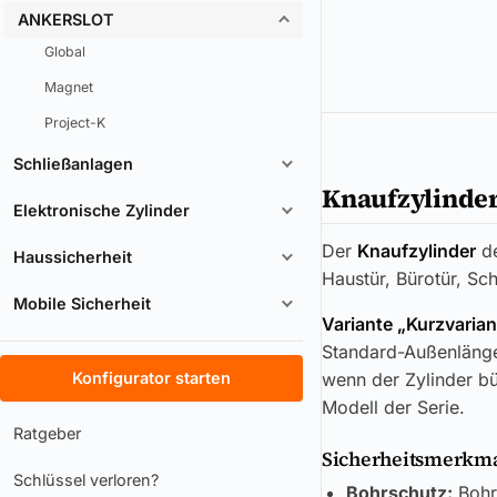
ANKERSLOT
Global
Magnet
Project-K
Schließanlagen
Knaufzylinde
Elektronische Zylinder
Der
Knaufzylinder
d
Haussicherheit
Haustür, Bürotür, Sc
Mobile Sicherheit
Variante „Kurzvarian
Standard-Außenlänge
Konfigurator starten
wenn der Zylinder bü
Modell der Serie.
Ratgeber
Sicherheitsmerkmal
Schlüssel verloren?
Bohrschutz:
Bohrs