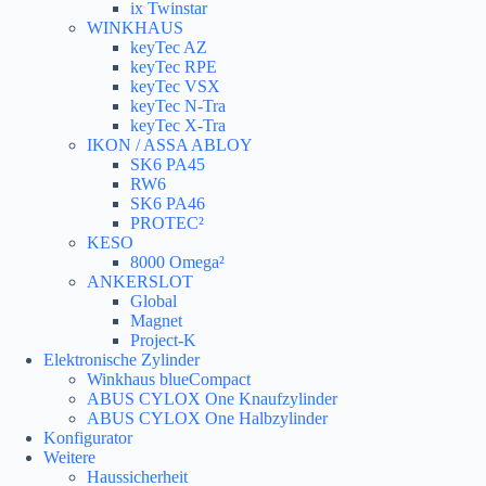
ix Twinstar
WINKHAUS
keyTec AZ
keyTec RPE
keyTec VSX
keyTec N-Tra
keyTec X-Tra
IKON / ASSA ABLOY
SK6 PA45
RW6
SK6 PA46
PROTEC²
KESO
8000 Omega²
ANKERSLOT
Global
Magnet
Project-K
Elektronische Zylinder
Winkhaus blueCompact
ABUS CYLOX One Knaufzylinder
ABUS CYLOX One Halbzylinder
Konfigurator
Weitere
Haussicherheit