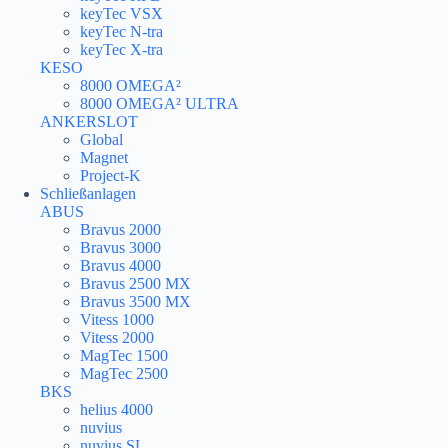
keyTec VSX
keyTec N-tra
keyTec X-tra
KESO
8000 OMEGA²
8000 OMEGA² ULTRA
ANKERSLOT
Global
Magnet
Project-K
Schließanlagen
ABUS
Bravus 2000
Bravus 3000
Bravus 4000
Bravus 2500 MX
Bravus 3500 MX
Vitess 1000
Vitess 2000
MagTec 1500
MagTec 2500
BKS
helius 4000
nuvius
nuvius SL