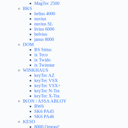
MagTec 2500
BKS
helius 4000
nuvius
nuvius SL
livius 6000
belvius
janus 8000
DOM
RS Sirius
ix Teco
ix Twido
ix Twinstar
WINKHAUS
keyTec AZ
keyTec VSX
keyTec VSX+
keyTec N-Tra
keyTec X-Tra
IKON / ASSA ABLOY
RW6
SK6 PA45
SK6 PA46
KESO
8000 Omega²