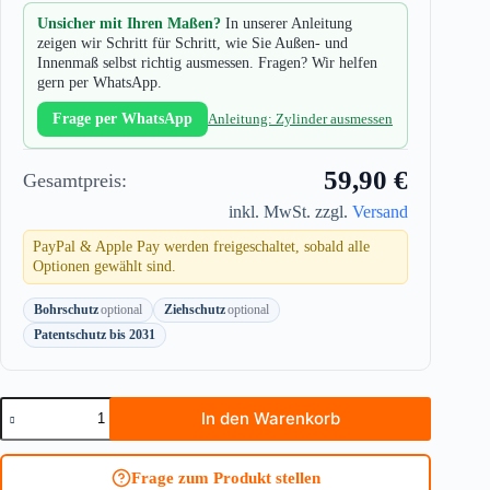
Unsicher mit Ihren Maßen?
In unserer Anleitung
zeigen wir Schritt für Schritt, wie Sie Außen- und
Innenmaß selbst richtig ausmessen. Fragen? Wir helfen
gern per WhatsApp.
Frage per WhatsApp
Anleitung: Zylinder ausmessen
59,90 €
Gesamtpreis:
inkl. MwSt. zzgl.
Versand
PayPal & Apple Pay werden freigeschaltet, sobald alle
Optionen gewählt sind.
Bohrschutz
optional
Ziehschutz
optional
Patentschutz bis 2031
Knaufzylinder
In den Warenkorb
ASSA
ABLOY
Zeiss
Frage zum Produkt stellen
IKON