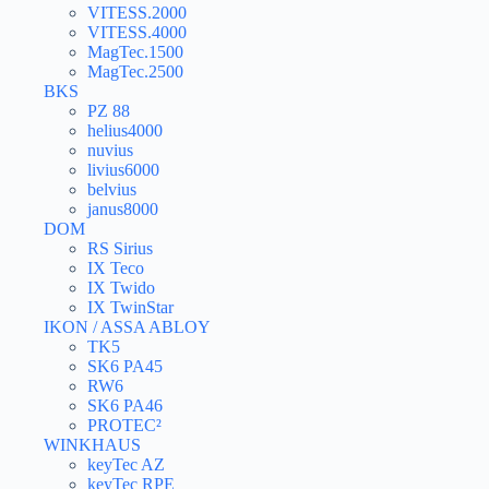
VITESS.2000
VITESS.4000
MagTec.1500
MagTec.2500
BKS
PZ 88
helius4000
nuvius
livius6000
belvius
janus8000
DOM
RS Sirius
IX Teco
IX Twido
IX TwinStar
IKON / ASSA ABLOY
TK5
SK6 PA45
RW6
SK6 PA46
PROTEC²
WINKHAUS
keyTec AZ
keyTec RPE