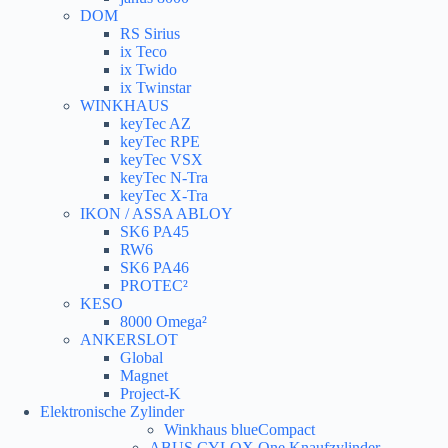
DOM
RS Sirius
ix Teco
ix Twido
ix Twinstar
WINKHAUS
keyTec AZ
keyTec RPE
keyTec VSX
keyTec N-Tra
keyTec X-Tra
IKON / ASSA ABLOY
SK6 PA45
RW6
SK6 PA46
PROTEC²
KESO
8000 Omega²
ANKERSLOT
Global
Magnet
Project-K
Elektronische Zylinder
Winkhaus blueCompact
ABUS CYLOX One Knaufzylinder