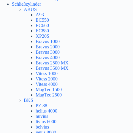
Schließzylinder
ABUS
A93
EC550
EC660
EC880
XP20S
Bravus 1000
Bravus 2000
Bravus 3000
Bravus 4000
Bravus 2500 MX
Bravus 3500 MX
Vitess 1000
Vitess 2000
Vitess 4000
MagTec 1500
MagTec 2500
BKS
PZ 88
helius 4000
nuvius
livius 6000
belvius
janus 8000