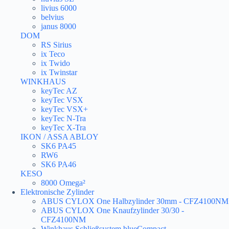
livius 6000
belvius
janus 8000
DOM
RS Sirius
ix Teco
ix Twido
ix Twinstar
WINKHAUS
keyTec AZ
keyTec VSX
keyTec VSX+
keyTec N-Tra
keyTec X-Tra
IKON / ASSA ABLOY
SK6 PA45
RW6
SK6 PA46
KESO
8000 Omega²
Elektronische Zylinder
ABUS CYLOX One Halbzylinder 30mm - CFZ4100NM
ABUS CYLOX One Knaufzylinder 30/30 -
CFZ4100NM
Winkhaus Schließsystem blueCompact