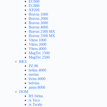
EC660
EC880
XP20S
Bravus 1000
Bravus 2000
Bravus 3000
Bravus 4000
Bravus 2500 MX
Bravus 3500 MX
Vitess 1000
Vitess 2000
Vitess 4000
MagTec 1500
MagTec 2500
BKS
PZ 88
helius 4000
nuvius
livius 6000
belvius
janus 8000
DOM
RS Sirius
ix Teco
ix Twido