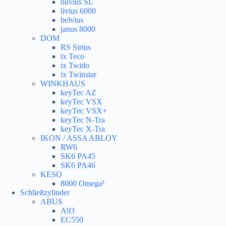
nuvius SL
livius 6000
belvius
janus 8000
DOM
RS Sirius
ix Teco
ix Twido
ix Twinstar
WINKHAUS
keyTec AZ
keyTec VSX
keyTec VSX+
keyTec N-Tra
keyTec X-Tra
IKON / ASSA ABLOY
RW6
SK6 PA45
SK6 PA46
KESO
8000 Omega²
Schließzylinder
ABUS
A93
EC550