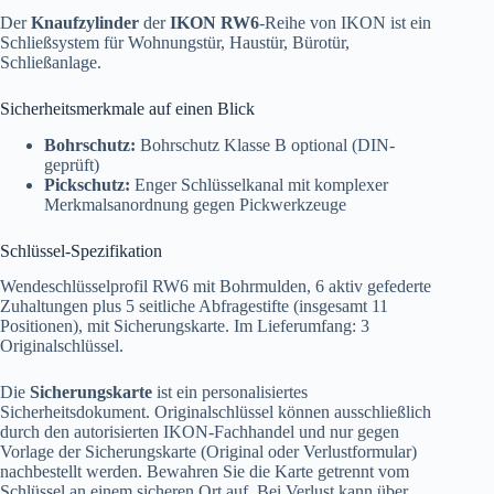
Der
Knaufzylinder
der
IKON RW6
-Reihe von IKON ist ein
Schließsystem für Wohnungstür, Haustür, Bürotür,
Schließanlage.
Sicherheitsmerkmale auf einen Blick
Bohrschutz:
Bohrschutz Klasse B optional (DIN-
geprüft)
Pickschutz:
Enger Schlüsselkanal mit komplexer
Merkmalsanordnung gegen Pickwerkzeuge
Schlüssel-Spezifikation
Wendeschlüsselprofil RW6 mit Bohrmulden, 6 aktiv gefederte
Zuhaltungen plus 5 seitliche Abfragestifte (insgesamt 11
Positionen), mit Sicherungskarte. Im Lieferumfang: 3
Originalschlüssel.
Die
Sicherungskarte
ist ein personalisiertes
Sicherheitsdokument. Originalschlüssel können ausschließlich
durch den autorisierten IKON-Fachhandel und nur gegen
Vorlage der Sicherungskarte (Original oder Verlustformular)
nachbestellt werden. Bewahren Sie die Karte getrennt vom
Schlüssel an einem sicheren Ort auf. Bei Verlust kann über