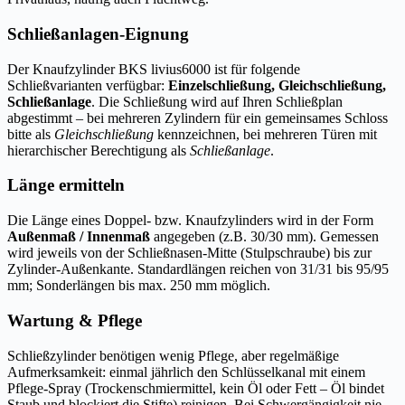
Schließanlagen-Eignung
Der Knaufzylinder BKS livius6000 ist für folgende
Schließvarianten verfügbar:
Einzelschließung, Gleichschließung,
Schließanlage
. Die Schließung wird auf Ihren Schließplan
abgestimmt – bei mehreren Zylindern für ein gemeinsames Schloss
bitte als
Gleichschließung
kennzeichnen, bei mehreren Türen mit
hierarchischer Berechtigung als
Schließanlage
.
Länge ermitteln
Die Länge eines Doppel- bzw. Knaufzylinders wird in der Form
Außenmaß / Innenmaß
angegeben (z.B. 30/30 mm). Gemessen
wird jeweils von der Schließnasen-Mitte (Stulpschraube) bis zur
Zylinder-Außenkante. Standardlängen reichen von 31/31 bis 95/95
mm; Sonderlängen bis max. 250 mm möglich.
Wartung & Pflege
Schließzylinder benötigen wenig Pflege, aber regelmäßige
Aufmerksamkeit: einmal jährlich den Schlüsselkanal mit einem
Pflege-Spray (Trockenschmiermittel, kein Öl oder Fett – Öl bindet
Staub und blockiert die Stifte) reinigen. Bei Schwergängigkeit nie