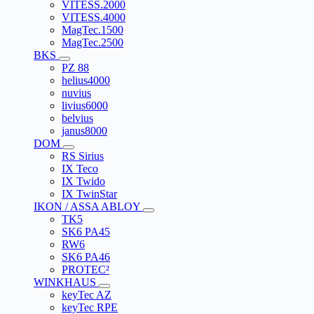
VITESS.2000
VITESS.4000
MagTec.1500
MagTec.2500
BKS
PZ 88
helius4000
nuvius
livius6000
belvius
janus8000
DOM
RS Sirius
IX Teco
IX Twido
IX TwinStar
IKON / ASSA ABLOY
TK5
SK6 PA45
RW6
SK6 PA46
PROTEC²
WINKHAUS
keyTec AZ
keyTec RPE