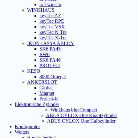
ix Twinstar
WINKHAUS
keyTec AZ
keyTec RPE
keyTec VSX
keyTec N-Tra
keyTec X-Tra
IKON / ASSA ABLOY
SK6 PA45
RW6
SK6 PA46
PROTEC²
KESO
8000 Omega²
ANKERSLOT
Global
Magnet
Project-K
Elektronische Zylinder
Winkhaus blueCompact
ABUS CYLOX One Knaufzylinder
ABUS CYLOX One Halbzylinder
Konfigurator
Weitere
Haussicherheit