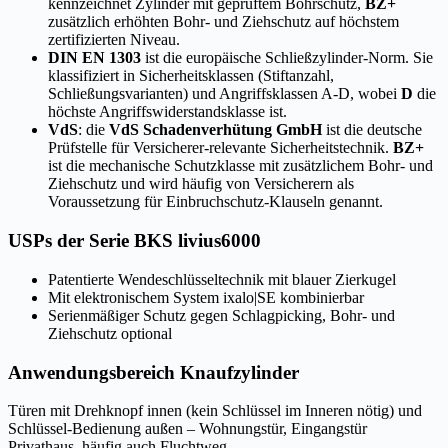
kennzeichnet Zylinder mit geprüftem Bohrschutz,
BZ+
zusätzlich erhöhten Bohr- und Ziehschutz auf höchstem
zertifizierten Niveau.
DIN EN 1303
ist die europäische Schließzylinder-Norm. Sie
klassifiziert in Sicherheitsklassen (Stiftanzahl,
Schließungsvarianten) und Angriffsklassen A-D, wobei
D
die
höchste Angriffswiderstandsklasse ist.
VdS
: die
VdS Schadenverhütung GmbH
ist die deutsche
Prüfstelle für Versicherer-relevante Sicherheitstechnik.
BZ+
ist die mechanische Schutzklasse mit zusätzlichem Bohr- und
Ziehschutz und wird häufig von Versicherern als
Voraussetzung für Einbruchschutz-Klauseln genannt.
USPs der Serie BKS livius6000
Patentierte Wendeschlüsseltechnik mit blauer Zierkugel
Mit elektronischem System ixalo|SE kombinierbar
Serienmäßiger Schutz gegen Schlagpicking, Bohr- und
Ziehschutz optional
Anwendungsbereich Knaufzylinder
Türen mit Drehknopf innen (kein Schlüssel im Inneren nötig) und
Schlüssel-Bedienung außen – Wohnungstür, Eingangstür
Privathaus, häufig auch Fluchtweg.