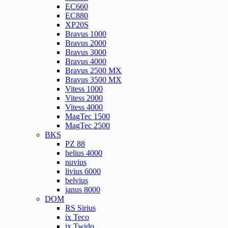
EC660
EC880
XP20S
Bravus 1000
Bravus 2000
Bravus 3000
Bravus 4000
Bravus 2500 MX
Bravus 3500 MX
Vitess 1000
Vitess 2000
Vitess 4000
MagTec 1500
MagTec 2500
BKS
PZ 88
helius 4000
nuvius
livius 6000
belvius
janus 8000
DOM
RS Sirius
ix Teco
ix Twido