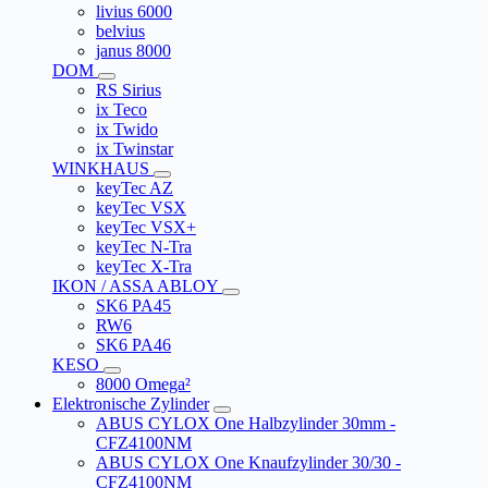
livius 6000
belvius
janus 8000
DOM
RS Sirius
ix Teco
ix Twido
ix Twinstar
WINKHAUS
keyTec AZ
keyTec VSX
keyTec VSX+
keyTec N-Tra
keyTec X-Tra
IKON / ASSA ABLOY
SK6 PA45
RW6
SK6 PA46
KESO
8000 Omega²
Elektronische Zylinder
ABUS CYLOX One Halbzylinder 30mm -
CFZ4100NM
ABUS CYLOX One Knaufzylinder 30/30 -
CFZ4100NM