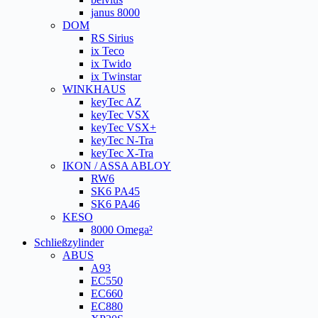
janus 8000
DOM
RS Sirius
ix Teco
ix Twido
ix Twinstar
WINKHAUS
keyTec AZ
keyTec VSX
keyTec VSX+
keyTec N-Tra
keyTec X-Tra
IKON / ASSA ABLOY
RW6
SK6 PA45
SK6 PA46
KESO
8000 Omega²
Schließzylinder
ABUS
A93
EC550
EC660
EC880