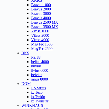
XP20S
Bravus 1000
Bravus 2000
Bravus 3000
Bravus 4000
Bravus 2500 MX
Bravus 3500 MX
Vitess 1000
Vitess 2000
Vitess 4000
MagTec 1500
MagTec 2500
BKS
PZ 88
helius 4000
nuvius
livius 6000
belvius
janus 8000
DOM
RS Sirius
ix Teco
ix Twido
ix Twinstar
WINKHAUS