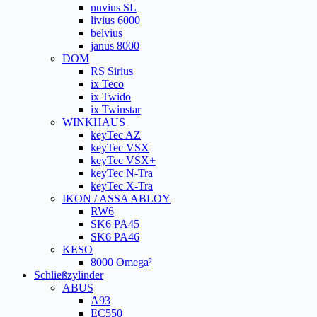
nuvius SL
livius 6000
belvius
janus 8000
DOM
RS Sirius
ix Teco
ix Twido
ix Twinstar
WINKHAUS
keyTec AZ
keyTec VSX
keyTec VSX+
keyTec N-Tra
keyTec X-Tra
IKON / ASSA ABLOY
RW6
SK6 PA45
SK6 PA46
KESO
8000 Omega²
Schließzylinder
ABUS
A93
EC550