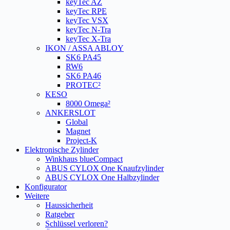
keyTec AZ
keyTec RPE
keyTec VSX
keyTec N-Tra
keyTec X-Tra
IKON / ASSA ABLOY
SK6 PA45
RW6
SK6 PA46
PROTEC²
KESO
8000 Omega²
ANKERSLOT
Global
Magnet
Project-K
Elektronische Zylinder
Winkhaus blueCompact
ABUS CYLOX One Knaufzylinder
ABUS CYLOX One Halbzylinder
Konfigurator
Weitere
Haussicherheit
Ratgeber
Schlüssel verloren?