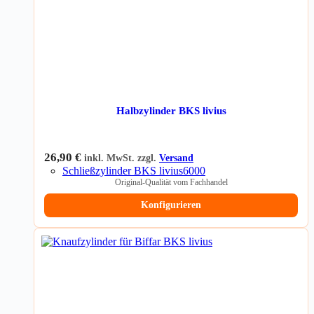
Halbzylinder BKS livius
26,90
€
inkl. MwSt. zzgl.
Versand
Schließzylinder BKS livius6000
Original-Qualität vom Fachhandel
Konfigurieren