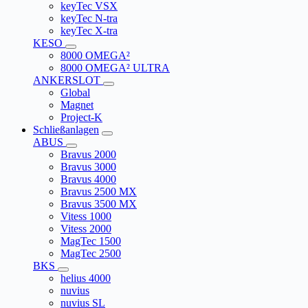
keyTec VSX
keyTec N-tra
keyTec X-tra
KESO
8000 OMEGA²
8000 OMEGA² ULTRA
ANKERSLOT
Global
Magnet
Project-K
Schließanlagen
ABUS
Bravus 2000
Bravus 3000
Bravus 4000
Bravus 2500 MX
Bravus 3500 MX
Vitess 1000
Vitess 2000
MagTec 1500
MagTec 2500
BKS
helius 4000
nuvius
nuvius SL