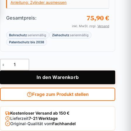
Anleitung: Zylinder ausmessen
75,90 €
Gesamtpreis:
inkl. MwSt. zzgl.
Versand
Bohrschutz
serienmäßig
Ziehschutz
serienmäßig
Patentschutz bis 2038
Knaufzylinder DOM ix Teco Menge
In den Warenkorb
Frage zum Produkt stellen
Kostenloser Versand ab 150 €
Lieferzeit
7-21 Werktage
Original-Qualität vom
Fachhandel