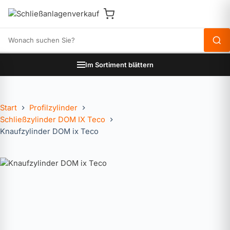
Produkte durchsuchen
Im Sortiment blättern
Start
Profilzylinder
Schließzylinder DOM IX Teco
Knaufzylinder DOM ix Teco