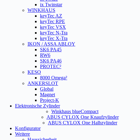
ix Twinstar
WINKHAUS
keyTec AZ
keyTec RPE
keyTec VSX
keyTec N-Tra
keyTec X-Tra
IKON / ASSA ABLOY
SK6 PA45
RW6
SK6 PA46
PROTEC²
KESO
8000 Omega²
ANKERSLOT
Global
Magnet
Project-K
Elektronische Zylinder
Winkhaus blueCompact
ABUS CYLOX One Knaufzylinder
ABUS CYLOX One Halbzylinder
Konfigurator
Weitere
Haussicherheit