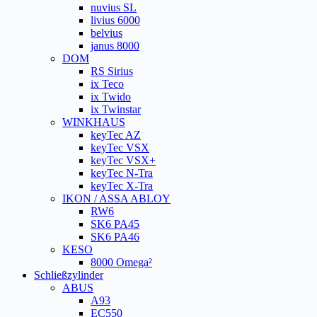
nuvius SL
livius 6000
belvius
janus 8000
DOM
RS Sirius
ix Teco
ix Twido
ix Twinstar
WINKHAUS
keyTec AZ
keyTec VSX
keyTec VSX+
keyTec N-Tra
keyTec X-Tra
IKON / ASSA ABLOY
RW6
SK6 PA45
SK6 PA46
KESO
8000 Omega²
Schließzylinder
ABUS
A93
EC550