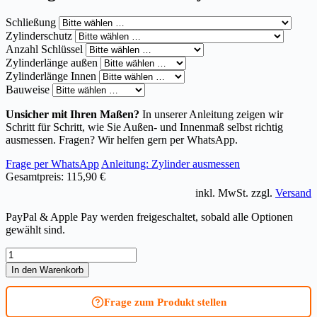
Schließung
Zylinderschutz
Anzahl Schlüssel
Zylinderlänge außen
Zylinderlänge Innen
Bauweise
Unsicher mit Ihren Maßen?
In unserer Anleitung zeigen wir
Schritt für Schritt, wie Sie Außen- und Innenmaß selbst richtig
ausmessen. Fragen? Wir helfen gern per WhatsApp.
Frage per WhatsApp
Anleitung: Zylinder ausmessen
Gesamtpreis:
115,90 €
inkl. MwSt. zzgl.
Versand
PayPal & Apple Pay werden freigeschaltet, sobald alle Optionen
gewählt sind.
Knaufzylinder
für
In den Warenkorb
Biffar
ABUS
Frage zum Produkt stellen
Bravus.2000
Menge