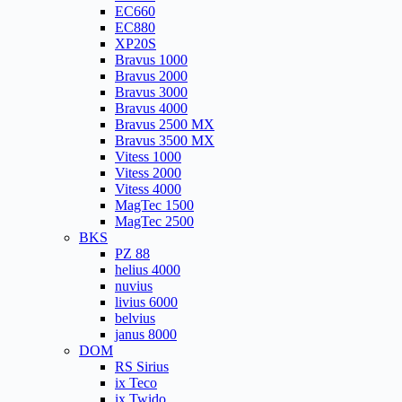
EC660
EC880
XP20S
Bravus 1000
Bravus 2000
Bravus 3000
Bravus 4000
Bravus 2500 MX
Bravus 3500 MX
Vitess 1000
Vitess 2000
Vitess 4000
MagTec 1500
MagTec 2500
BKS
PZ 88
helius 4000
nuvius
livius 6000
belvius
janus 8000
DOM
RS Sirius
ix Teco
ix Twido