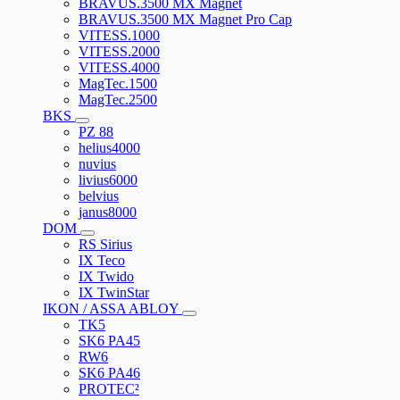
BRAVUS.3500 MX Magnet
BRAVUS.3500 MX Magnet Pro Cap
VITESS.1000
VITESS.2000
VITESS.4000
MagTec.1500
MagTec.2500
BKS
PZ 88
helius4000
nuvius
livius6000
belvius
janus8000
DOM
RS Sirius
IX Teco
IX Twido
IX TwinStar
IKON / ASSA ABLOY
TK5
SK6 PA45
RW6
SK6 PA46
PROTEC²