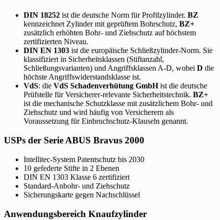
DIN 18252
ist die deutsche Norm für Profilzylinder.
BZ
kennzeichnet Zylinder mit geprüftem Bohrschutz,
BZ+
zusätzlich erhöhten Bohr- und Ziehschutz auf höchstem
zertifizierten Niveau.
DIN EN 1303
ist die europäische Schließzylinder-Norm. Sie
klassifiziert in Sicherheitsklassen (Stiftanzahl,
Schließungsvarianten) und Angriffsklassen A-D, wobei
D
die
höchste Angriffswiderstandsklasse ist.
VdS
: die
VdS Schadenverhütung GmbH
ist die deutsche
Prüfstelle für Versicherer-relevante Sicherheitstechnik.
BZ+
ist die mechanische Schutzklasse mit zusätzlichem Bohr- und
Ziehschutz und wird häufig von Versicherern als
Voraussetzung für Einbruchschutz-Klauseln genannt.
USPs der Serie ABUS Bravus 2000
Intellitec-System Patentschutz bis 2030
10 gefederte Stifte in 2 Ebenen
DIN EN 1303 Klasse 6 zertifiziert
Standard-Anbohr- und Ziehschutz
Sicherungskarte gegen Nachschlüssel
Anwendungsbereich Knaufzylinder