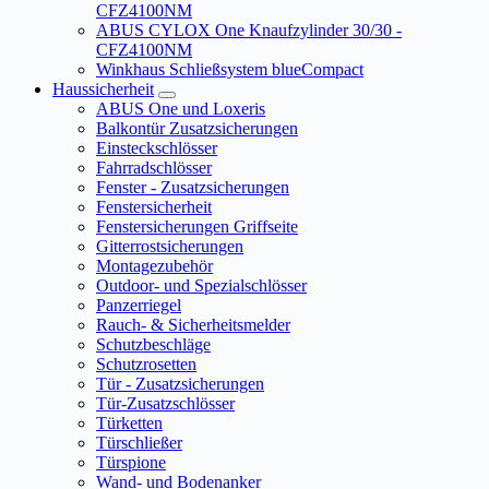
CFZ4100NM
ABUS CYLOX One Knaufzylinder 30/30 -
CFZ4100NM
Winkhaus Schließsystem blueCompact
Haussicherheit
ABUS One und Loxeris
Balkontür Zusatzsicherungen
Einsteckschlösser
Fahrradschlösser
Fenster - Zusatzsicherungen
Fenstersicherheit
Fenstersicherungen Griffseite
Gitterrostsicherungen
Montagezubehör
Outdoor- und Spezialschlösser
Panzerriegel
Rauch- & Sicherheitsmelder
Schutzbeschläge
Schutzrosetten
Tür - Zusatzsicherungen
Tür-Zusatzschlösser
Türketten
Türschließer
Türspione
Wand- und Bodenanker