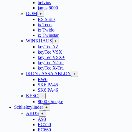
belvius
janus 8000
DOM
+
RS Sirius
ix Teco
ix Twido
ix Twinstar
WINKHAUS
+
keyTec AZ
keyTec VSX
keyTec VSX+
keyTec N-Tra
keyTec X-Tra
IKON / ASSA ABLOY
+
RW6
SK6 PA45
SK6 PA46
KESO
+
8000 Omega²
Schließzylinder
+
ABUS
+
A93
EC550
EC660