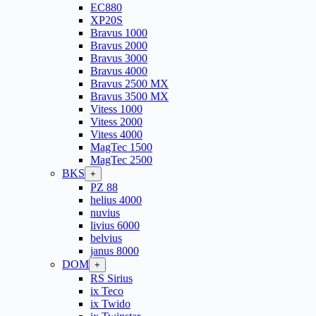
EC880
XP20S
Bravus 1000
Bravus 2000
Bravus 3000
Bravus 4000
Bravus 2500 MX
Bravus 3500 MX
Vitess 1000
Vitess 2000
Vitess 4000
MagTec 1500
MagTec 2500
BKS
+
PZ 88
helius 4000
nuvius
livius 6000
belvius
janus 8000
DOM
+
RS Sirius
ix Teco
ix Twido