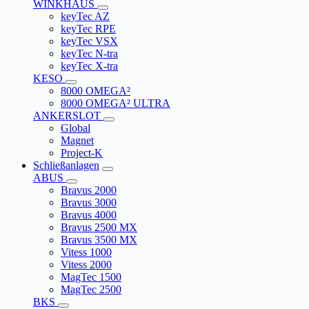
WINKHAUS
keyTec AZ
keyTec RPE
keyTec VSX
keyTec N-tra
keyTec X-tra
KESO
8000 OMEGA²
8000 OMEGA² ULTRA
ANKERSLOT
Global
Magnet
Project-K
Schließanlagen
ABUS
Bravus 2000
Bravus 3000
Bravus 4000
Bravus 2500 MX
Bravus 3500 MX
Vitess 1000
Vitess 2000
MagTec 1500
MagTec 2500
BKS