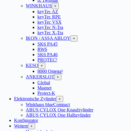
ix Twinstar
WINKHAUS
+
keyTec AZ
keyTec RPE
keyTec VSX
keyTec N-Tra
keyTec X-Tra
IKON / ASSA ABLOY
+
SK6 PA45
RW6
SK6 PA46
PROTEC²
KESO
+
8000 Omega²
ANKERSLOT
+
Global
Magnet
Project-K
Elektronische Zylinder
+
Winkhaus blueCompact
ABUS CYLOX One Knaufzylinder
ABUS CYLOX One Halbzylinder
Konfigurator
Weitere
+