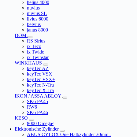
helius 4000
nuvius
nuvius SL
livius 6000
belvius
janus 8000
DOM
RS Sirius
ix Teco
ix Twido
ix Twinstar
WINKHAUS
keyTec AZ
keyTec VSX
keyTec VSX+
keyTec N-Tra
keyTec X-Tra
IKON / ASSA ABLOY
SK6 PA45
RW6
SK6 PA46
KESO
8000 Omega²
Elektronische Zylinder
ABUS CYLOX One Halbzylinder 30mm -