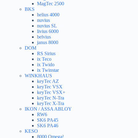
MagTec 2500
BKS
helius 4000
nuvius
nuvius SL
livius 6000
belvius
janus 8000
DOM
RS Sirius
ix Teco
ix Twido
ix Twinstar
WINKHAUS
keyTec AZ
keyTec VSX
keyTec VSX+
keyTec N-Tra
keyTec X-Tra
IKON / ASSA ABLOY
RW6
SK6 PA45
SK6 PA46
KESO
8000 Omega²