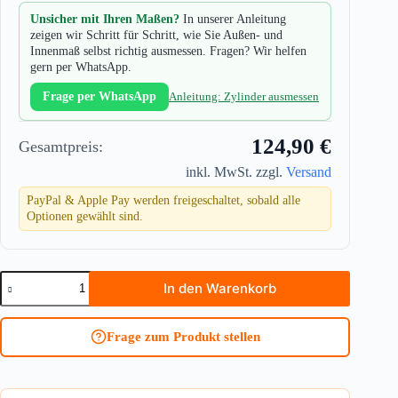
Unsicher mit Ihren Maßen?
In unserer Anleitung
zeigen wir Schritt für Schritt, wie Sie Außen- und
Innenmaß selbst richtig ausmessen. Fragen? Wir helfen
gern per WhatsApp.
Frage per WhatsApp
Anleitung: Zylinder ausmessen
124,90 €
Gesamtpreis:
inkl. MwSt. zzgl.
Versand
PayPal & Apple Pay werden freigeschaltet, sobald alle
Optionen gewählt sind.
Knaufzylinder
In den Warenkorb
für
Biffar
ABUS
Frage zum Produkt stellen
Bravus
3000
Menge