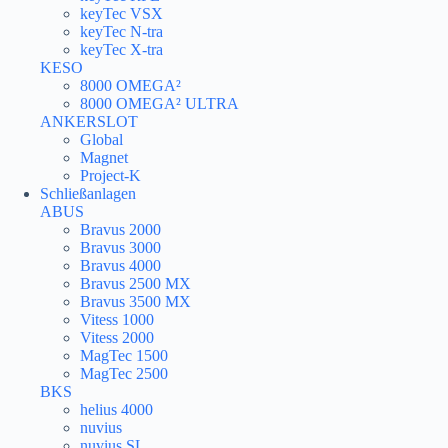
keyTec VSX
keyTec N-tra
keyTec X-tra
KESO
8000 OMEGA²
8000 OMEGA² ULTRA
ANKERSLOT
Global
Magnet
Project-K
Schließanlagen
ABUS
Bravus 2000
Bravus 3000
Bravus 4000
Bravus 2500 MX
Bravus 3500 MX
Vitess 1000
Vitess 2000
MagTec 1500
MagTec 2500
BKS
helius 4000
nuvius
nuvius SL