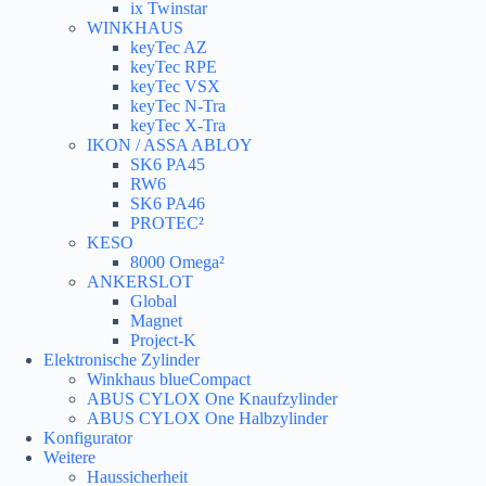
ix Twinstar
WINKHAUS
keyTec AZ
keyTec RPE
keyTec VSX
keyTec N-Tra
keyTec X-Tra
IKON / ASSA ABLOY
SK6 PA45
RW6
SK6 PA46
PROTEC²
KESO
8000 Omega²
ANKERSLOT
Global
Magnet
Project-K
Elektronische Zylinder
Winkhaus blueCompact
ABUS CYLOX One Knaufzylinder
ABUS CYLOX One Halbzylinder
Konfigurator
Weitere
Haussicherheit