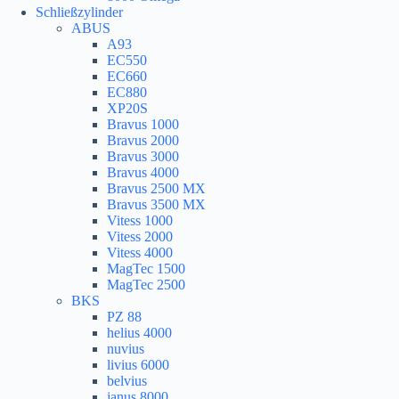
Schließzylinder
ABUS
A93
EC550
EC660
EC880
XP20S
Bravus 1000
Bravus 2000
Bravus 3000
Bravus 4000
Bravus 2500 MX
Bravus 3500 MX
Vitess 1000
Vitess 2000
Vitess 4000
MagTec 1500
MagTec 2500
BKS
PZ 88
helius 4000
nuvius
livius 6000
belvius
janus 8000