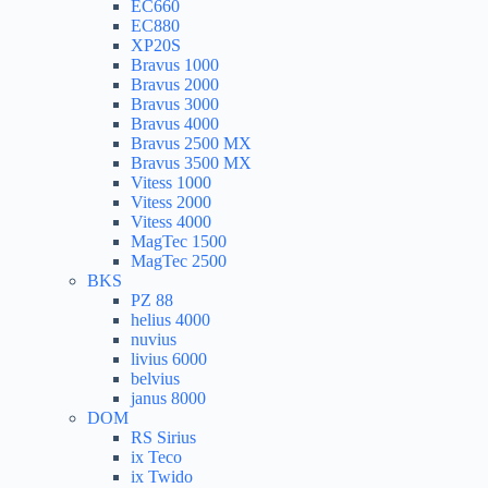
EC660
EC880
XP20S
Bravus 1000
Bravus 2000
Bravus 3000
Bravus 4000
Bravus 2500 MX
Bravus 3500 MX
Vitess 1000
Vitess 2000
Vitess 4000
MagTec 1500
MagTec 2500
BKS
PZ 88
helius 4000
nuvius
livius 6000
belvius
janus 8000
DOM
RS Sirius
ix Teco
ix Twido