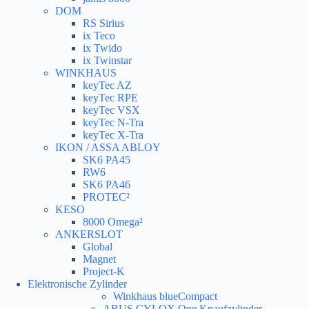
DOM
RS Sirius
ix Teco
ix Twido
ix Twinstar
WINKHAUS
keyTec AZ
keyTec RPE
keyTec VSX
keyTec N-Tra
keyTec X-Tra
IKON / ASSA ABLOY
SK6 PA45
RW6
SK6 PA46
PROTEC²
KESO
8000 Omega²
ANKERSLOT
Global
Magnet
Project-K
Elektronische Zylinder
Winkhaus blueCompact
ABUS CYLOX One Knaufzylinder