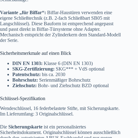
Variante „für Biffar“:
Biffar-Haustüren verwenden eine
eigene Schließtechnik (z.B. 2-fach Schließbart SB05 mit
Langschlüssel). Diese Bauform ist entsprechend angepasst
und passt direkt in Biffar-Türsysteme ohne Adapter.
Mechanisch entspricht der Zylinderkern dem Standard-Modell
der Serie.
Sicherheitsmerkmale auf einen Blick
DIN EN 1303:
Klasse 6 (DIN EN 1303)
SKG-Zertifizierung:
SKG*** + VdS optional
Patentschutz:
bis ca. 2030
Bohrschutz:
Serienmäßiger Bohrschutz
Ziehschutz:
Bohr- und Ziehschutz BZD optional
Schlüssel-Spezifikation
Wendeschlüssel, 16 federbelastete Stifte, mit Sicherungskarte.
Im Lieferumfang: 3 Originalschlüssel.
Die
Sicherungskarte
ist ein personalisiertes
Sicherheitsdokument. Originalschlüssel können ausschließlich
durch den autorisierten ABUS-Fachhandel und nur gegen