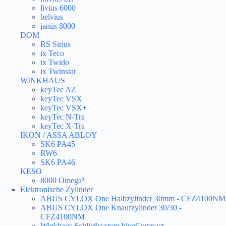
livius 6000
belvius
janus 8000
DOM
RS Sirius
ix Teco
ix Twido
ix Twinstar
WINKHAUS
keyTec AZ
keyTec VSX
keyTec VSX+
keyTec N-Tra
keyTec X-Tra
IKON / ASSA ABLOY
SK6 PA45
RW6
SK6 PA46
KESO
8000 Omega²
Elektronische Zylinder
ABUS CYLOX One Halbzylinder 30mm - CFZ4100NM
ABUS CYLOX One Knaufzylinder 30/30 -
CFZ4100NM
Winkhaus Schließsystem blueCompact