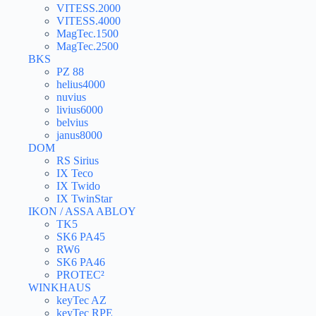
VITESS.2000
VITESS.4000
MagTec.1500
MagTec.2500
BKS
PZ 88
helius4000
nuvius
livius6000
belvius
janus8000
DOM
RS Sirius
IX Teco
IX Twido
IX TwinStar
IKON / ASSA ABLOY
TK5
SK6 PA45
RW6
SK6 PA46
PROTEC²
WINKHAUS
keyTec AZ
keyTec RPE