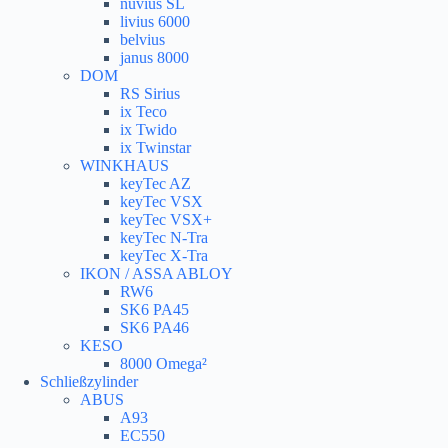
nuvius SL
livius 6000
belvius
janus 8000
DOM
RS Sirius
ix Teco
ix Twido
ix Twinstar
WINKHAUS
keyTec AZ
keyTec VSX
keyTec VSX+
keyTec N-Tra
keyTec X-Tra
IKON / ASSA ABLOY
RW6
SK6 PA45
SK6 PA46
KESO
8000 Omega²
Schließzylinder
ABUS
A93
EC550