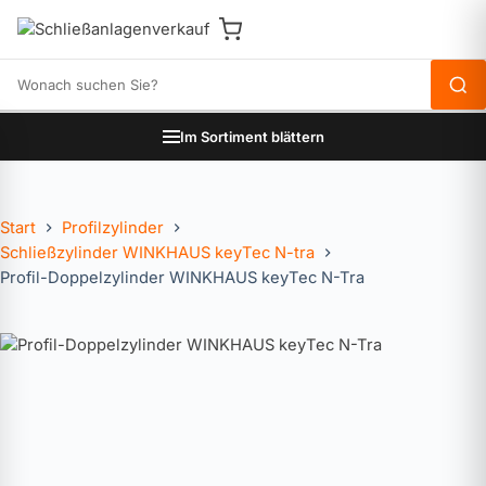
Produkte durchsuchen
Im Sortiment blättern
Start
Profilzylinder
Schließzylinder WINKHAUS keyTec N-tra
Profil-Doppelzylinder WINKHAUS keyTec N-Tra