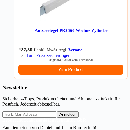
Panzerriegel PR2660 W ohne Zylinder
227,50
€
inkl. MwSt. zzgl.
Versand
Tür - Zusatzsicherungen
Original-Qualität vom Fachhandel
Zum Produkt
Newsletter
Sicherheits-Tipps, Produktneuheiten und Aktionen - direkt in Ihr
Postfach. Jederzeit abbestellbar.
E-
Anmelden
Mail-
Brodrecht Schliessanlagenverkauf.de GbR
Adresse
Familienbetrieb von Daniel und Justin Brodrecht für