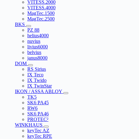
VITESS.2000
VITESS.4000
MagTec.1500
MagTec.2500
BKS
PZ 88
helius4000
nuvius
livius6000
belvius
janus8000
DOM
RS Sirius
IX Teco
IX Twido
IX TwinStar
IKON / ASSA ABLOY
TK5
SK6 PA45
RW6
SK6 PA46
PROTEC²
WINKHAUS
keyTec AZ
keyTec RPE