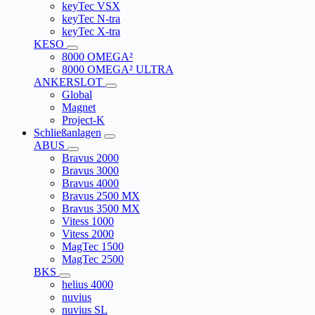
keyTec VSX
keyTec N-tra
keyTec X-tra
KESO
8000 OMEGA²
8000 OMEGA² ULTRA
ANKERSLOT
Global
Magnet
Project-K
Schließanlagen
ABUS
Bravus 2000
Bravus 3000
Bravus 4000
Bravus 2500 MX
Bravus 3500 MX
Vitess 1000
Vitess 2000
MagTec 1500
MagTec 2500
BKS
helius 4000
nuvius
nuvius SL