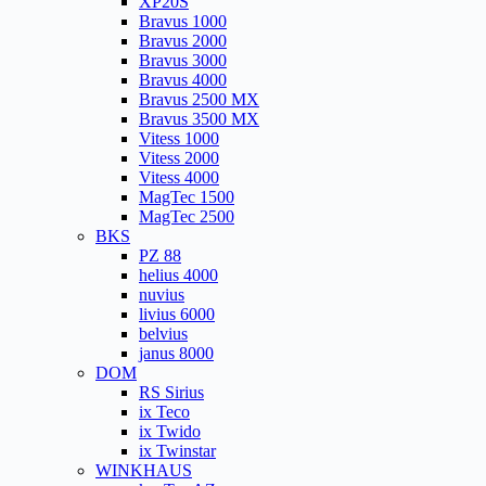
XP20S
Bravus 1000
Bravus 2000
Bravus 3000
Bravus 4000
Bravus 2500 MX
Bravus 3500 MX
Vitess 1000
Vitess 2000
Vitess 4000
MagTec 1500
MagTec 2500
BKS
PZ 88
helius 4000
nuvius
livius 6000
belvius
janus 8000
DOM
RS Sirius
ix Teco
ix Twido
ix Twinstar
WINKHAUS