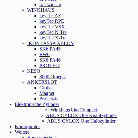
ix Twinstar
WINKHAUS
keyTec AZ
keyTec RPE
keyTec VSX
keyTec N-Tra
keyTec X-Tra
IKON / ASSA ABLOY
SK6 PA45
RW6
SK6 PA46
PROTEC²
KESO
8000 Omega²
ANKERSLOT
Global
Magnet
Project-K
Elektronische Zylinder
Winkhaus blueCompact
ABUS CYLOX One Knaufzylinder
ABUS CYLOX One Halbzylinder
Konfigurator
Weitere
Haussicherheit