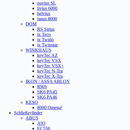
nuvius SL
livius 6000
belvius
janus 8000
DOM
RS Sirius
ix Teco
ix Twido
ix Twinstar
WINKHAUS
keyTec AZ
keyTec VSX
keyTec VSX+
keyTec N-Tra
keyTec X-Tra
IKON / ASSA ABLOY
RW6
SK6 PA45
SK6 PA46
KESO
8000 Omega²
Schließzylinder
ABUS
A93
EC550