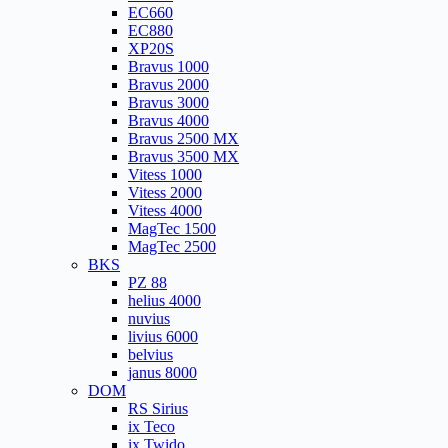
EC660
EC880
XP20S
Bravus 1000
Bravus 2000
Bravus 3000
Bravus 4000
Bravus 2500 MX
Bravus 3500 MX
Vitess 1000
Vitess 2000
Vitess 4000
MagTec 1500
MagTec 2500
BKS
PZ 88
helius 4000
nuvius
livius 6000
belvius
janus 8000
DOM
RS Sirius
ix Teco
ix Twido