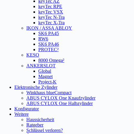
keyTec AZ
keyTec RPE
keyTec VSX
keyTec N-Tra
keyTec X-Tra
IKON / ASSA ABLOY
SK6 PA45
RW6
SK6 PA46
PROTEC²
KESO
8000 Omega²
ANKERSLOT
Global
Magnet
Project-K
Elektronische Zylinder
Winkhaus blueCompact
ABUS CYLOX One Knaufzylinder
ABUS CYLOX One Halbzylinder
Konfigurator
Weitere
Haussicherheit
Ratgeber
Schlüssel verloren?