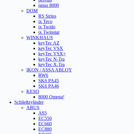
janus 8000
DOM
RS Sirius
ix Teco
ix Twido
ix Twinstar
WINKHAUS
keyTec AZ
keyTec VSX
keyTec VSX+
keyTec N-Tra
keyTec X-Tra
IKON / ASSA ABLOY
RW6
SK6 PA45
SK6 PA46
KESO
8000 Omega²
Schließzylinder
ABUS
A93
EC550
EC660
EC880