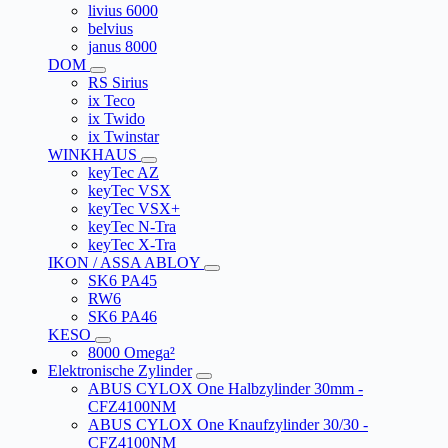
livius 6000
belvius
janus 8000
DOM
RS Sirius
ix Teco
ix Twido
ix Twinstar
WINKHAUS
keyTec AZ
keyTec VSX
keyTec VSX+
keyTec N-Tra
keyTec X-Tra
IKON / ASSA ABLOY
SK6 PA45
RW6
SK6 PA46
KESO
8000 Omega²
Elektronische Zylinder
ABUS CYLOX One Halbzylinder 30mm -
CFZ4100NM
ABUS CYLOX One Knaufzylinder 30/30 -
CFZ4100NM