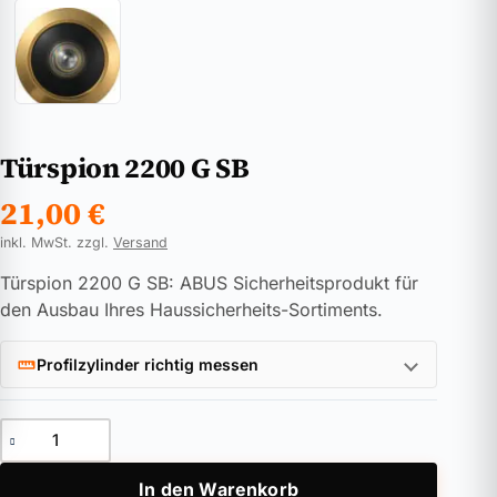
Türspion 2200 G SB
21,00
€
inkl. MwSt. zzgl.
Versand
Türspion 2200 G SB: ABUS Sicherheitsprodukt für
den Ausbau Ihres Haussicherheits-Sortiments.
Profilzylinder richtig messen
Türspion 2200 G SB Menge
In den Warenkorb