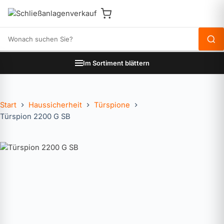
Produkte durchsuchen
Im Sortiment blättern
Start
Haussicherheit
Türspione
Türspion 2200 G SB