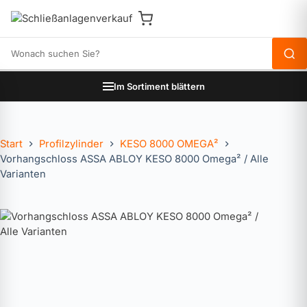
Produkte durchsuchen
Im Sortiment blättern
Start
Profilzylinder
KESO 8000 OMEGA²
Vorhangschloss ASSA ABLOY KESO 8000 Omega² / Alle
Varianten