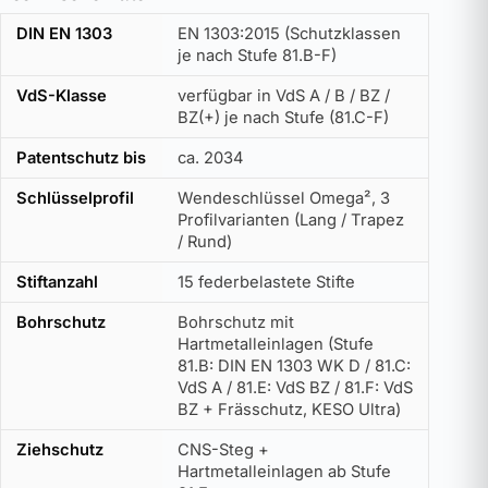
DIN EN 1303
EN 1303:2015 (Schutzklassen
je nach Stufe 81.B-F)
VdS-Klasse
verfügbar in VdS A / B / BZ /
BZ(+) je nach Stufe (81.C-F)
Patentschutz bis
ca. 2034
Schlüsselprofil
Wendeschlüssel Omega², 3
Profilvarianten (Lang / Trapez
/ Rund)
Stiftanzahl
15 federbelastete Stifte
Bohrschutz
Bohrschutz mit
Hartmetalleinlagen (Stufe
81.B: DIN EN 1303 WK D / 81.C:
VdS A / 81.E: VdS BZ / 81.F: VdS
BZ + Frässchutz, KESO Ultra)
Ziehschutz
CNS-Steg +
Hartmetalleinlagen ab Stufe