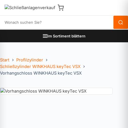
Produkte durchsuchen
Im Sortiment blättern
Start
Profilzylinder
Schließzylinder WINKHAUS keyTec VSX
Vorhangschloss WINKHAUS keyTec VSX