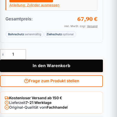
Anleitung: Zylinder ausmessen
67,90 €
Gesamtpreis:
inkl. MwSt. zzgl.
Versand
Bohrschutz
serienmäßig
Ziehschutz
optional
Vorhangschloss WINKHAUS keyTec VSX Menge
In den Warenkorb
Frage zum Produkt stellen
Kostenloser Versand ab 150 €
Lieferzeit
7-21 Werktage
Original-Qualität vom
Fachhandel