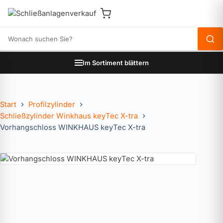
Produkte durchsuchen
Im Sortiment blättern
Start
Profilzylinder
Schließzylinder Winkhaus keyTec X-tra
Vorhangschloss WINKHAUS keyTec X-tra