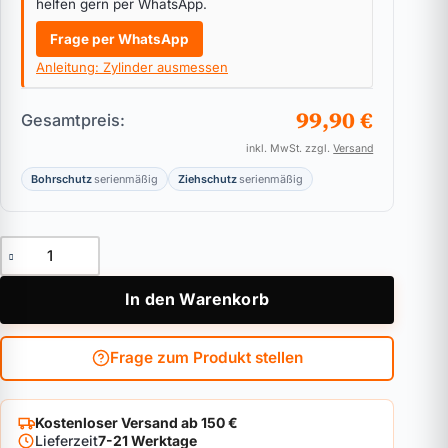
helfen gern per WhatsApp.
Frage per WhatsApp
Anleitung: Zylinder ausmessen
99,90 €
Gesamtpreis:
inkl. MwSt. zzgl.
Versand
Bohrschutz
serienmäßig
Ziehschutz
serienmäßig
Vorhangschloss WINKHAUS keyTec X-tra Menge
In den Warenkorb
Frage zum Produkt stellen
Kostenloser Versand ab 150 €
Lieferzeit
7-21 Werktage