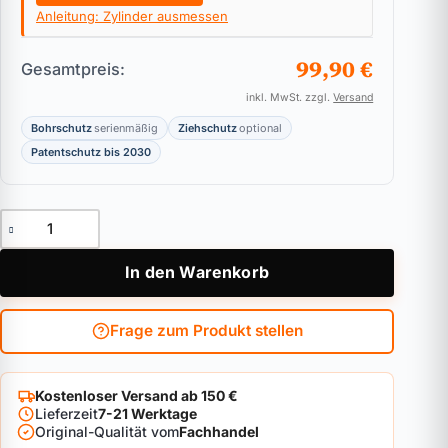
Anleitung: Zylinder ausmessen
99,90 €
Gesamtpreis:
inkl. MwSt. zzgl.
Versand
Bohrschutz
serienmäßig
Ziehschutz
optional
Patentschutz bis 2030
Außenzylinder ABUS Bravus.4000 Menge
In den Warenkorb
Frage zum Produkt stellen
Kostenloser Versand ab 150 €
Lieferzeit
7-21 Werktage
Original-Qualität vom
Fachhandel