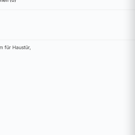
nen (0)
m für Haustür,