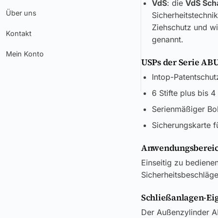
VdS
: die
VdS Sch
Über uns
Sicherheitstechni
Ziehschutz und wi
Kontakt
genannt.
Mein Konto
USPs der Serie ABU
Intop-Patentschut
6 Stifte plus bis 
Serienmäßiger Boh
Sicherungskarte f
Anwendungsbereic
Einseitig zu bedien
Sicherheitsbeschläg
Schließanlagen-Ei
Der Außenzylinder AB