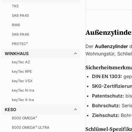
TK5
SK6 PA45
RW6
Außenzylinder
SK6 PA46
PROTEC²
Der
Außenzylinder
d
Wohnungstür, Schlie
WINKHAUS
keyTec AZ
Sicherheitsmerkmal
keyTec RPE
DIN EN 1303:
gepr
keyTec VSX
SKG-Zertifizieru
keyTec N-tra
Patentschutz:
bis
keyTec X-tra
Bohrschutz:
Seri
KESO
Ziehschutz:
Bohr-
8000 OMEGA²
8000 OMEGA² ULTRA
Schlüssel-Spezifik