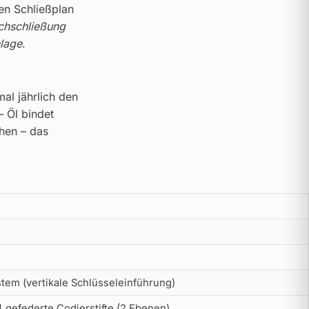
ren Schließplan
chschließung
lage
.
al jährlich den
– Öl bindet
ehen – das
tem (vertikale Schlüsseleinführung)
4 gefederte Codierstifte (2 Ebenen)