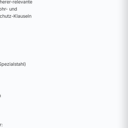
cherer-relevante
ohr- und
schutz-Klauseln
pezialstahl)
n
r: