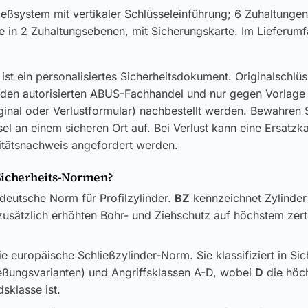
ießsystem mit vertikaler Schlüsseleinführung; 6 Zuhaltungen
te in 2 Zuhaltungsebenen, mit Sicherungskarte. Im Lieferumf
ist ein personalisiertes Sicherheitsdokument. Originalschlü
 den autorisierten ABUS-Fachhandel und nur gegen Vorlage
ginal oder Verlustformular) nachbestellt werden. Bewahren S
el an einem sicheren Ort auf. Bei Verlust kann eine Ersatzk
itätsnachweis angefordert werden.
Sicherheits-Normen?
 deutsche Norm für Profilzylinder.
BZ
kennzeichnet Zylinder
usätzlich erhöhten Bohr- und Ziehschutz auf höchstem zerti
ie europäische Schließzylinder-Norm. Sie klassifiziert in Si
ließungsvarianten) und Angriffsklassen A-D, wobei
D
die höc
sklasse ist.