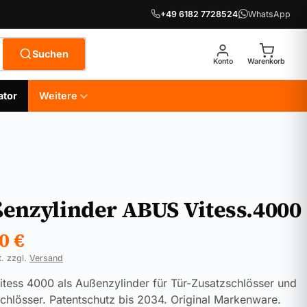
+49 6182 7728524
WhatsApp
Suchen
Konto
Warenkorb
ator
Weitere
enzylinder ABUS Vitess.4000
90
€
t. zzgl.
Versand
tess 4000 als Außenzylinder für Tür-Zusatzschlösser und
chlösser. Patentschutz bis 2034. Original Markenware.