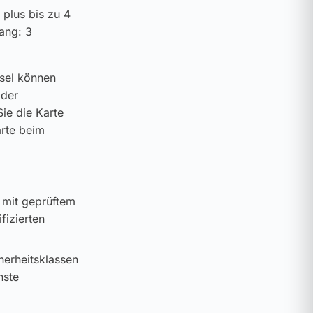
 plus bis zu 4
ang: 3
ssel können
 der
ie die Karte
arte beim
 mit geprüftem
fizierten
cherheitsklassen
hste