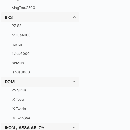
MagTec.2500
BKS
PZ 88
helius4000
nuvius
livius6000
belvius
janus8000
DOM
RS Sirius
IX Teco
IX Twido
IX TwinStar
IKON / ASSA ABLOY