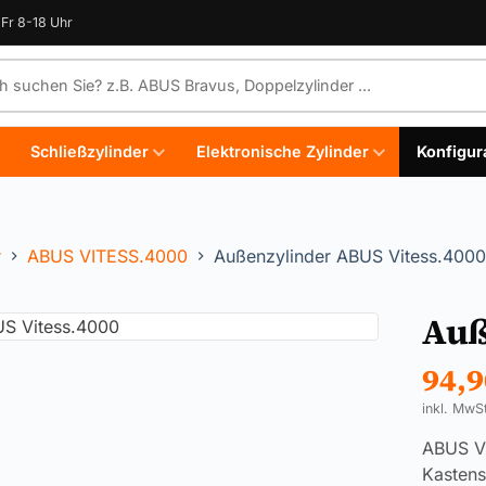
Fr 8-18 Uhr
e durchsuchen
Schließzylinder
Elektronische Zylinder
Konfigur
r
ABUS VITESS.4000
Außenzylinder ABUS Vitess.4000
Auß
94,
inkl. MwS
ABUS Vi
Kastens