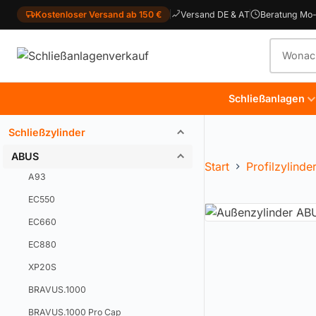
Kostenloser Versand ab 150 €
Versand DE & AT
Beratung Mo-
Produkt
Schließanlagen
Schließzylinder
ABUS
Start
Profilzylinde
A93
EC550
EC660
EC880
XP20S
BRAVUS.1000
BRAVUS.1000 Pro Cap