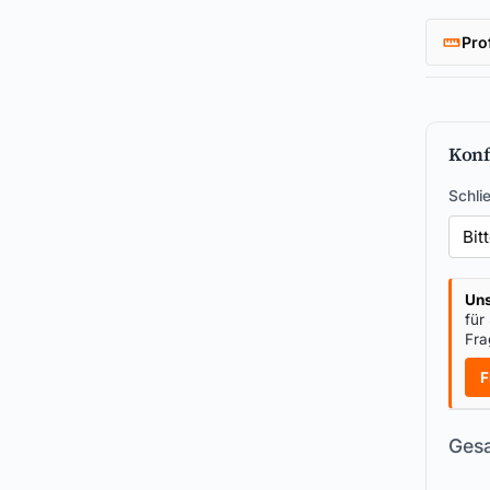
Pro
Konf
Schli
Uns
für
Fra
F
Gesa