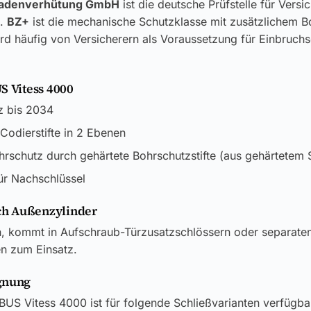
adenverhütung GmbH
ist die deutsche Prüfstelle für Versi
k.
BZ+
ist die mechanische Schutzklasse mit zusätzlichem B
rd häufig von Versicherern als Voraussetzung für Einbruch
S Vitess 4000
z bis 2034
4 Codierstifte in 2 Ebenen
rschutz durch gehärtete Bohrschutzstifte (aus gehärtetem S
ür Nachschlüssel
h Außenzylinder
en, kommt in Aufschraub-Türzusatzschlössern oder separate
en zum Einsatz.
gnung
US Vitess 4000 ist für folgende Schließvarianten verfügba