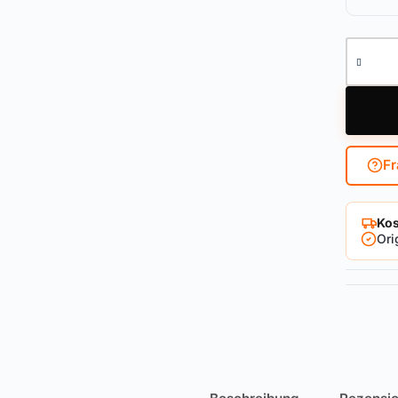
Außenzy
Fr
Kos
Ori