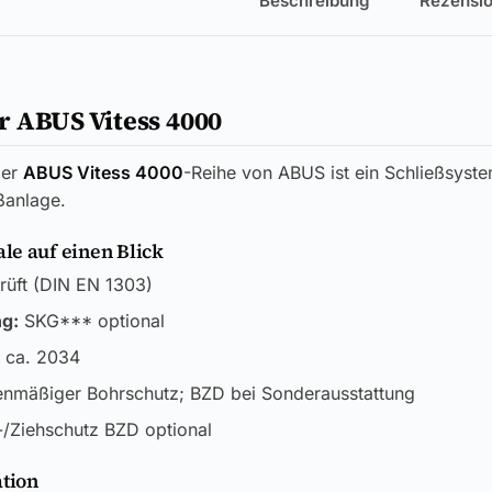
Beschreibung
Rezensio
 ABUS Vitess 4000
er
ABUS Vitess 4000
-Reihe von ABUS ist ein Schließsyste
ßanlage.
e auf einen Blick
üft (DIN EN 1303)
ng:
SKG*** optional
 ca. 2034
enmäßiger Bohrschutz; BZD bei Sonderausstattung
/Ziehschutz BZD optional
ation