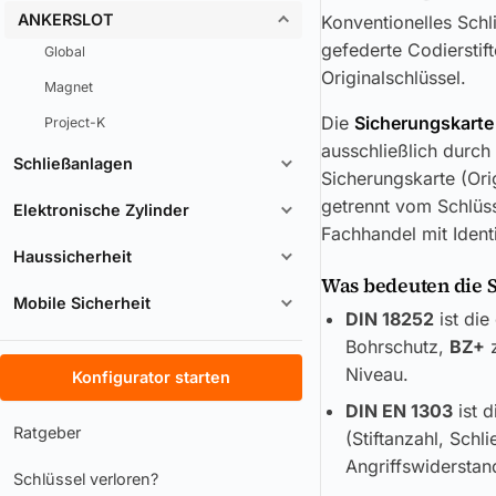
ANKERSLOT
Konventionelles Schl
gefederte Codierstif
Global
Originalschlüssel.
Magnet
Die
Sicherungskarte
Project-K
ausschließlich durch
Schließanlagen
Sicherungskarte (Ori
getrennt vom Schlüss
Elektronische Zylinder
Fachhandel mit Ident
Haussicherheit
Was bedeuten die 
Mobile Sicherheit
DIN 18252
ist die
Bohrschutz,
BZ+
z
Niveau.
Konfigurator starten
DIN EN 1303
ist d
Ratgeber
(Stiftanzahl, Sch
Angriffswiderstand
Schlüssel verloren?