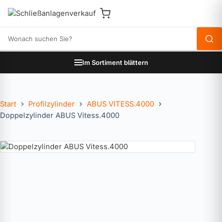
Produkte durchsuchen
Im Sortiment blättern
Start
Profilzylinder
ABUS VITESS.4000
Doppelzylinder ABUS Vitess.4000