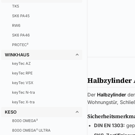
TK5
SK6 PA45
RW6
SK6 PA46
PROTEC²
WINKHAUS
keyTec AZ
keyTec RPE
Halbzylinder 
keyTec VSX
keyTec N-tra
Der
Halbzylinder
de
Wohnungstür, Schlie
keyTec X-tra
KESO
Sicherheitsmerkmal
8000 OMEGA²
DIN EN 1303:
gepr
8000 OMEGA² ULTRA