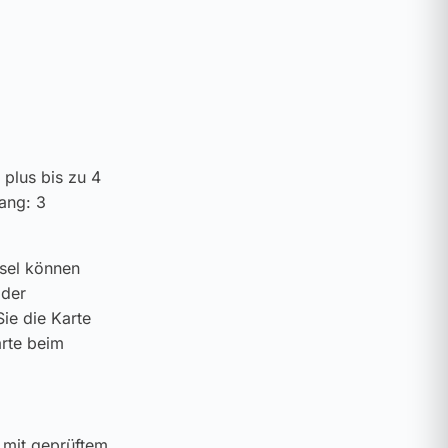
 plus bis zu 4
ang: 3
ssel können
 der
ie die Karte
arte beim
 mit geprüftem