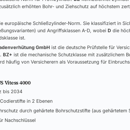
usätzlich erhöhten Bohr- und Ziehschutz auf höchstem zerti
ie europäische Schließzylinder-Norm. Sie klassifiziert in Si
ließungsvarianten) und Angriffsklassen A-D, wobei
D
die höc
sklasse ist.
adenverhütung GmbH
ist die deutsche Prüfstelle für Versi
k.
BZ+
ist die mechanische Schutzklasse mit zusätzlichem B
rd häufig von Versicherern als Voraussetzung für Einbruch
S Vitess 4000
z bis 2034
4 Codierstifte in 2 Ebenen
rschutz durch gehärtete Bohrschutzstifte (aus gehärtetem S
ür Nachschlüssel