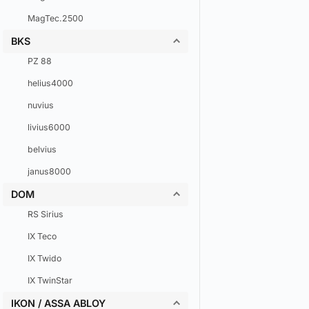
MagTec.2500
BKS
PZ 88
helius4000
nuvius
livius6000
belvius
janus8000
DOM
RS Sirius
IX Teco
IX Twido
IX TwinStar
IKON / ASSA ABLOY