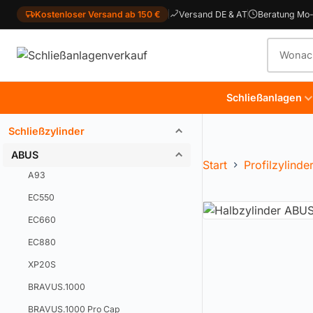
Kostenloser Versand ab 150 €
Versand DE & AT
Beratung Mo-
Produkt
Schließanlagen
Schließzylinder
ABUS
Start
Profilzylinde
A93
EC550
EC660
EC880
XP20S
BRAVUS.1000
BRAVUS.1000 Pro Cap