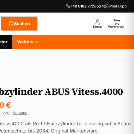
+49 6182 7728524
WhatsApp
Suchen
Konto
Warenkorb
ator
Weitere
bzylinder ABUS Vitess.4000
90
€
t. zzgl.
Versand
tess 4000 als Profil-Halbzylinder für einseitig schließbare
Patentschutz bis 2034. Original Markenware.