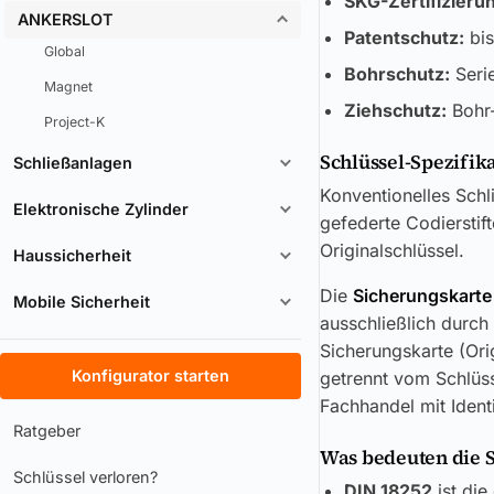
SKG-Zertifizieru
ANKERSLOT
Patentschutz:
bis
Global
Bohrschutz:
Seri
Magnet
Ziehschutz:
Bohr-
Project-K
Schlüssel-Spezifik
Schließanlagen
Konventionelles Schl
Elektronische Zylinder
gefederte Codierstif
Originalschlüssel.
Haussicherheit
Die
Sicherungskarte
Mobile Sicherheit
ausschließlich durch
Sicherungskarte (Ori
Konfigurator starten
getrennt vom Schlüss
Fachhandel mit Ident
Ratgeber
Was bedeuten die 
Schlüssel verloren?
DIN 18252
ist die