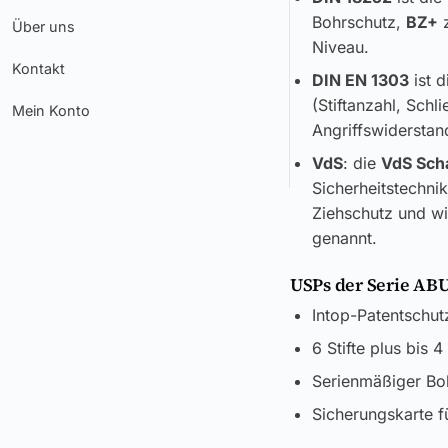
Bohrschutz,
BZ+
z
Über uns
Niveau.
Kontakt
DIN EN 1303
ist d
(Stiftanzahl, Sch
Mein Konto
Angriffswiderstand
VdS
: die
VdS Sch
Sicherheitstechni
Ziehschutz und wi
genannt.
USPs der Serie ABU
Intop-Patentschut
6 Stifte plus bis 
Serienmäßiger Boh
Sicherungskarte f