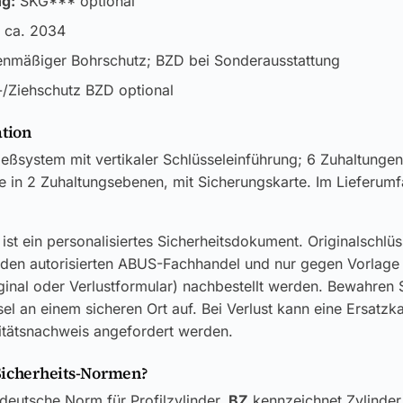
ng:
SKG*** optional
 ca. 2034
enmäßiger Bohrschutz; BZD bei Sonderausstattung
/Ziehschutz BZD optional
ation
ießsystem mit vertikaler Schlüsseleinführung; 6 Zuhaltungen
te in 2 Zuhaltungsebenen, mit Sicherungskarte. Im Lieferumf
ist ein personalisiertes Sicherheitsdokument. Originalschlü
 den autorisierten ABUS-Fachhandel und nur gegen Vorlage
ginal oder Verlustformular) nachbestellt werden. Bewahren S
el an einem sicheren Ort auf. Bei Verlust kann eine Ersatzk
itätsnachweis angefordert werden.
Sicherheits-Normen?
 deutsche Norm für Profilzylinder.
BZ
kennzeichnet Zylinder