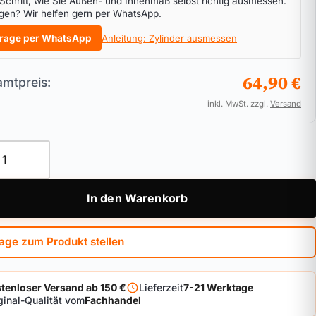
 Schritt, wie Sie Außen- und Innenmaß selbst richtig ausmessen.
gen? Wir helfen gern per WhatsApp.
rage per WhatsApp
Anleitung: Zylinder ausmessen
64,90 €
mtpreis:
inkl. MwSt. zzgl.
Versand
inder ABUS Vitess.4000 Menge
In den Warenkorb
age zum Produkt stellen
tenloser Versand ab 150 €
Lieferzeit
7-21 Werktage
ginal-Qualität vom
Fachhandel