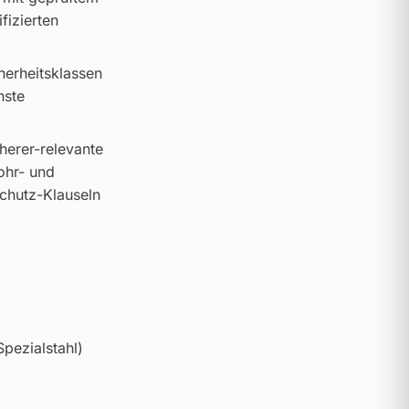
fizierten
cherheitsklassen
hste
cherer-relevante
ohr- und
schutz-Klauseln
pezialstahl)