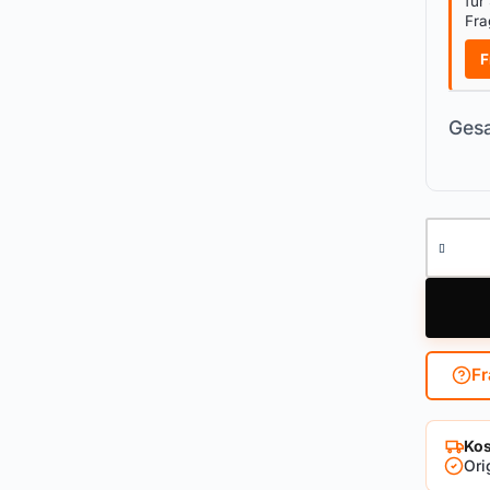
für
Fra
F
Gesa
Halbzyl
Fr
Kos
Ori