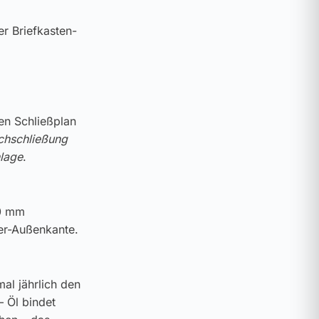
er Briefkasten-
ren Schließplan
chschließung
lage
.
10 mm
der-Außenkante.
al jährlich den
– Öl bindet