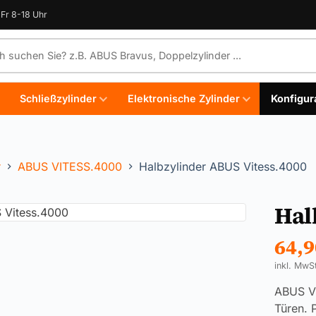
Fr 8-18 Uhr
e durchsuchen
Schließzylinder
Elektronische Zylinder
Konfigur
r
ABUS VITESS.4000
Halbzylinder ABUS Vitess.4000
Hal
64,
inkl. MwS
ABUS Vi
Türen. 