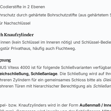
4 Codierstifte in 2 Ebenen
rschutz durch gehärtete Bohrschutzstifte (aus gehärtetem S
ür Nachschlüssel
h Knaufzylinder
innen (kein Schlüssel im Inneren nötig) und Schlüssel-Bedi
stür Privathaus, häufig auch Fluchtweg.
gnung
US Vitess 4000 ist für folgende Schließvarianten verfügbar
leichschließung, Schließanlage
. Die Schließung wird auf Ih
reren Zylindern für ein gemeinsames Schloss bitte als
Glei
hreren Türen mit hierarchischer Berechtigung als
Schließan
pel- bzw. Knaufzylinders wird in der Form
Außenmaß / In