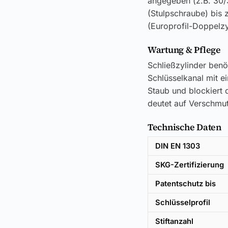
angegeben (z.B. 30/
(Stulpschraube) bis
(Europrofil-Doppelz
Wartung & Pflege
Schließzylinder benö
Schlüsselkanal mit e
Staub und blockiert d
deutet auf Verschmut
Technische Daten
DIN EN 1303
SKG-Zertifizierung
Patentschutz bis
Schlüsselprofil
Stiftanzahl