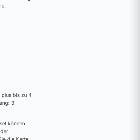
ie.
 plus bis zu 4
ang: 3
ssel können
 der
ie die Karte