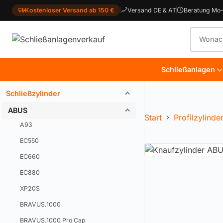
Kostenloser Versand ab 150 €
Versand DE & AT
Beratung Mo-
Produkt
Schließanlagen
Schließzylinder
ABUS
Start
Profilzylinde
A93
EC550
EC660
EC880
XP20S
BRAVUS.1000
BRAVUS.1000 Pro Cap