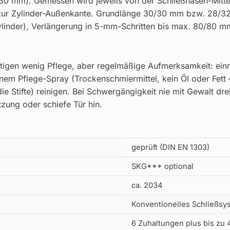
30 mm). Gemessen wird jeweils von der Schließnasen-Mitt
 zur Zylinder-Außenkante. Grundlänge 30/30 mm bzw. 28/
ylinder), Verlängerung in 5-mm-Schritten bis max. 80/80 m
tigen wenig Pflege, aber regelmäßige Aufmerksamkeit: einm
inem Pflege-Spray (Trockenschmiermittel, kein Öl oder Fett 
ie Stifte) reinigen. Bei Schwergängigkeit nie mit Gewalt dr
zung oder schiefe Tür hin.
geprüft (DIN EN 1303)
SKG*** optional
ca. 2034
Konventionelles Schließsys
6 Zuhaltungen plus bis zu 