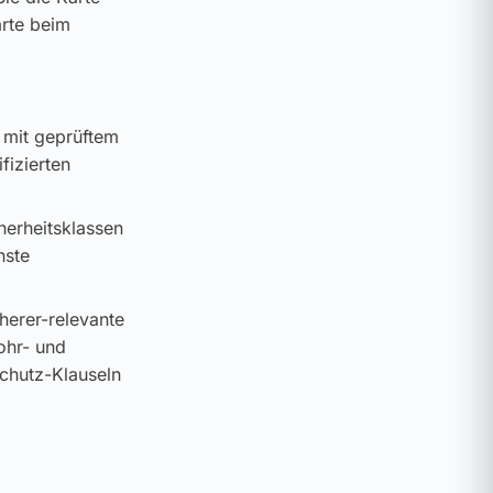
arte beim
 mit geprüftem
fizierten
cherheitsklassen
hste
cherer-relevante
ohr- und
schutz-Klauseln