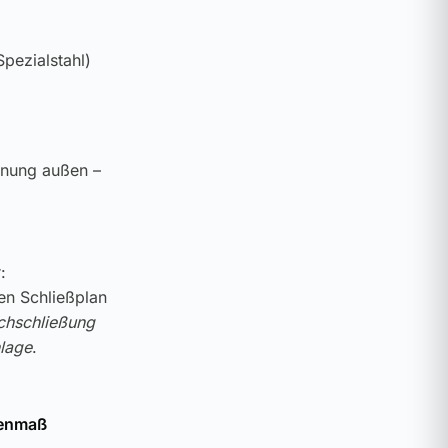
pezialstahl)
enung außen –
:
ren Schließplan
chschließung
lage
.
nenmaß