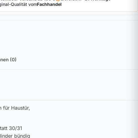
ginal-Qualität vom
Fachhandel
nen (0)
 für Haustür,
tatt 30/31
linder bündig