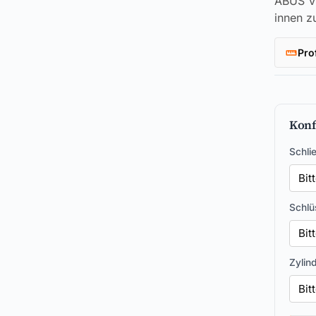
ABUS Vi
innen z
Pro
Konf
Schli
Schlü
Zylin