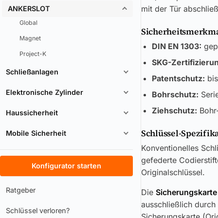
mit der Tür abschlie
ANKERSLOT
Global
Sicherheitsmerkmal
Magnet
DIN EN 1303:
gepr
Project-K
SKG-Zertifizieru
Schließanlagen
Patentschutz:
bis
Elektronische Zylinder
Bohrschutz:
Seri
Ziehschutz:
Bohr-
Haussicherheit
Schlüssel-Spezifik
Mobile Sicherheit
Konventionelles Schl
gefederte Codierstif
Konfigurator starten
Originalschlüssel.
Ratgeber
Die
Sicherungskarte
ausschließlich durch
Schlüssel verloren?
Sicherungskarte (Ori