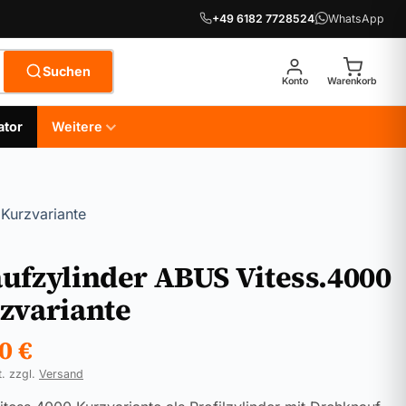
+49 6182 7728524
WhatsApp
Suchen
Konto
Warenkorb
ator
Weitere
Kurzvariante
ufzylinder ABUS Vitess.4000
zvariante
90
€
t. zzgl.
Versand