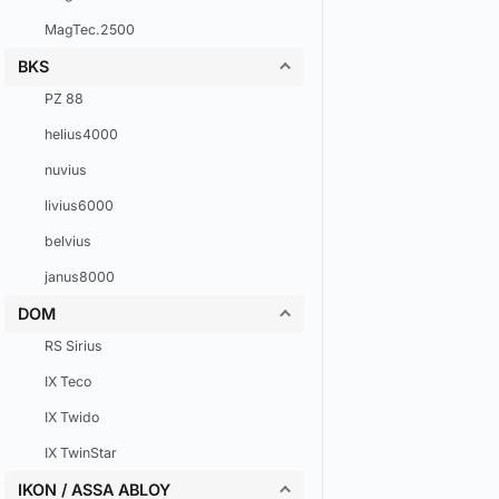
MagTec.2500
BKS
PZ 88
helius4000
nuvius
livius6000
belvius
janus8000
DOM
RS Sirius
IX Teco
IX Twido
IX TwinStar
IKON / ASSA ABLOY