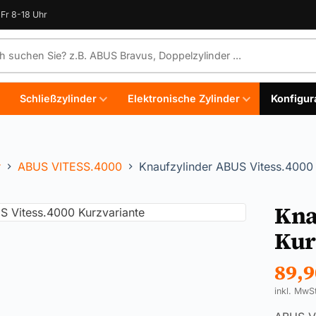
Fr 8-18 Uhr
e durchsuchen
Schließzylinder
Elektronische Zylinder
Konfigur
r
ABUS VITESS.4000
Knaufzylinder ABUS Vitess.4000 
Kna
Kur
89,
inkl. MwS