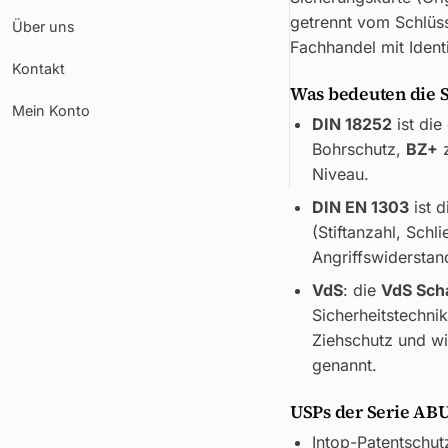
getrennt vom Schlüss
Über uns
Fachhandel mit Ident
Kontakt
Was bedeuten die 
Mein Konto
DIN 18252
ist die
Bohrschutz,
BZ+
z
Niveau.
DIN EN 1303
ist d
(Stiftanzahl, Sch
Angriffswiderstand
VdS
: die
VdS Sch
Sicherheitstechni
Ziehschutz und wi
genannt.
USPs der Serie ABU
Intop-Patentschut