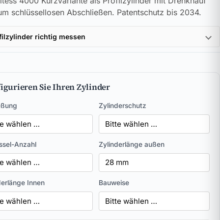
tess 4000 Kurzvariante als Profilzylinder mit Drehknauf
um schlüssellosen Abschließen. Patentschutz bis 2034.
filzylinder richtig messen
igurieren Sie Ihren Zylinder
eßung
Zylinderschutz
ssel-Anzahl
Zylinderlänge außen
derlänge Innen
Bauweise