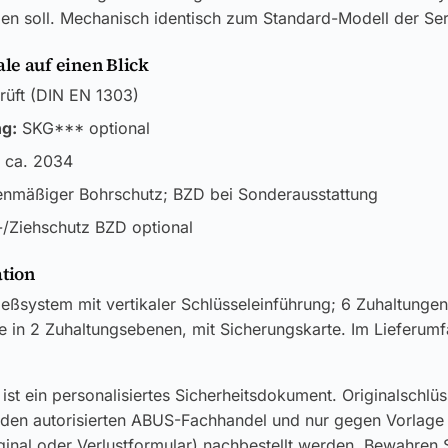
ßen soll. Mechanisch identisch zum Standard-Modell der Ser
e auf einen Blick
üft (DIN EN 1303)
ng:
SKG*** optional
 ca. 2034
enmäßiger Bohrschutz; BZD bei Sonderausstattung
/Ziehschutz BZD optional
ation
ießsystem mit vertikaler Schlüsseleinführung; 6 Zuhaltungen
te in 2 Zuhaltungsebenen, mit Sicherungskarte. Im Lieferumf
ist ein personalisiertes Sicherheitsdokument. Originalschlü
 den autorisierten ABUS-Fachhandel und nur gegen Vorlage
ginal oder Verlustformular) nachbestellt werden. Bewahren S