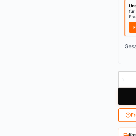
Uns
für
Fra
F
Gesa
Knaufzy
Fr
Kos