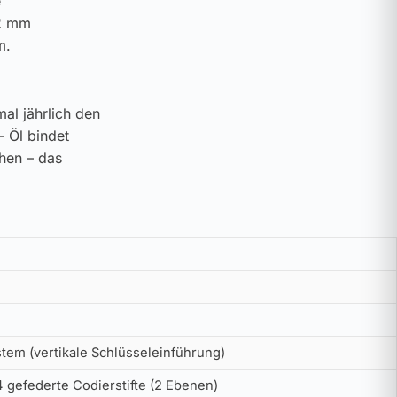
e
32 mm
m.
al jährlich den
– Öl bindet
ehen – das
tem (vertikale Schlüsseleinführung)
4 gefederte Codierstifte (2 Ebenen)