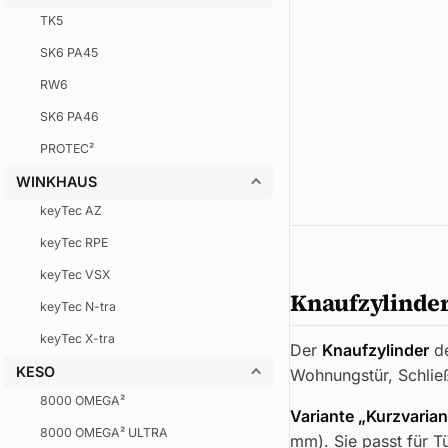
TK5
SK6 PA45
RW6
SK6 PA46
PROTEC²
WINKHAUS
keyTec AZ
keyTec RPE
keyTec VSX
Knaufzylinder
keyTec N-tra
keyTec X-tra
Der
Knaufzylinder
d
KESO
Wohnungstür, Schlie
8000 OMEGA²
Variante „Kurzvarian
8000 OMEGA² ULTRA
mm). Sie passt für T