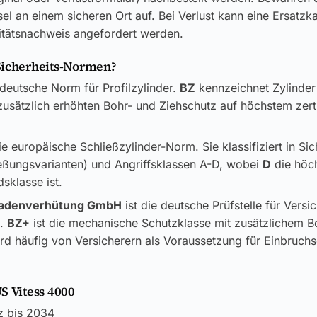
el an einem sicheren Ort auf. Bei Verlust kann eine Ersatzk
itätsnachweis angefordert werden.
Sicherheits-Normen?
 deutsche Norm für Profilzylinder.
BZ
kennzeichnet Zylinder
usätzlich erhöhten Bohr- und Ziehschutz auf höchstem zerti
ie europäische Schließzylinder-Norm. Sie klassifiziert in Si
ließungsvarianten) und Angriffsklassen A-D, wobei
D
die höc
sklasse ist.
adenverhütung GmbH
ist die deutsche Prüfstelle für Versi
k.
BZ+
ist die mechanische Schutzklasse mit zusätzlichem B
rd häufig von Versicherern als Voraussetzung für Einbruch
S Vitess 4000
z bis 2034