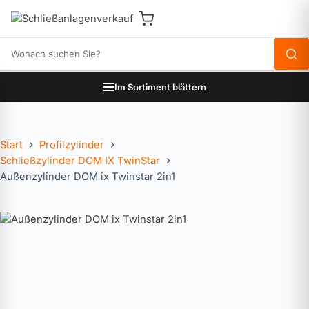
Produkte durchsuchen
Im Sortiment blättern
Start
Profilzylinder
Schließzylinder DOM IX TwinStar
Außenzylinder DOM ix Twinstar 2in1