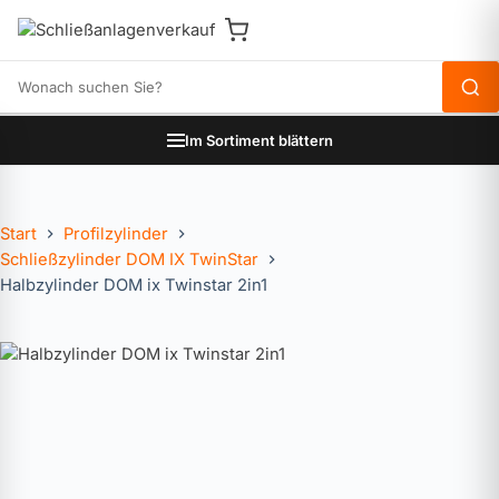
Produkte durchsuchen
Im Sortiment blättern
Start
Profilzylinder
Schließzylinder DOM IX TwinStar
Halbzylinder DOM ix Twinstar 2in1