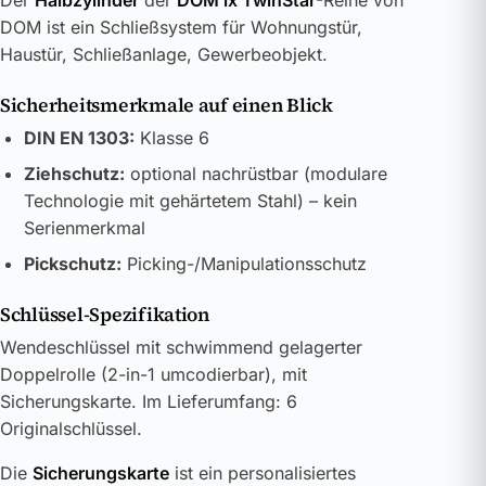
Der
Halbzylinder
der
DOM ix TwinStar
-Reihe von
DOM ist ein Schließsystem für Wohnungstür,
Haustür, Schließanlage, Gewerbeobjekt.
Sicherheitsmerkmale auf einen Blick
DIN EN 1303:
Klasse 6
Ziehschutz:
optional nachrüstbar (modulare
Technologie mit gehärtetem Stahl) – kein
Serienmerkmal
Pickschutz:
Picking-/Manipulationsschutz
Schlüssel-Spezifikation
Wendeschlüssel mit schwimmend gelagerter
Doppelrolle (2-in-1 umcodierbar), mit
Sicherungskarte. Im Lieferumfang: 6
Originalschlüssel.
Die
Sicherungskarte
ist ein personalisiertes