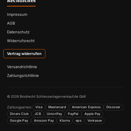
Rechtliches
Impressum
AGB
Datenschutz
Widerrufsrecht
Vertrag widerrufen
Versandrichtlinie
Zahlungsrichtlinie
© 2026 Brodrecht Schliessanlagenverkauf.de GbR
Zahlungsarten:
Visa
Mastercard
American Express
Discover
Diners Club
JCB
UnionPay
PayPal
Apple Pay
Google Pay
Amazon Pay
Klarna
eps
Vorkasse