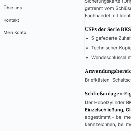
Sicherungskarte (Ori
Über uns
getrennt vom Schlüss
Fachhandel mit Ident
Kontakt
USPs der Serie BKS
Mein Konto
5 gefederte Zuhal
Technischer Kopie
Wendeschlüssel mi
Anwendungsbereic
Briefkästen, Schalts
Schließanlagen-Ei
Der Hebelzylinder BK
Einzelschließung, G
abgestimmt – bei meh
kennzeichnen, bei me