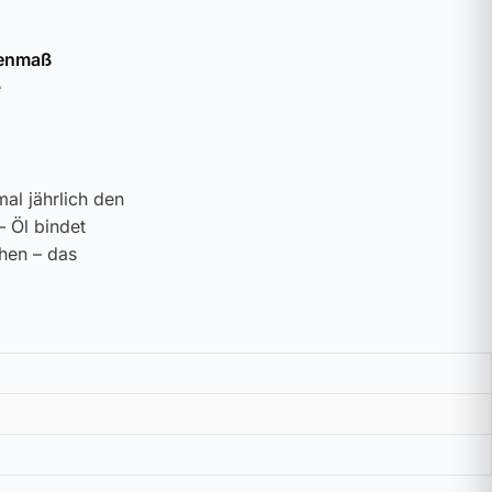
nenmaß
e
al jährlich den
– Öl bindet
ehen – das