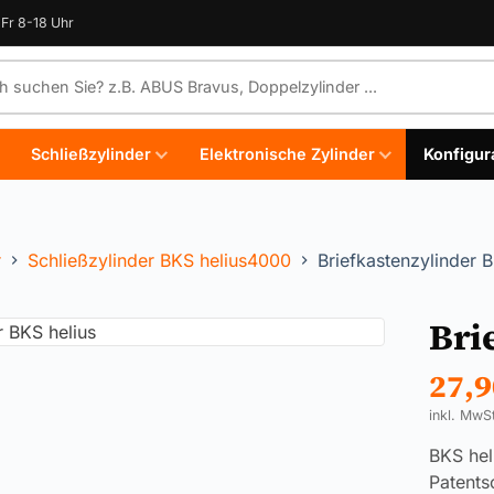
Fr 8-18 Uhr
e durchsuchen
Schließzylinder
Elektronische Zylinder
Konfigur
r
Schließzylinder BKS helius4000
Briefkastenzylinder B
Bri
27,
inkl. MwS
BKS hel
Patents