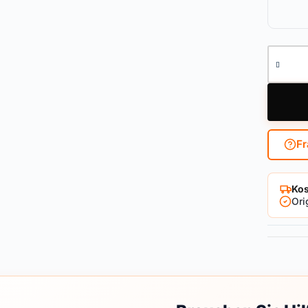
Briefka
Fr
Kos
Ori