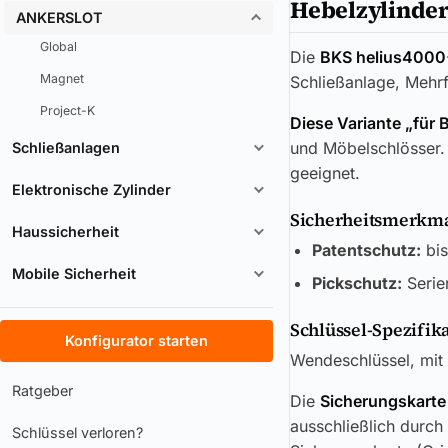
Hebelzylinder
ANKERSLOT
Global
Die
BKS helius4000
Magnet
Schließanlage, Mehr
Project-K
Diese Variante „für 
und Möbelschlösser. 
Schließanlagen
geeignet.
Elektronische Zylinder
Sicherheitsmerkmal
Haussicherheit
Patentschutz:
bis
Mobile Sicherheit
Pickschutz:
Serie
Schlüssel-Spezifik
Konfigurator starten
Wendeschlüssel, mit 
Ratgeber
Die
Sicherungskarte
ausschließlich durch
Schlüssel verloren?