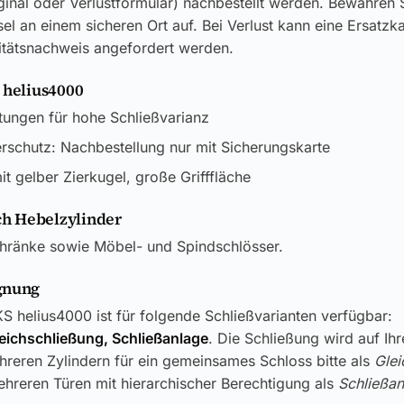
ginal oder Verlustformular) nachbestellt werden. Bewahren S
el an einem sicheren Ort auf. Bei Verlust kann eine Ersatzk
itätsnachweis angefordert werden.
 helius4000
tungen für hohe Schließvarianz
rschutz: Nachbestellung nur mit Sicherungskarte
t gelber Zierkugel, große Grifffläche
h Hebelzylinder
chränke sowie Möbel- und Spindschlösser.
gnung
S helius4000 ist für folgende Schließvarianten verfügbar:
leichschließung, Schließanlage
. Die Schließung wird auf Ih
reren Zylindern für ein gemeinsames Schloss bitte als
Glei
hreren Türen mit hierarchischer Berechtigung als
Schließan