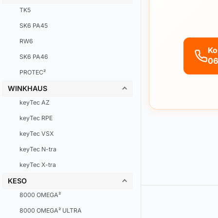
TK5
SK6 PA45
RW6
Ko
SK6 PA46
06
PROTEC²
WINKHAUS
keyTec AZ
keyTec RPE
keyTec VSX
keyTec N-tra
keyTec X-tra
KESO
8000 OMEGA²
8000 OMEGA² ULTRA