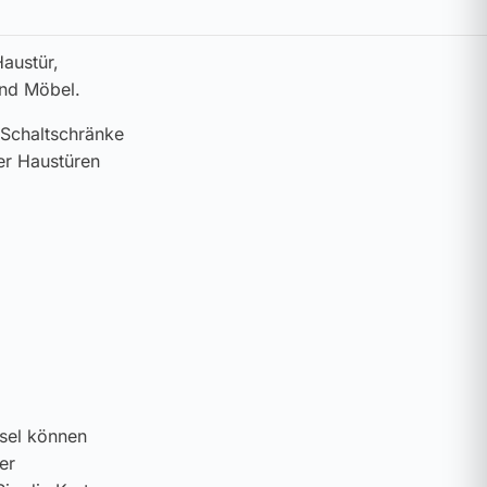
austür,
und Möbel.
 Schaltschränke
er Haustüren
ssel können
er