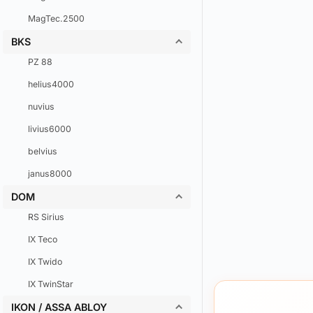
MagTec.2500
BKS
PZ 88
helius4000
nuvius
livius6000
belvius
janus8000
DOM
RS Sirius
IX Teco
IX Twido
IX TwinStar
IKON / ASSA ABLOY