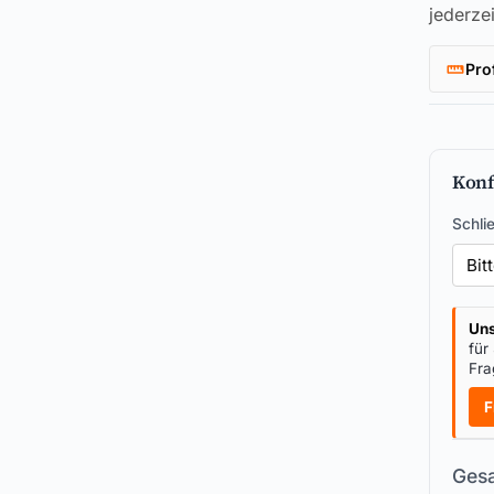
jederzei
Pro
Konf
Schli
Uns
für
Fra
F
Gesa