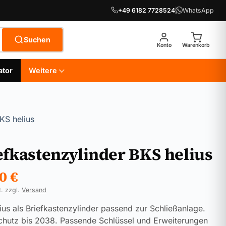
+49 6182 7728524
WhatsApp
Suchen
Konto
Warenkorb
ator
Weitere
KS helius
efkastenzylinder BKS helius
90
€
t. zzgl.
Versand
ius als Briefkastenzylinder passend zur Schließanlage.
chutz bis 2038. Passende Schlüssel und Erweiterungen