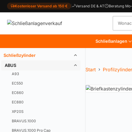
Kostenloser Versand ab 150 €
Versand DE & AT
Beratung Mo-
Produkt
Schließanlagen
Schließzylinder
ABUS
Start
Profilzylinde
A93
EC550
EC660
EC880
XP20S
BRAVUS.1000
BRAVUS.1000 Pro Cap