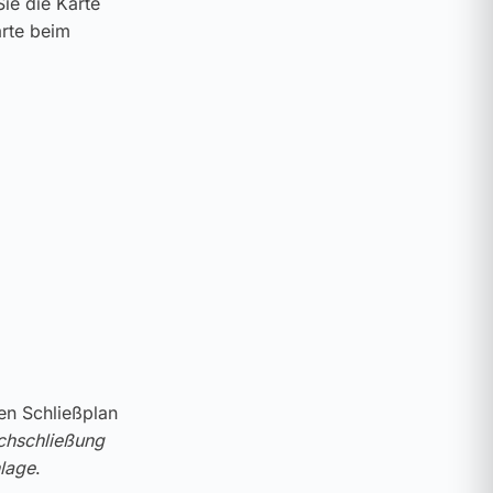
ie die Karte
arte beim
ren Schließplan
chschließung
lage
.