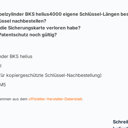
belzylinder BKS helius4000 eigene Schlüssel-Längen bes
üssel nachbestellen?
 die Sicherungskarte verloren habe?
 Patentschutz noch gültig?
nder BKS helius
l
für kopiergeschützte Schlüssel-Nachbestellung)
 M5
stammen aus dem
offiziellen Hersteller-Datenblatt
.
Schrei