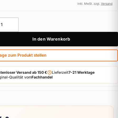
inkl. MwSt. zzgl.
Versand
stenzylinder BKS helius Menge
In den Warenkorb
age zum Produkt stellen
tenloser Versand ab 150 €
Lieferzeit
7-21 Werktage
ginal-Qualität vom
Fachhandel