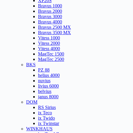
XP20S
Bravus 1000
Bravus 2000
Bravus 3000
Bravus 4000
Bravus 2500 MX
Bravus 3500 MX
Vitess 1000
Vitess 2000
Vitess 4000
MagTec 1500
MagTec 2500
BKS
PZ 88
helius 4000
nuvius
livius 6000
belvius
janus 8000
DOM
RS Sirius
ix Teco
ix Twido
ix Twinstar
WINKHAUS