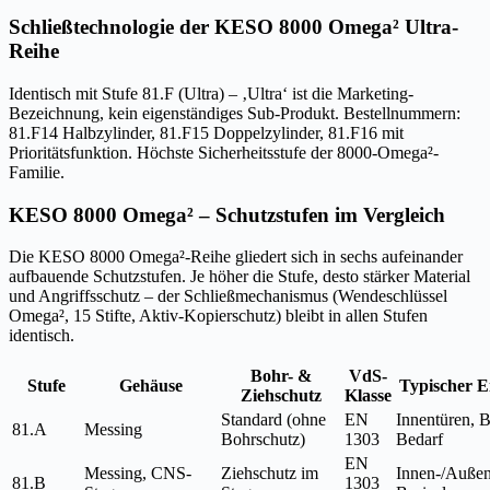
Schließtechnologie der KESO 8000 Omega² Ultra-
Reihe
Identisch mit Stufe 81.F (Ultra) – ‚Ultra‘ ist die Marketing-
Bezeichnung, kein eigenständiges Sub-Produkt. Bestellnummern:
81.F14 Halbzylinder, 81.F15 Doppelzylinder, 81.F16 mit
Prioritätsfunktion. Höchste Sicherheitsstufe der 8000-Omega²-
Familie.
KESO 8000 Omega² – Schutzstufen im Vergleich
Die KESO 8000 Omega²-Reihe gliedert sich in sechs aufeinander
aufbauende Schutzstufen. Je höher die Stufe, desto stärker Material
und Angriffsschutz – der Schließmechanismus (Wendeschlüssel
Omega², 15 Stifte, Aktiv-Kopierschutz) bleibt in allen Stufen
identisch.
Bohr- &
VdS-
Stufe
Gehäuse
Typischer E
Ziehschutz
Klasse
Standard (ohne
EN
Innentüren, B
81.A
Messing
Bohrschutz)
1303
Bedarf
EN
Messing, CNS-
Ziehschutz im
Innen-/Außen
81.B
1303