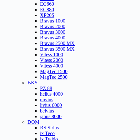
EC660
EC880
XP20S
Bravus 1000
Bravus 2000
Bravus 3000
Bravus 4000
Bravus 2500 MX
Bravus 3500 MX
Vitess 1000
Vitess 2000
Vitess 4000
MagTec 1500
MagTec 2500
BKS
PZ 88
helius 4000
nuvius
livius 6000
belvius
janus 8000
DOM
RS Sirius
ix Teco
ix Twido