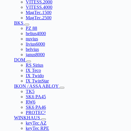
VITESS.2000
VITESS.4000
MagTec.1500
MagTec.2500
BKS
PZ 88
helius4000
nuvius
livius6000
belvius
janus8000
DOM
RS Sirius
IX Teco
IX Twido
IX TwinStar
IKON / ASSA ABLOY
TK5
SK6 PA45
RW6
SK6 PA46
PROTEC²
WINKHAUS
keyTec AZ
keyTec RPE