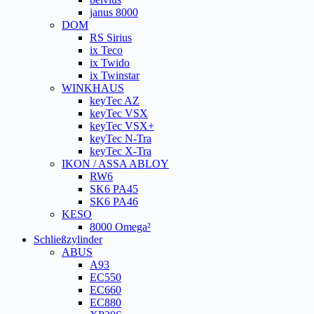
janus 8000
DOM
RS Sirius
ix Teco
ix Twido
ix Twinstar
WINKHAUS
keyTec AZ
keyTec VSX
keyTec VSX+
keyTec N-Tra
keyTec X-Tra
IKON / ASSA ABLOY
RW6
SK6 PA45
SK6 PA46
KESO
8000 Omega²
Schließzylinder
ABUS
A93
EC550
EC660
EC880