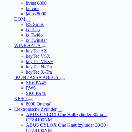
livius 6000
belvius
janus 8000
DOM
RS Sirius
ix Teco
ix Twido
ix Twinstar
WINKHAUS
keyTec AZ
keyTec VSX
keyTec VSX+
keyTec N-Tra
keyTec X-Tra
IKON / ASSA ABLOY
SK6 PA45
RW6
SK6 PA46
KESO
8000 Omega²
Elektronische Zylinder
ABUS CYLOX One Halbzylinder 30mm -
CFZ4100NM
ABUS CYLOX One Knaufzylinder 30/30 -
CFZ4100NM