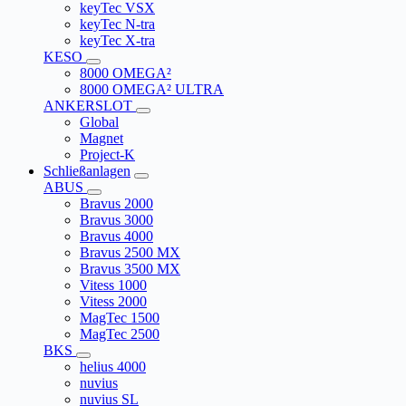
keyTec VSX
keyTec N-tra
keyTec X-tra
KESO
8000 OMEGA²
8000 OMEGA² ULTRA
ANKERSLOT
Global
Magnet
Project-K
Schließanlagen
ABUS
Bravus 2000
Bravus 3000
Bravus 4000
Bravus 2500 MX
Bravus 3500 MX
Vitess 1000
Vitess 2000
MagTec 1500
MagTec 2500
BKS
helius 4000
nuvius
nuvius SL