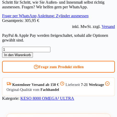
Schritt für Schritt, wie Sie Außen- und Innenmaß selbst richtig
ausmessen. Fragen? Wir helfen gern per WhatsApp.
Frage per WhatsApp
Anleitung: Zylinder ausmessen
Gesamtpreis:
305,95 €
inkl. MwSt. zzgl.
Versand
PayPal & Apple Pay werden freigeschaltet, sobald alle Optionen
gewählt sind.
Doppelzylinder
ASSA
In den Warenkorb
ABLOY
KESO
Frage zum Produkt stellen
8000
Omega²
/
81.F15
Kostenloser Versand ab 150 €
Lieferzeit
7-21 Werktage
Ultra
Original-Qualität vom
Fachhandel
Menge
Kategorie:
KESO 8000 OMEGA² ULTRA