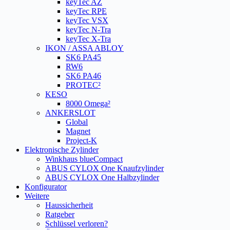
keyTec AZ
keyTec RPE
keyTec VSX
keyTec N-Tra
keyTec X-Tra
IKON / ASSA ABLOY
SK6 PA45
RW6
SK6 PA46
PROTEC²
KESO
8000 Omega²
ANKERSLOT
Global
Magnet
Project-K
Elektronische Zylinder
Winkhaus blueCompact
ABUS CYLOX One Knaufzylinder
ABUS CYLOX One Halbzylinder
Konfigurator
Weitere
Haussicherheit
Ratgeber
Schlüssel verloren?