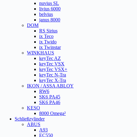
nuvius SL
livius 6000
belvius
janus 8000
DOM
RS Sirius
ix Teco
ix Twido
ix Twinstar
WINKHAUS
keyTec AZ
keyTec VSX
keyTec VSX+
keyTec N-Tra
keyTec X-Tra
IKON / ASSA ABLOY
RW6
SK6 PA45
SK6 PA46
KESO
8000 Omega²
Schließzylinder
ABUS
A93
EC550