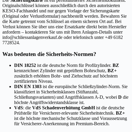
Die
Sicherungskarte
ist ein personalisiertes Sicherheitsdokument.
Originalschlüssel können ausschließlich durch den autorisierten
KESO-Fachhandel und nur gegen Vorlage der Sicherungskarte
(Original oder Verlustformular) nachbestellt werden. Bewahren Sie
die Karte getrennt vom Schlüssel an einem sicheren Ort auf. Bei
Verlust können Sie über uns eine Ersatzkarte direkt beim Hersteller
anfordern – kontaktieren Sie uns mit Ihren Anlagen-Details unter
info@schliessanlagenverkauf.de oder telefonisch unter +49 6182
7728524.
Was bedeuten die Sicherheits-Normen?
DIN 18252
ist die deutsche Norm für Profilzylinder.
BZ
kennzeichnet Zylinder mit geprüftem Bohrschutz,
BZ+
zusätzlich erhöhten Bohr- und Ziehschutz auf höchstem
zertifizierten Niveau.
DIN EN 1303
ist die europäische Schließzylinder-Norm. Sie
klassifiziert in Sicherheitsklassen (Stiftanzahl,
Schließungsvarianten) und Angriffsklassen A-D, wobei
D
die
höchste Angriffswiderstandsklasse ist.
VdS
: die
VdS Schadenverhütung GmbH
ist die deutsche
Prüfstelle für Versicherer-relevante Sicherheitstechnik.
BZ+
ist die höchste mechanische Schutzklasse und Voraussetzung
für Versicherer-Anerkennung im Premium-Bereich.