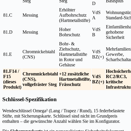
Steg
Steg
Basisplus
D
Erhöhter
VdS
Wohnungstür
81.C
Messing
Aufbohrschutz
A
Standard-Sich
(Hartmetallstifte)
Einfamilienh
Hoher
VdS
81.D
Messing
gehobene
Bohrschutz
B
Sicherheit
Bohr- &
Ziehschutz,
Mehrfamilien
Chromnickelstahl
VdS
81.E
Hartmetallstifte
Gewerbe,
(CNS)
BZ(+)
in Rotor und
Scharfschalt
Gehäuse
81.F14 /
Hochsicherh
Chromnickelstahl
+12 zusätzliche
F15
VdS
RC2/RC3,
(CNS),
Hartmetallstifte,
(dieses
BZ(+)
kritische
vollgefräster Steg
Frässchutz
Produkt)
Infrastruktu
Schlüssel-Spezifikation
Wendeschlüssel Omega² (Lang / Trapez / Rund), 15 federbelastete
Stifte, mit Sicherungskarte. Schlüssel sind nicht im Grundpreis
enthalten – die gewünschte Anzahl wählen Sie im Konfigurator.