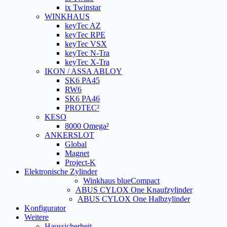
ix Twinstar
WINKHAUS
keyTec AZ
keyTec RPE
keyTec VSX
keyTec N-Tra
keyTec X-Tra
IKON / ASSA ABLOY
SK6 PA45
RW6
SK6 PA46
PROTEC²
KESO
8000 Omega²
ANKERSLOT
Global
Magnet
Project-K
Elektronische Zylinder
Winkhaus blueCompact
ABUS CYLOX One Knaufzylinder
ABUS CYLOX One Halbzylinder
Konfigurator
Weitere
Haussicherheit