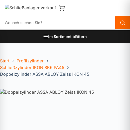
Produkte durchsuchen
Im Sortiment blättern
Start
Profilzylinder
Schließzylinder IKON SK6 PA45
Doppelzylinder ASSA ABLOY Zeiss IKON 45