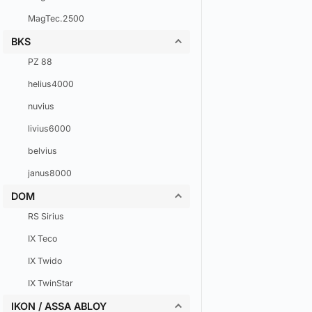
MagTec.2500
BKS
PZ 88
helius4000
nuvius
livius6000
belvius
janus8000
DOM
RS Sirius
IX Teco
IX Twido
IX TwinStar
IKON / ASSA ABLOY