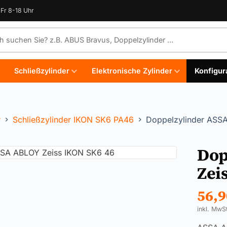
Fr 8-18 Uhr
e durchsuchen
Schließzylinder
Elektronische Zylinder
Konfigur
r
Schließzylinder IKON SK6 PA46
Doppelzylinder ASS
Dop
Zei
56,
inkl. MwS