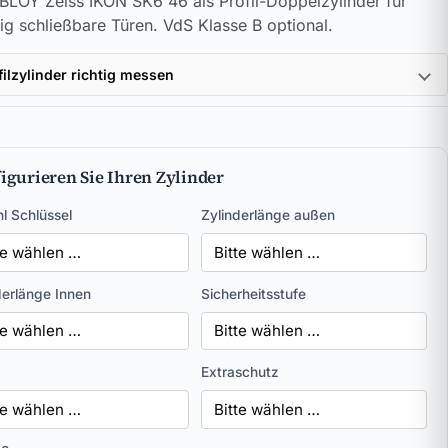
LOY Zeiss IKON SK6 46 als Profil-Doppelzylinder für
tig schließbare Türen. VdS Klasse B optional.
filzylinder richtig messen
igurieren Sie Ihren Zylinder
l Schlüssel
Zylinderlänge außen
derlänge Innen
Sicherheitsstufe
Extraschutz