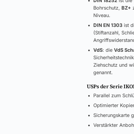
DIN 18252
ist die
Bohrschutz,
BZ+
z
Niveau.
DIN EN 1303
ist d
(Stiftanzahl, Sch
Angriffswiderstand
VdS
: die
VdS Sch
Sicherheitstechni
Ziehschutz und wi
genannt.
USPs der Serie IKO
Parallel zum Schl
Optimierter Kopi
Sicherungskarte 
Verstärkter Anboh