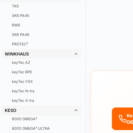
TK5
SK6 PA45
RW6
SK6 PA46
PROTEC²
WINKHAUS
keyTec AZ
keyTec RPE
keyTec VSX
keyTec N-tra
keyTec X-tra
KESO
Ko
8000 OMEGA²
06
8000 OMEGA² ULTRA