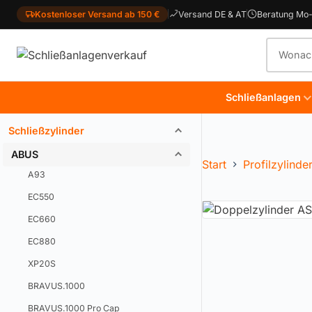
Kostenloser Versand ab 150 €
Versand DE & AT
Beratung Mo-
Produkt
Schließanlagen
Schließzylinder
ABUS
Start
Profilzylinde
A93
EC550
EC660
EC880
XP20S
BRAVUS.1000
BRAVUS.1000 Pro Cap