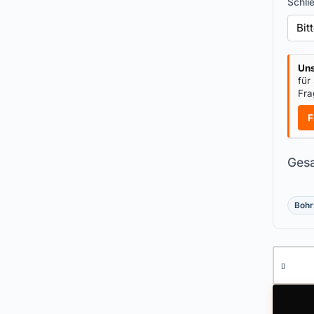
Schli
Uns
für
Fra
F
Gesa
Bohr
Doppelz