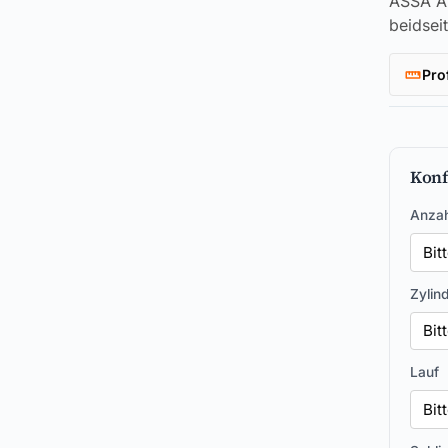
ASSA AB
beidsei
Pro
Konf
Anzah
Zylin
Lauf