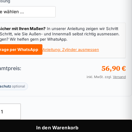
eßung
icher mit Ihren Maßen?
In unserer Anleitung zeigen wir Schritt
 Schritt, wie Sie Außen- und Innenmaß selbst richtig ausmessen.
gen? Wir helfen gern per WhatsApp.
rage per WhatsApp
Anleitung: Zylinder ausmessen
56,90 €
mtpreis:
inkl. MwSt. zzgl.
Versand
schutz
optional
ylinder ASSA ABLOY Zeiss IKON SK6 46 Menge
In den Warenkorb