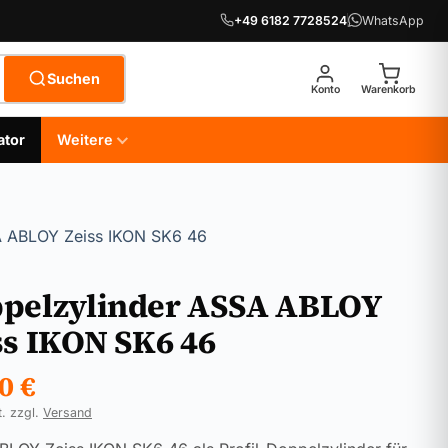
+49 6182 7728524
WhatsApp
Suchen
Konto
Warenkorb
ator
Weitere
A ABLOY Zeiss IKON SK6 46
pelzylinder ASSA ABLOY
ss IKON SK6 46
90
€
t. zzgl.
Versand