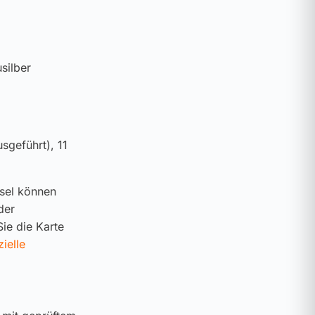
silber
sgeführt), 11
ssel können
der
ie die Karte
zielle