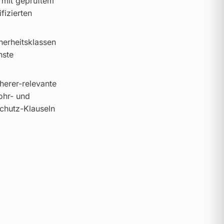
 mit geprüftem
fizierten
cherheitsklassen
hste
cherer-relevante
ohr- und
schutz-Klauseln