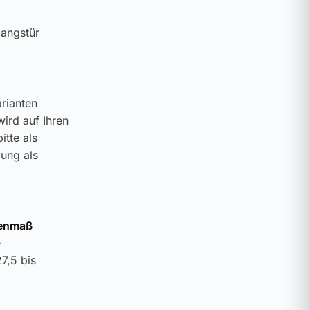
gangstür
rianten
wird auf Ihren
tte als
gung als
nenmaß
e
7,5 bis