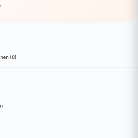
r
nen (0)
in