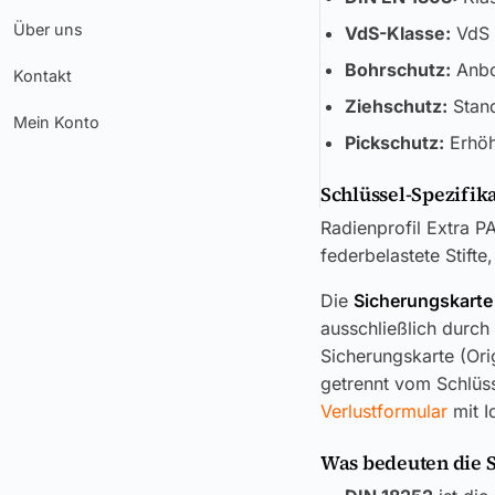
Über uns
VdS-Klasse:
VdS K
Bohrschutz:
Anboh
Kontakt
Ziehschutz:
Stand
Mein Konto
Pickschutz:
Erhöh
Schlüssel-Spezifik
Radienprofil Extra P
federbelastete Stifte
Die
Sicherungskarte
ausschließlich durch
Sicherungskarte (Ori
getrennt vom Schlüss
Verlustformular
mit I
Was bedeuten die 