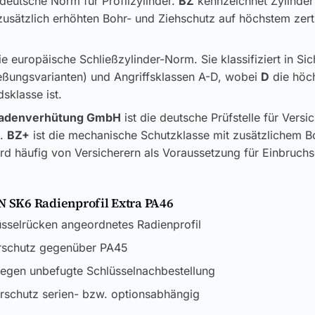
 deutsche Norm für Profilzylinder.
BZ
kennzeichnet Zylinder
usätzlich erhöhten Bohr- und Ziehschutz auf höchstem zerti
ie europäische Schließzylinder-Norm. Sie klassifiziert in Si
ließungsvarianten) und Angriffsklassen A-D, wobei
D
die höc
sklasse ist.
adenverhütung GmbH
ist die deutsche Prüfstelle für Versi
k.
BZ+
ist die mechanische Schutzklasse mit zusätzlichem B
rd häufig von Versicherern als Voraussetzung für Einbruch
N SK6 Radienprofil Extra PA46
üsselrücken angeordnetes Radienprofil
erschutz gegenüber PA45
gegen unbefugte Schlüsselnachbestellung
rschutz serien- bzw. optionsabhängig