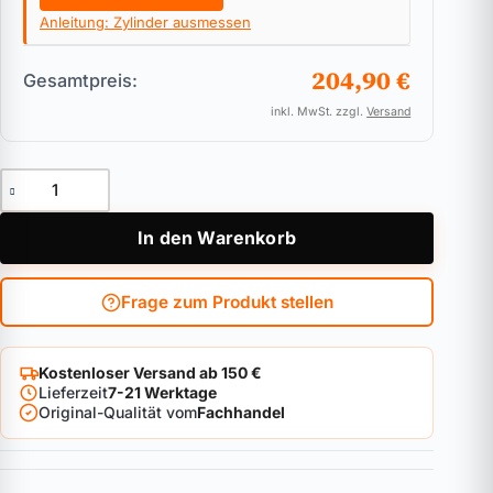
Anleitung: Zylinder ausmessen
204,90 €
Gesamtpreis:
inkl. MwSt. zzgl.
Versand
Doppelzylinder für Biffar ASSA ABLOY Zeiss IKON SK6 46 Men
In den Warenkorb
Frage zum Produkt stellen
Kostenloser Versand ab 150 €
Lieferzeit
7-21 Werktage
Original-Qualität vom
Fachhandel