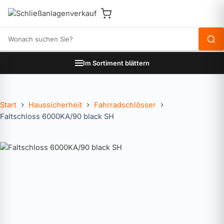
Produkte durchsuchen
Im Sortiment blättern
Start
Haussicherheit
Fahrradschlösser
Faltschloss 6000KA/90 black SH