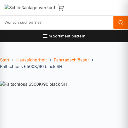
Produkte durchsuchen
Im Sortiment blättern
Start
Haussicherheit
Fahrradschlösser
Faltschloss 6500K/90 black SH