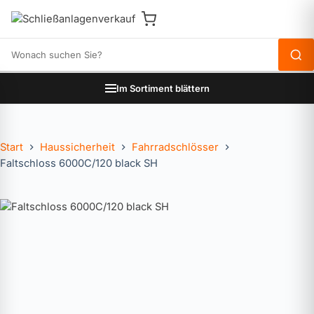
Produkte durchsuchen
Im Sortiment blättern
Start
Haussicherheit
Fahrradschlösser
Faltschloss 6000C/120 black SH