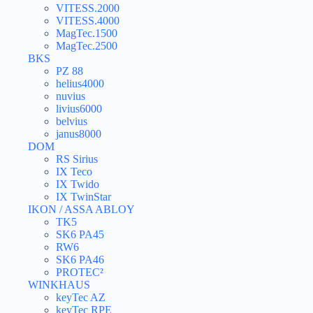
VITESS.2000
VITESS.4000
MagTec.1500
MagTec.2500
BKS
PZ 88
helius4000
nuvius
livius6000
belvius
janus8000
DOM
RS Sirius
IX Teco
IX Twido
IX TwinStar
IKON / ASSA ABLOY
TK5
SK6 PA45
RW6
SK6 PA46
PROTEC²
WINKHAUS
keyTec AZ
keyTec RPE