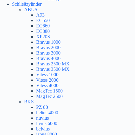
Schließzylinder
ABUS
A93
EC550
EC660
EC880
XP20S
Bravus 1000
Bravus 2000
Bravus 3000
Bravus 4000
Bravus 2500 MX
Bravus 3500 MX
Vitess 1000
Vitess 2000
Vitess 4000
MagTec 1500
MagTec 2500
BKS
PZ 88
helius 4000
nuvius
livius 6000
belvius
janus 8000