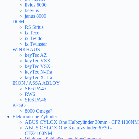
livius 6000
belvius
janus 8000
DOM
RS Sirius
ix Teco
ix Twido
ix Twinstar
WINKHAUS
keyTec AZ
keyTec VSX
keyTec VSX+
keyTec N-Tra
keyTec X-Tra
IKON / ASSA ABLOY
SK6 PA45
RW6
SK6 PA46
KESO
8000 Omega²
Elektronische Zylinder
ABUS CYLOX One Halbzylinder 30mm - CFZ4100NM
ABUS CYLOX One Knaufzylinder 30/30 -
CFZ4100NM
Winkhaus Schließsystem blueCompact