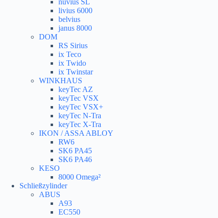
nuvius SL
livius 6000
belvius
janus 8000
DOM
RS Sirius
ix Teco
ix Twido
ix Twinstar
WINKHAUS
keyTec AZ
keyTec VSX
keyTec VSX+
keyTec N-Tra
keyTec X-Tra
IKON / ASSA ABLOY
RW6
SK6 PA45
SK6 PA46
KESO
8000 Omega²
Schließzylinder
ABUS
A93
EC550