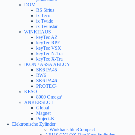
DOM
RS Sirius
ix Teco
ix Twido
ix Twinstar
WINKHAUS
keyTec AZ
keyTec RPE
keyTec VSX
keyTec N-Tra
keyTec X-Tra
IKON / ASSA ABLOY
SK6 PA45
RW6
SK6 PA46
PROTEC²
KESO
8000 Omega²
ANKERSLOT
Global
Magnet
Project-K
Elektronische Zylinder
Winkhaus blueCompact
ABUS CYLOX One Knaufzylinder