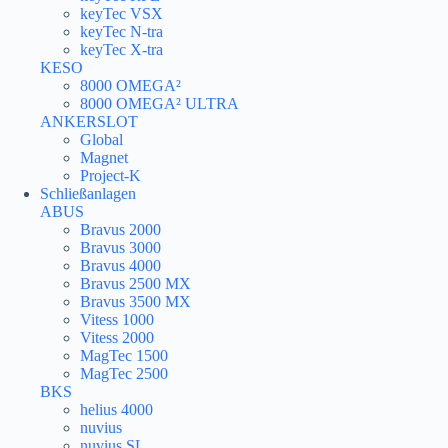
keyTec VSX
keyTec N-tra
keyTec X-tra
KESO
8000 OMEGA²
8000 OMEGA² ULTRA
ANKERSLOT
Global
Magnet
Project-K
Schließanlagen
ABUS
Bravus 2000
Bravus 3000
Bravus 4000
Bravus 2500 MX
Bravus 3500 MX
Vitess 1000
Vitess 2000
MagTec 1500
MagTec 2500
BKS
helius 4000
nuvius
nuvius SL