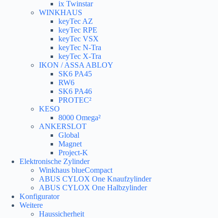
ix Twinstar
WINKHAUS
keyTec AZ
keyTec RPE
keyTec VSX
keyTec N-Tra
keyTec X-Tra
IKON / ASSA ABLOY
SK6 PA45
RW6
SK6 PA46
PROTEC²
KESO
8000 Omega²
ANKERSLOT
Global
Magnet
Project-K
Elektronische Zylinder
Winkhaus blueCompact
ABUS CYLOX One Knaufzylinder
ABUS CYLOX One Halbzylinder
Konfigurator
Weitere
Haussicherheit