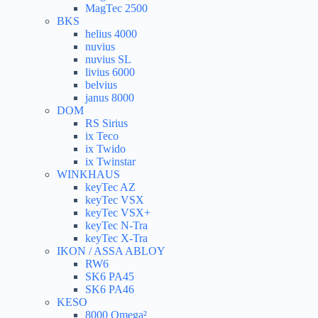
MagTec 2500
BKS
helius 4000
nuvius
nuvius SL
livius 6000
belvius
janus 8000
DOM
RS Sirius
ix Teco
ix Twido
ix Twinstar
WINKHAUS
keyTec AZ
keyTec VSX
keyTec VSX+
keyTec N-Tra
keyTec X-Tra
IKON / ASSA ABLOY
RW6
SK6 PA45
SK6 PA46
KESO
8000 Omega²