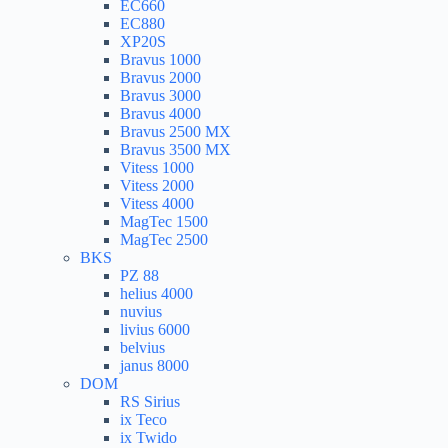
EC660
EC880
XP20S
Bravus 1000
Bravus 2000
Bravus 3000
Bravus 4000
Bravus 2500 MX
Bravus 3500 MX
Vitess 1000
Vitess 2000
Vitess 4000
MagTec 1500
MagTec 2500
BKS
PZ 88
helius 4000
nuvius
livius 6000
belvius
janus 8000
DOM
RS Sirius
ix Teco
ix Twido