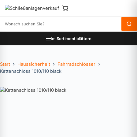
Produkte durchsuchen
Im Sortiment blättern
Start
Haussicherheit
Fahrradschlösser
Kettenschloss 1010/110 black