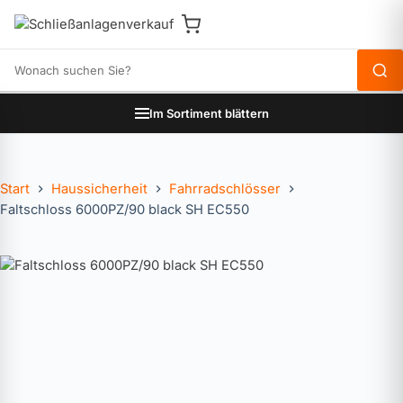
Produkte durchsuchen
Im Sortiment blättern
Start
Haussicherheit
Fahrradschlösser
Faltschloss 6000PZ/90 black SH EC550