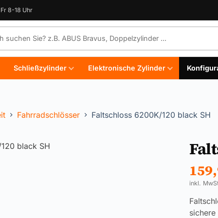
Fr 8-18 Uhr
e durchsuchen
Schließzylinder
Elektronische Zylinder
Konfigur
it
Fahrradschlösser
Faltschloss 6200K/120 black SH
Fal
159
inkl. MwS
Faltsch
sichere