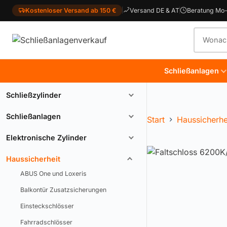
Kostenloser Versand ab 150 €
Versand DE & AT
Beratung Mo-
Produkt
Schließanlagen
Schließzylinder
Schließanlagen
Start
Haussicherhe
Elektronische Zylinder
Haussicherheit
ABUS One und Loxeris
Balkontür Zusatzsicherungen
Einsteckschlösser
Fahrradschlösser