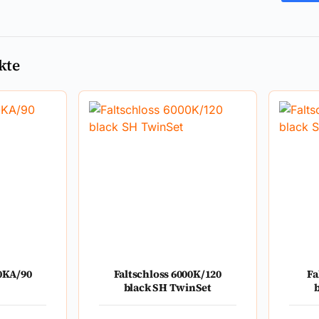
kte
00KA/90
Faltschloss 6000K/120
Fa
black SH TwinSet