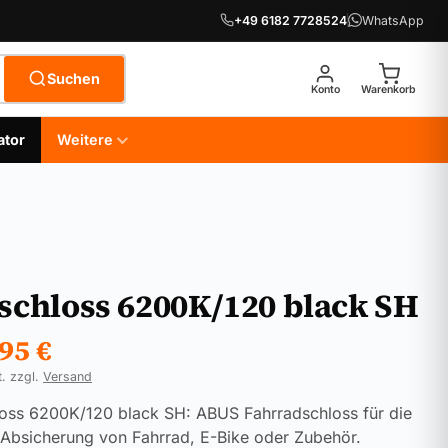
+49 6182 7728524
WhatsApp
Suchen
Konto
Warenkorb
ator
Weitere
tschloss 6200K/120 black SH
,95
€
t. zzgl.
Versand
loss 6200K/120 black SH: ABUS Fahrradschloss für die
 Absicherung von Fahrrad, E-Bike oder Zubehör.