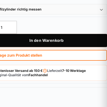
filzylinder richtig messen
loss 6200K/120 black SH Menge
In den Warenkorb
age zum Produkt stellen
tenloser Versand ab 150 €
Lieferzeit
7-10 Werktage
ginal-Qualität vom
Fachhandel