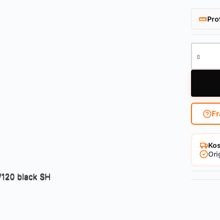
Pro
Faltsch
Fr
Kos
Ori