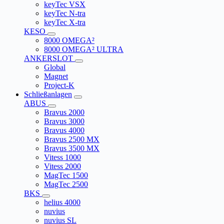
keyTec VSX
keyTec N-tra
keyTec X-tra
KESO
8000 OMEGA²
8000 OMEGA² ULTRA
ANKERSLOT
Global
Magnet
Project-K
Schließanlagen
ABUS
Bravus 2000
Bravus 3000
Bravus 4000
Bravus 2500 MX
Bravus 3500 MX
Vitess 1000
Vitess 2000
MagTec 1500
MagTec 2500
BKS
helius 4000
nuvius
nuvius SL