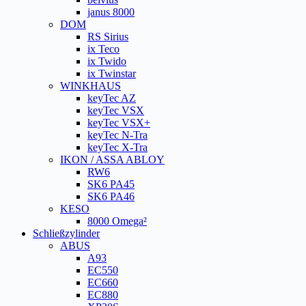
janus 8000
DOM
RS Sirius
ix Teco
ix Twido
ix Twinstar
WINKHAUS
keyTec AZ
keyTec VSX
keyTec VSX+
keyTec N-Tra
keyTec X-Tra
IKON / ASSA ABLOY
RW6
SK6 PA45
SK6 PA46
KESO
8000 Omega²
Schließzylinder
ABUS
A93
EC550
EC660
EC880