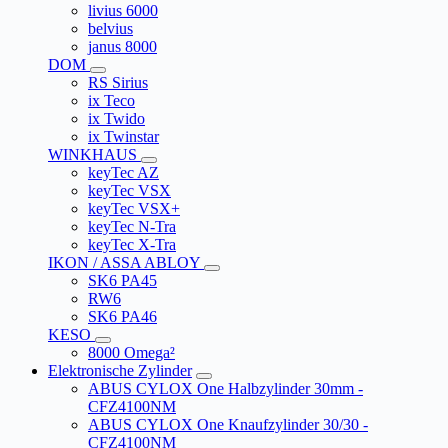
livius 6000
belvius
janus 8000
DOM
RS Sirius
ix Teco
ix Twido
ix Twinstar
WINKHAUS
keyTec AZ
keyTec VSX
keyTec VSX+
keyTec N-Tra
keyTec X-Tra
IKON / ASSA ABLOY
SK6 PA45
RW6
SK6 PA46
KESO
8000 Omega²
Elektronische Zylinder
ABUS CYLOX One Halbzylinder 30mm -
CFZ4100NM
ABUS CYLOX One Knaufzylinder 30/30 -
CFZ4100NM