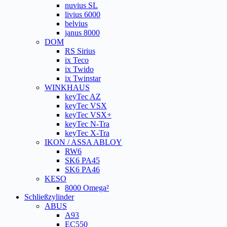
nuvius SL
livius 6000
belvius
janus 8000
DOM
RS Sirius
ix Teco
ix Twido
ix Twinstar
WINKHAUS
keyTec AZ
keyTec VSX
keyTec VSX+
keyTec N-Tra
keyTec X-Tra
IKON / ASSA ABLOY
RW6
SK6 PA45
SK6 PA46
KESO
8000 Omega²
Schließzylinder
ABUS
A93
EC550