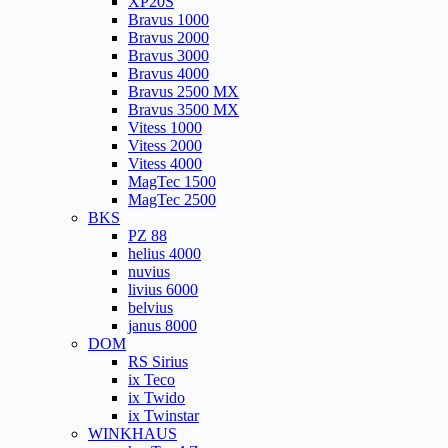
XP20S
Bravus 1000
Bravus 2000
Bravus 3000
Bravus 4000
Bravus 2500 MX
Bravus 3500 MX
Vitess 1000
Vitess 2000
Vitess 4000
MagTec 1500
MagTec 2500
BKS
PZ 88
helius 4000
nuvius
livius 6000
belvius
janus 8000
DOM
RS Sirius
ix Teco
ix Twido
ix Twinstar
WINKHAUS