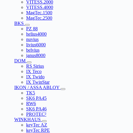
VITESS.2000
VITESS.4000
MagTec.1500
MagTec.2500
BKS
PZ 88
helius4000
nuvius
livius6000
belvius
janus8000
DOM
RS Sirius
IX Teco
IX Twido
IX TwinStar
IKON / ASSA ABLOY
TK5
SK6 PA45
RW6
SK6 PA46
PROTEC²
WINKHAUS
keyTec AZ
keyTec RPE