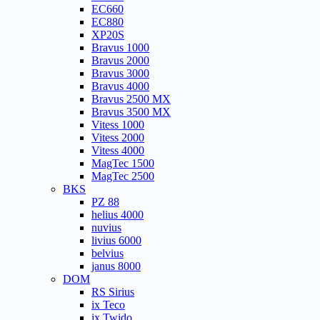
EC660
EC880
XP20S
Bravus 1000
Bravus 2000
Bravus 3000
Bravus 4000
Bravus 2500 MX
Bravus 3500 MX
Vitess 1000
Vitess 2000
Vitess 4000
MagTec 1500
MagTec 2500
BKS
PZ 88
helius 4000
nuvius
livius 6000
belvius
janus 8000
DOM
RS Sirius
ix Teco
ix Twido