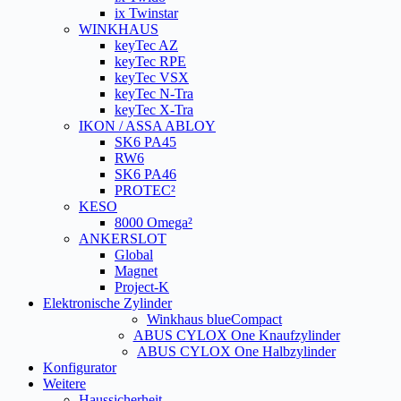
ix Twinstar
WINKHAUS
keyTec AZ
keyTec RPE
keyTec VSX
keyTec N-Tra
keyTec X-Tra
IKON / ASSA ABLOY
SK6 PA45
RW6
SK6 PA46
PROTEC²
KESO
8000 Omega²
ANKERSLOT
Global
Magnet
Project-K
Elektronische Zylinder
Winkhaus blueCompact
ABUS CYLOX One Knaufzylinder
ABUS CYLOX One Halbzylinder
Konfigurator
Weitere
Haussicherheit