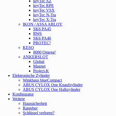
keyTec AZ
keyTec RPE
keyTec VSX
keyTec N-Tra
keyTec X-Tra
IKON / ASSA ABLOY
SK6 PA45
RW6
SK6 PA46
PROTEC²
KESO
8000 Omega²
ANKERSLOT
Global
Magnet
Project-K
Elektronische Zylinder
Winkhaus blueCompact
ABUS CYLOX One Knaufzylinder
ABUS CYLOX One Halbzylinder
Konfigurator
Weitere
Haussicherheit
Ratgeber
Schlüssel verloren?