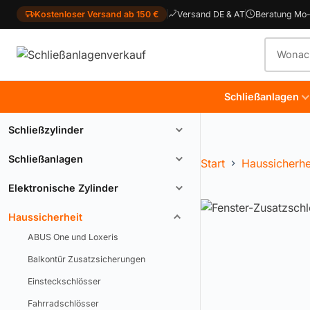
Kostenloser Versand ab 150 €
Versand DE & AT
Beratung Mo-
Produkt
Schließanlagen
Schließzylinder
Schließanlagen
Start
Haussicherhe
Elektronische Zylinder
Haussicherheit
ABUS One und Loxeris
Balkontür Zusatzsicherungen
Einsteckschlösser
Fahrradschlösser