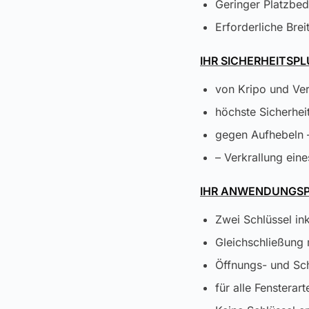
Geringer Platzbed
Erforderliche Bre
IHR SICHERHEITSPL
von Kripo und Ve
höchste Sicherhei
gegen Aufhebeln 
– Verkrallung ein
IHR ANWENDUNGSP
Zwei Schlüssel ink
Gleichschließung
Öffnungs- und Sch
für alle Fensterar