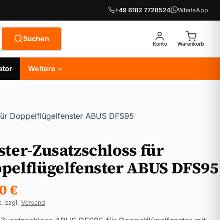
+49 6182 7728524
WhatsApp
Suchen
Konto
Warenkorb
ator
Weitere
für Doppelflügelfenster ABUS DFS95
ster-Zusatzschloss für
pelflügelfenster ABUS DFS95
90
€
t. zzgl.
Versand