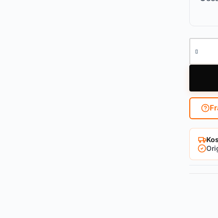
Fenster
Fr
Kos
Ori