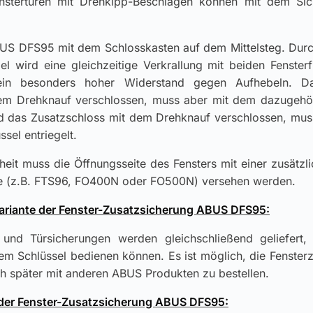
nstertüren mit Drehkipp-Beschlägen können mit dem Sich
BUS DFS95 mit dem Schlosskasten auf dem Mittelsteg. Dur
 wird eine gleichzeitige Verkrallung mit beiden Fensterfl
ein besonders hoher Widerstand gegen Aufhebeln. D
em Drehknauf verschlossen, muss aber mit dem dazugehör
ird das Zusatzschloss mit dem Drehknauf verschlossen, mu
sel entriegelt.
heit muss die Öffnungsseite des Fensters mit einer zusätzl
te (z.B. FTS96, FO400N oder FO500N) versehen werden.
ariante der Fenster-Zusatzsicherung ABUS DFS95:
und Türsicherungen werden gleichschließend geliefert, 
em Schlüssel bedienen können. Es ist möglich, die Fenster
h später mit anderen ABUS Produkten zu bestellen.
er Fenster-Zusatzsicherung ABUS DFS95: