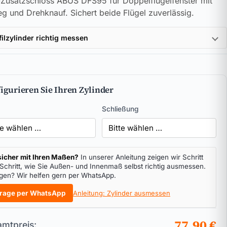
-Zusatzschloss ABUS DFS95 für Doppelflügelfenster mit
teg und Drehknauf. Sichert beide Flügel zuverlässig.
filzylinder richtig messen
igurieren Sie Ihren Zylinder
Schließung
icher mit Ihren Maßen?
In unserer Anleitung zeigen wir Schritt
 Schritt, wie Sie Außen- und Innenmaß selbst richtig ausmessen.
gen? Wir helfen gern per WhatsApp.
rage per WhatsApp
Anleitung: Zylinder ausmessen
77,90 €
mtpreis: