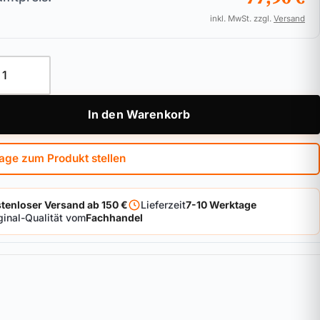
inkl. MwSt. zzgl.
Versand
-Zusatzschloss für Doppelflügelfenster ABUS DFS95 Menge
In den Warenkorb
age zum Produkt stellen
tenloser Versand ab 150 €
Lieferzeit
7-10 Werktage
ginal-Qualität vom
Fachhandel