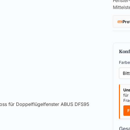
Fenster
Mittels
Pro
Konf
Farbe
Uns
für
Fra
F
Gesa