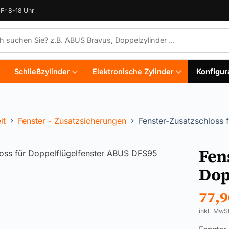
Fr 8-18 Uhr
e durchsuchen
Schließzylinder
Elektronische Zylinder
Konfigur
it
Fenster - Zusatzsicherungen
Fenster-Zusatzschloss 
Fen
Dop
77,
inkl. MwS