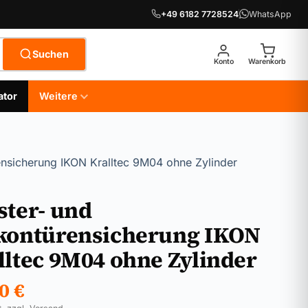
+49 6182 7728524
WhatsApp
Suchen
Konto
Warenkorb
ator
Weitere
ensicherung IKON Kralltec 9M04 ohne Zylinder
ster- und
kontürensicherung IKON
lltec 9M04 ohne Zylinder
90
€