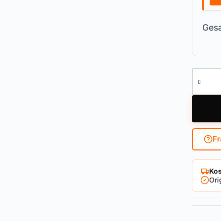
Gesa
Fenster
Fr
Kos
Ori