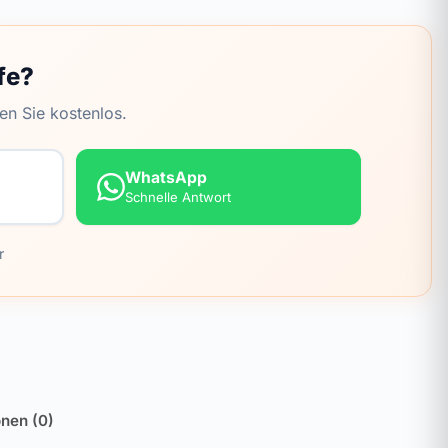
fe?
en Sie kostenlos.
WhatsApp
Schnelle Antwort
r
nen (0)