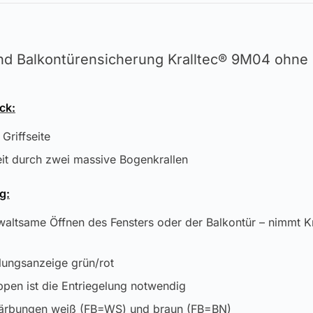
nd Balkontürensicherung Kralltec® 9M04 ohne 
ick:
Griffseite
it durch zwei massive Bogenkrallen
g:
altsame Öffnen des Fensters oder der Balkontür – nimmt Krä
lungsanzeige grün/rot
ppen ist die Entriegelung notwendig
 Färbungen weiß (FB=WS) und braun (FB=BN)