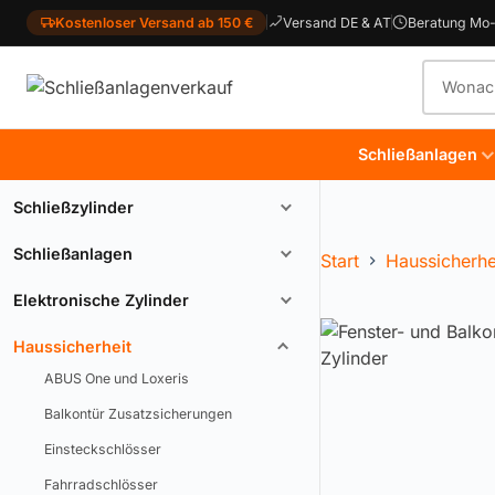
Kostenloser Versand ab 150 €
Versand DE & AT
Beratung Mo-
Produkt
Schließanlagen
Schließzylinder
Schließanlagen
Start
Haussicherhe
Elektronische Zylinder
Haussicherheit
ABUS One und Loxeris
Balkontür Zusatzsicherungen
Einsteckschlösser
Fahrradschlösser