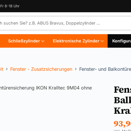
Fr 8-18 Uhr
e durchsuchen
Schließzylinder
Elektronische Zylinder
Konfigur
it
Fenster - Zusatzsicherungen
Fenster- und Balkontür
Fen
Bal
Kra
93,