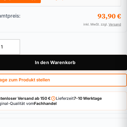
93,90 €
mtpreis:
inkl. MwSt. zzgl.
Versand
- und Balkontürensicherung IKON Kralltec 9M04 ohne Zylinder
In den Warenkorb
age zum Produkt stellen
tenloser Versand ab 150 €
Lieferzeit
7-10 Werktage
ginal-Qualität vom
Fachhandel