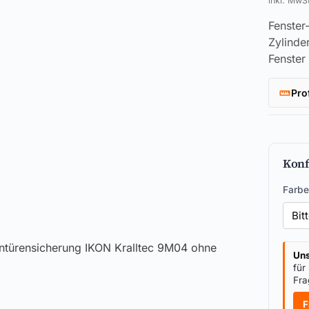
inkl. MwS
Fenster
Zylinde
Fenster
Pro
Konf
Farbe
Uns
für
Fra
F