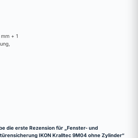
5 mm + 1
kung,
be die erste Rezension für „Fenster- und
türensicherung IKON Kralltec 9M04 ohne Zylinder“