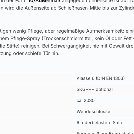
 in der Form
10/Außenmaß
angegeben (Innenseite ist auf 
n wird die Außenseite ab Schließnasen-Mitte bis zur Zylin
tigen wenig Pflege, aber regelmäßige Aufmerksamkeit: einm
inem Pflege-Spray (Trockenschmiermittel, kein Öl oder Fett 
ie Stifte) reinigen. Bei Schwergängigkeit nie mit Gewalt dr
zung oder schiefe Tür hin.
Klasse 6 (DIN EN 1303)
SKG*** optional
ca. 2030
Wendeschlüssel
6 federbelastete Stifte
Serienmäßiger Bohrschutz (