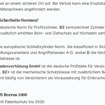
el an einem sicheren Ort auf. Bei Verlust kann eine Ersatzk
itätsnachweis angefordert werden.
Sicherheits-Normen?
 deutsche Norm für Profilzylinder.
BZ
kennzeichnet Zylinder
usätzlich erhöhten Bohr- und Ziehschutz auf höchstem zerti
ie europäische Schließzylinder-Norm. Sie klassifiziert in Si
ließungsvarianten) und Angriffsklassen A-D, wobei
D
die höc
sklasse ist.
adenverhütung GmbH
ist die deutsche Prüfstelle für Versi
k.
BZ+
ist die mechanische Schutzklasse mit zusätzlichem B
rd häufig von Versicherern als Voraussetzung für Einbruch
US Bravus 1000
mit Patentschutz bis 2030