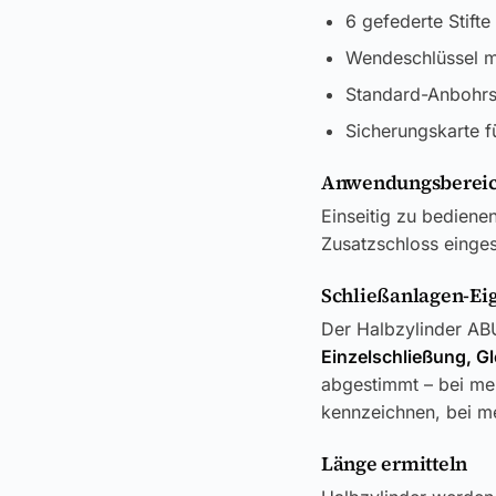
6 gefederte Stifte
Wendeschlüssel mi
Standard-Anbohrs
Sicherungskarte f
Anwendungsbereic
Einseitig zu bediene
Zusatzschloss einges
Schließanlagen-Ei
Der Halbzylinder ABU
Einzelschließung, G
abgestimmt – bei meh
kennzeichnen, bei me
Länge ermitteln