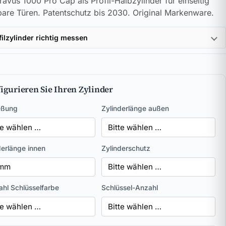
avus 1000 Pro Cap als Profil-Halbzylinder für einseitig
bare Türen. Patentschutz bis 2030. Original Markenware.
filzylinder richtig messen
igurieren Sie Ihren Zylinder
eßung
Zylinderlänge außen
derlänge innen
Zylinderschutz
hl Schlüsselfarbe
Schlüssel-Anzahl