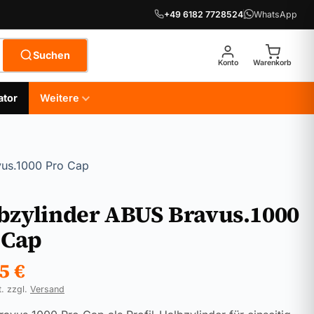
+49 6182 7728524
WhatsApp
Suchen
Konto
Warenkorb
ator
Weitere
vus.1000 Pro Cap
bzylinder ABUS Bravus.1000
 Cap
95
€
t. zzgl.
Versand