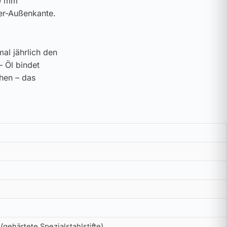
10 mm
der-Außenkante.
al jährlich den
– Öl bindet
ehen – das
gehärtete Spezialstahlstifte)