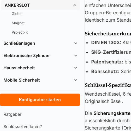
einfachen Unterschei
ANKERSLOT
Gruppen-Berechtigun
Global
identisch zum Standa
Magnet
Project-K
Sicherheitsmerkmal
DIN EN 1303:
Klas
Schließanlagen
SKG-Zertifizieru
Elektronische Zylinder
Patentschutz:
bis
Haussicherheit
Bohrschutz:
Serie
Mobile Sicherheit
Schlüssel-Spezifik
Wendeschlüssel, 6 fe
Konfigurator starten
Originalschlüssel.
Die
Sicherungskarte
Ratgeber
ausschließlich durch
Schlüssel verloren?
Sicherungskarte (Ori