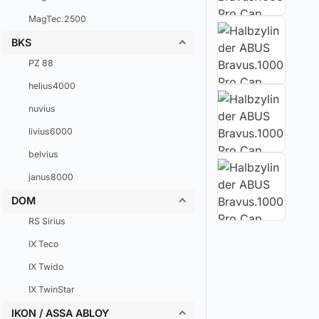
MagTec.2500
BKS
PZ 88
helius4000
nuvius
livius6000
belvius
janus8000
DOM
RS Sirius
IX Teco
IX Twido
IX TwinStar
IKON / ASSA ABLOY