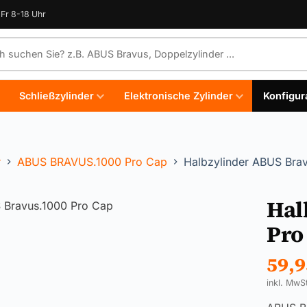
Fr 8-18 Uhr
e durchsuchen
Schließzylinder
Elektronische Zylinder
Konfigur
r
ABUS BRAVUS.1000 Pro Cap
Halbzylinder ABUS Bra
Hal
Pro
59,
inkl. MwS