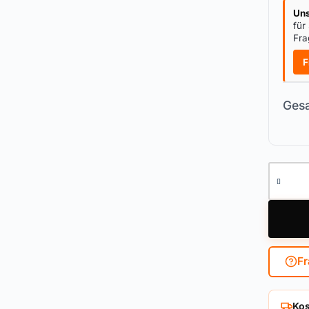
Uns
für
Fra
F
Gesa
Halbzyl
Fr
Kos