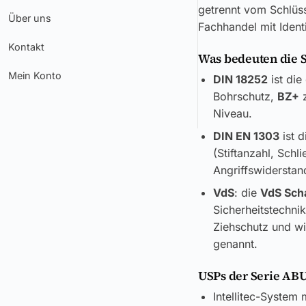
getrennt vom Schlüss
Über uns
Fachhandel mit Ident
Kontakt
Was bedeuten die 
Mein Konto
DIN 18252
ist die
Bohrschutz,
BZ+
z
Niveau.
DIN EN 1303
ist d
(Stiftanzahl, Sch
Angriffswiderstand
VdS
: die
VdS Sch
Sicherheitstechni
Ziehschutz und wi
genannt.
USPs der Serie AB
Intellitec-System 