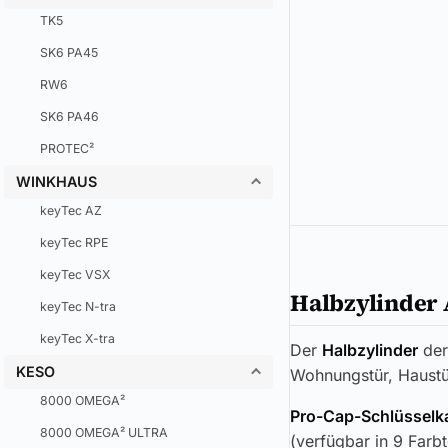
TK5
SK6 PA45
RW6
SK6 PA46
PROTEC²
WINKHAUS
keyTec AZ
keyTec RPE
keyTec VSX
Halbzylinder
keyTec N-tra
keyTec X-tra
Der
Halbzylinder
de
KESO
Wohnungstür, Haustü
8000 OMEGA²
Pro-Cap-Schlüsselk
8000 OMEGA² ULTRA
(verfügbar in 9 Farb