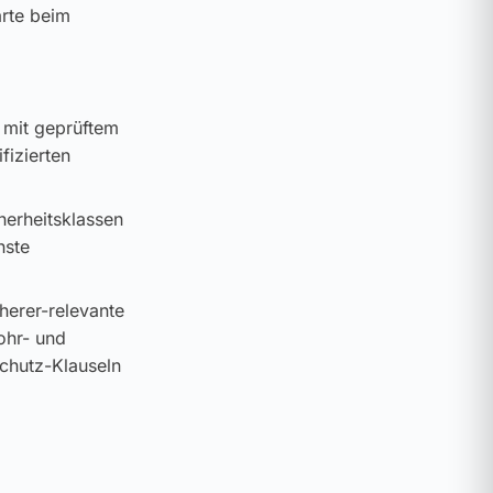
arte beim
 mit geprüftem
fizierten
cherheitsklassen
hste
cherer-relevante
ohr- und
schutz-Klauseln