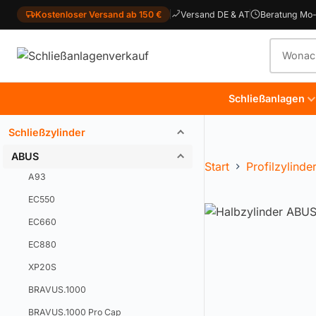
Kostenloser Versand ab 150 €
Versand DE & AT
Beratung Mo-
Produkt
Schließanlagen
Schließzylinder
ABUS
Start
Profilzylinde
A93
EC550
EC660
EC880
XP20S
BRAVUS.1000
BRAVUS.1000 Pro Cap