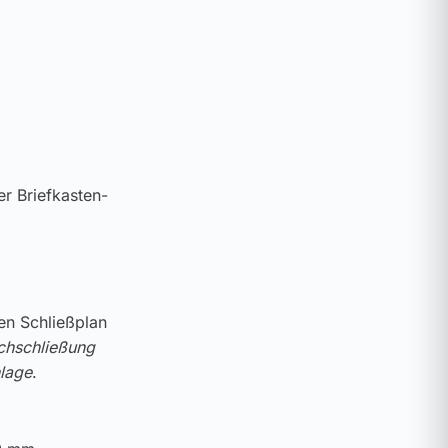
er Briefkasten-
ren Schließplan
chschließung
lage
.