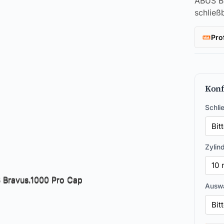
ABUS Br
schließ
Pro
Konf
Schli
Zylin
Auswa