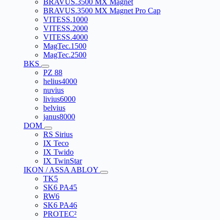
BRAVUS.3500 MX Magnet
BRAVUS.3500 MX Magnet Pro Cap
VITESS.1000
VITESS.2000
VITESS.4000
MagTec.1500
MagTec.2500
BKS
PZ 88
helius4000
nuvius
livius6000
belvius
janus8000
DOM
RS Sirius
IX Teco
IX Twido
IX TwinStar
IKON / ASSA ABLOY
TK5
SK6 PA45
RW6
SK6 PA46
PROTEC²