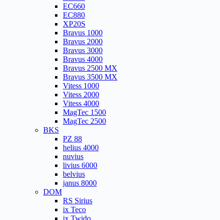
EC660
EC880
XP20S
Bravus 1000
Bravus 2000
Bravus 3000
Bravus 4000
Bravus 2500 MX
Bravus 3500 MX
Vitess 1000
Vitess 2000
Vitess 4000
MagTec 1500
MagTec 2500
BKS
PZ 88
helius 4000
nuvius
livius 6000
belvius
janus 8000
DOM
RS Sirius
ix Teco
ix Twido