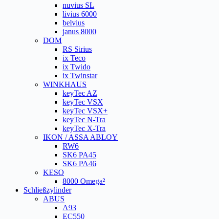
nuvius SL
livius 6000
belvius
janus 8000
DOM
RS Sirius
ix Teco
ix Twido
ix Twinstar
WINKHAUS
keyTec AZ
keyTec VSX
keyTec VSX+
keyTec N-Tra
keyTec X-Tra
IKON / ASSA ABLOY
RW6
SK6 PA45
SK6 PA46
KESO
8000 Omega²
Schließzylinder
ABUS
A93
EC550