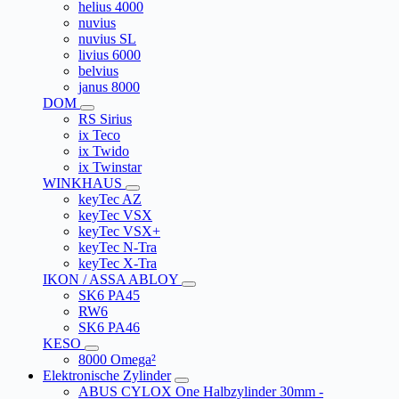
helius 4000
nuvius
nuvius SL
livius 6000
belvius
janus 8000
DOM
RS Sirius
ix Teco
ix Twido
ix Twinstar
WINKHAUS
keyTec AZ
keyTec VSX
keyTec VSX+
keyTec N-Tra
keyTec X-Tra
IKON / ASSA ABLOY
SK6 PA45
RW6
SK6 PA46
KESO
8000 Omega²
Elektronische Zylinder
ABUS CYLOX One Halbzylinder 30mm -