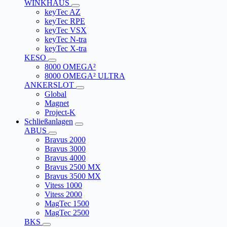
WINKHAUS
keyTec AZ
keyTec RPE
keyTec VSX
keyTec N-tra
keyTec X-tra
KESO
8000 OMEGA²
8000 OMEGA² ULTRA
ANKERSLOT
Global
Magnet
Project-K
Schließanlagen
ABUS
Bravus 2000
Bravus 3000
Bravus 4000
Bravus 2500 MX
Bravus 3500 MX
Vitess 1000
Vitess 2000
MagTec 1500
MagTec 2500
BKS