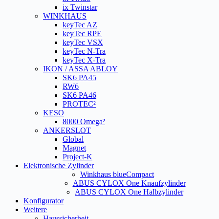
ix Twinstar
WINKHAUS
keyTec AZ
keyTec RPE
keyTec VSX
keyTec N-Tra
keyTec X-Tra
IKON / ASSA ABLOY
SK6 PA45
RW6
SK6 PA46
PROTEC²
KESO
8000 Omega²
ANKERSLOT
Global
Magnet
Project-K
Elektronische Zylinder
Winkhaus blueCompact
ABUS CYLOX One Knaufzylinder
ABUS CYLOX One Halbzylinder
Konfigurator
Weitere
Haussicherheit