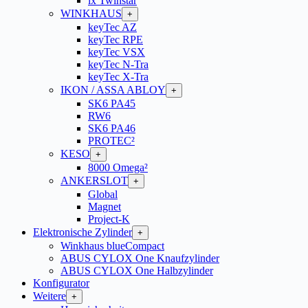
ix Twinstar
WINKHAUS
+
keyTec AZ
keyTec RPE
keyTec VSX
keyTec N-Tra
keyTec X-Tra
IKON / ASSA ABLOY
+
SK6 PA45
RW6
SK6 PA46
PROTEC²
KESO
+
8000 Omega²
ANKERSLOT
+
Global
Magnet
Project-K
Elektronische Zylinder
+
Winkhaus blueCompact
ABUS CYLOX One Knaufzylinder
ABUS CYLOX One Halbzylinder
Konfigurator
Weitere
+