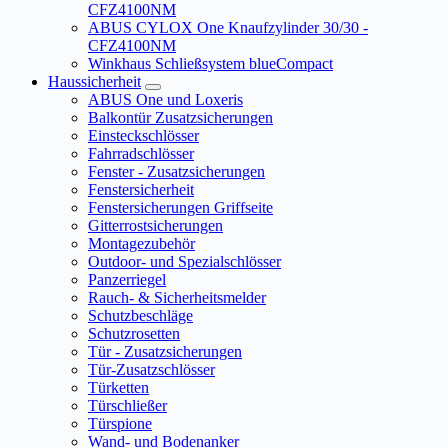
CFZ4100NM
ABUS CYLOX One Knaufzylinder 30/30 -
CFZ4100NM
Winkhaus Schließsystem blueCompact
Haussicherheit
ABUS One und Loxeris
Balkontür Zusatzsicherungen
Einsteckschlösser
Fahrradschlösser
Fenster - Zusatzsicherungen
Fenstersicherheit
Fenstersicherungen Griffseite
Gitterrostsicherungen
Montagezubehör
Outdoor- und Spezialschlösser
Panzerriegel
Rauch- & Sicherheitsmelder
Schutzbeschläge
Schutzrosetten
Tür - Zusatzsicherungen
Tür-Zusatzschlösser
Türketten
Türschließer
Türspione
Wand- und Bodenanker