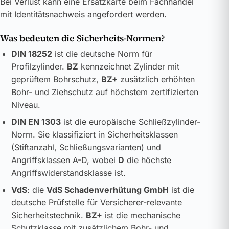
Bei Verlust kann eine Ersatzkarte beim Fachhandel
mit Identitätsnachweis angefordert werden.
Was bedeuten die Sicherheits-Normen?
DIN 18252
ist die deutsche Norm für
Profilzylinder.
BZ
kennzeichnet Zylinder mit
geprüftem Bohrschutz,
BZ+
zusätzlich erhöhten
Bohr- und Ziehschutz auf höchstem zertifizierten
Niveau.
DIN EN 1303
ist die europäische Schließzylinder-
Norm. Sie klassifiziert in Sicherheitsklassen
(Stiftanzahl, Schließungsvarianten) und
Angriffsklassen A-D, wobei
D
die höchste
Angriffswiderstandsklasse ist.
VdS
: die
VdS Schadenverhütung GmbH
ist die
deutsche Prüfstelle für Versicherer-relevante
Sicherheitstechnik.
BZ+
ist die mechanische
Schutzklasse mit zusätzlichem Bohr- und