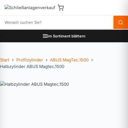
Produkte durchsuchen
Im Sortiment blättern
Start
Profilzylinder
ABUS MagTec.1500
Halbzylinder ABUS Magtec.1500