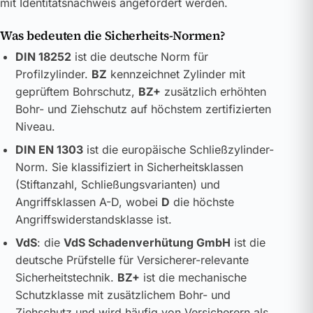
mit Identitätsnachweis angefordert werden.
Was bedeuten die Sicherheits-Normen?
DIN 18252
ist die deutsche Norm für
Profilzylinder.
BZ
kennzeichnet Zylinder mit
geprüftem Bohrschutz,
BZ+
zusätzlich erhöhten
Bohr- und Ziehschutz auf höchstem zertifizierten
Niveau.
DIN EN 1303
ist die europäische Schließzylinder-
Norm. Sie klassifiziert in Sicherheitsklassen
(Stiftanzahl, Schließungsvarianten) und
Angriffsklassen A-D, wobei
D
die höchste
Angriffswiderstandsklasse ist.
VdS
: die
VdS Schadenverhütung GmbH
ist die
deutsche Prüfstelle für Versicherer-relevante
Sicherheitstechnik.
BZ+
ist die mechanische
Schutzklasse mit zusätzlichem Bohr- und
Ziehschutz und wird häufig von Versicherern als