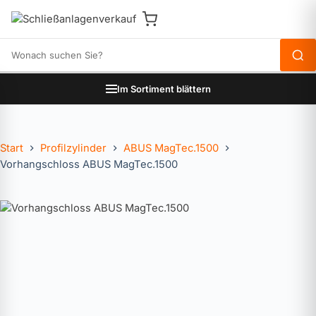
Produkte durchsuchen
Im Sortiment blättern
Start
Profilzylinder
ABUS MagTec.1500
Vorhangschloss ABUS MagTec.1500