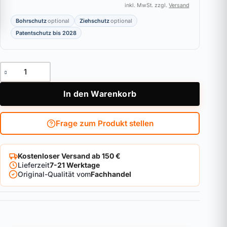
inkl. MwSt. zzgl.
Versand
Bohrschutz
optional
Ziehschutz
optional
Patentschutz bis 2028
Halbzylinder WINKHAUS keyTec AZ Menge
In den Warenkorb
Frage zum Produkt stellen
Kostenloser Versand ab 150 €
Lieferzeit
7-21 Werktage
Original-Qualität vom
Fachhandel