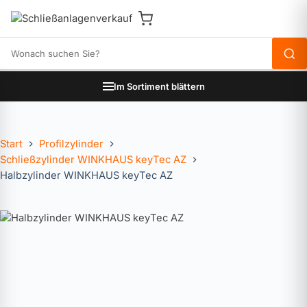
Produkte durchsuchen
Im Sortiment blättern
Start
Profilzylinder
Schließzylinder WINKHAUS keyTec AZ
Halbzylinder WINKHAUS keyTec AZ