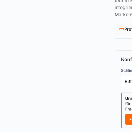
64mm B
integri
Marken
Pro
Konf
Schli
Uns
für
Fra
F