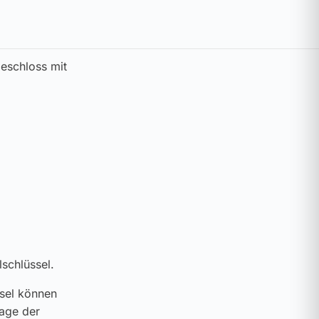
eschloss mit
lschlüssel.
ssel können
lage der