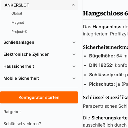
ANKERSLOT
Hangschloss 
Global
Magnet
Das
Hangschloss
d
Project-K
integriertem Profilzy
Schließanlagen
Sicherheitsmerkmal
Elektronische Zylinder
Bügelhöhe:
64 m
DIN 18252:
konfo
Haussicherheit
Schlüsselprofil:
p
Mobile Sicherheit
Pickschutz:
ja (Pa
Schlüssel-Spezifik
Konfigurator starten
Parazentrisches Schlü
Ratgeber
Die
Sicherungskarte
Schlüssel verloren?
ausschließlich durch