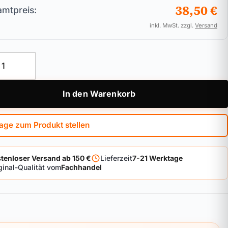
38,50 €
mtpreis:
inkl. MwSt. zzgl.
Versand
hloss 64mm Bügelhöhe WINKHAUS keyTec AZ Menge
In den Warenkorb
age zum Produkt stellen
tenloser Versand ab 150 €
Lieferzeit
7-21 Werktage
ginal-Qualität vom
Fachhandel