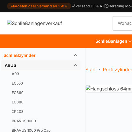
Kostenloser Versand ab 150 €
Versand DE & AT
Beratung Mo-
Produkt
Schließanlagen
Schließzylinder
ABUS
Start
Profilzylinde
A93
EC550
EC660
EC880
XP20S
BRAVUS.1000
BRAVUS.1000 Pro Cap