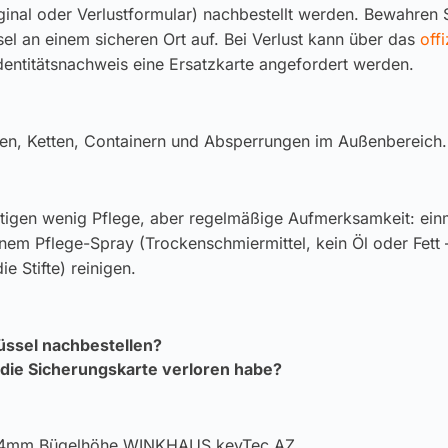
ginal oder Verlustformular) nachbestellt werden. Bewahren S
el an einem sicheren Ort auf. Bei Verlust kann über das
offi
dentitätsnachweis eine Ersatzkarte angefordert werden.
en, Ketten, Containern und Absperrungen im Außenbereich.
tigen wenig Pflege, aber regelmäßige Aufmerksamkeit: einm
inem Pflege-Spray (Trockenschmiermittel, kein Öl oder Fett 
e Stifte) reinigen.
üssel nachbestellen?
 die Sicherungskarte verloren habe?
64mm Bügelhöhe WINKHAUS keyTec AZ