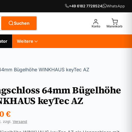
+49 6182 7728524
WhatsApp
Suchen
Konto
Warenkorb
ator
Weitere
 64mm Bügelhöhe WINKHAUS keyTec AZ
gschloss 64mm Bügelhöhe
KHAUS keyTec AZ
50
€
t. zzgl.
Versand