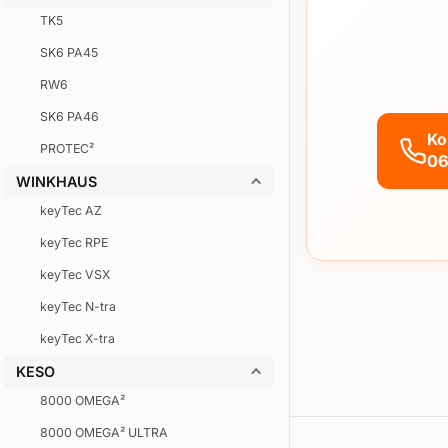
TK5
SK6 PA45
RW6
SK6 PA46
Ko
PROTEC²
06
WINKHAUS
keyTec AZ
keyTec RPE
keyTec VSX
keyTec N-tra
keyTec X-tra
KESO
8000 OMEGA²
8000 OMEGA² ULTRA