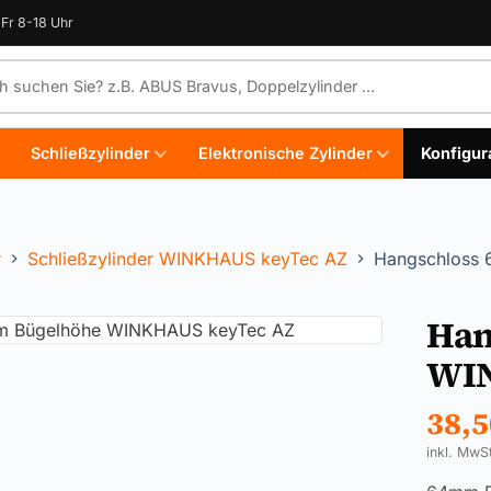
Fr 8-18 Uhr
e durchsuchen
Schließzylinder
Elektronische Zylinder
Konfigur
r
Schließzylinder WINKHAUS keyTec AZ
Hangschloss
Han
WIN
38,
inkl. MwS