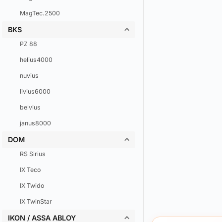
MagTec.2500
BKS
PZ 88
helius4000
nuvius
livius6000
belvius
janus8000
DOM
RS Sirius
IX Teco
IX Twido
IX TwinStar
IKON / ASSA ABLOY