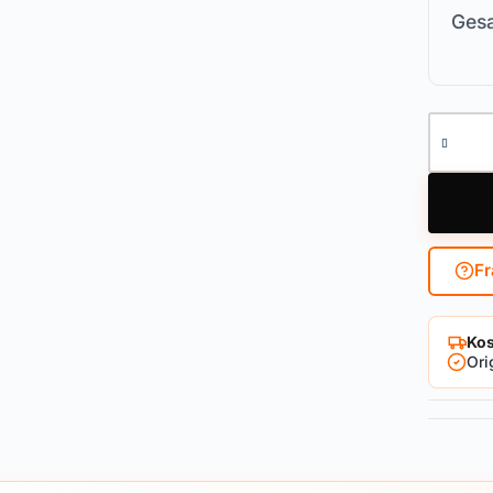
Gesa
Hangsc
Fr
Kos
Ori