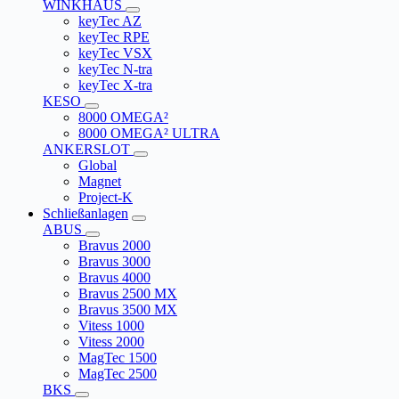
WINKHAUS
keyTec AZ
keyTec RPE
keyTec VSX
keyTec N-tra
keyTec X-tra
KESO
8000 OMEGA²
8000 OMEGA² ULTRA
ANKERSLOT
Global
Magnet
Project-K
Schließanlagen
ABUS
Bravus 2000
Bravus 3000
Bravus 4000
Bravus 2500 MX
Bravus 3500 MX
Vitess 1000
Vitess 2000
MagTec 1500
MagTec 2500
BKS