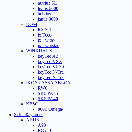
nuvius SL
livius 6000
belvius
janus 8000
DOM
RS Sirius
ix Teco
ix Twido
ix Twinstar
WINKHAUS
keyTec AZ
keyTec VSX
keyTec VSX+
keyTec N-Tra
keyTec X-Tra
IKON / ASSA ABLOY
RW6
SK6 PA45
SK6 PA46
KESO
8000 Omega²
Schließzylinder
ABUS
A93
EC550