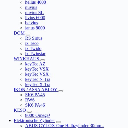
helius 4000
nuvius
nuvius SL
livius 6000
belvius
janus 8000
DOM
RS Sirius
ix Teco
ix Twido
ix Twinstar
WINKHAUS
keyTec AZ
keyTec VSX
keyTec VSX+
keyTec N-Tra
keyTec X-Tra
IKON / ASSA ABLOY
SK6 PA45
RW6
SK6 PA46
KESO
8000 Omega²
Elektronische Zylinder
ABUS CYLOX One Halbzylinder 30mm -