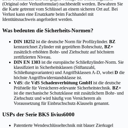
(Original oder Verlustformular) nachbestellt werden. Bewahren Sie
die Karte getrennt vom Schlüssel an einem sicheren Ort auf. Bei
Verlust kann eine Ersatzkarte beim Fachhandel mit
Identitätsnachweis angefordert werden.
Was bedeuten die Sicherheits-Normen?
DIN 18252
ist die deutsche Norm für Profilzylinder.
BZ
kennzeichnet Zylinder mit geprüftem Bohrschutz,
BZ+
zusätzlich erhöhten Bohr- und Ziehschutz auf höchstem
zertifizierten Niveau.
DIN EN 1303
ist die europäische Schließzylinder-Norm. Sie
klassifiziert in Sicherheitsklassen (Stiftanzahl,
Schließungsvarianten) und Angriffsklassen A-D, wobei
D
die
höchste Angriffswiderstandsklasse ist.
VdS
: die
VdS Schadenverhütung GmbH
ist die deutsche
Prüfstelle für Versicherer-relevante Sicherheitstechnik.
BZ+
ist die mechanische Schutzklasse mit zusätzlichem Bohr- und
Ziehschutz und wird häufig von Versicherern als
Voraussetzung für Einbruchschutz-Klauseln genannt.
USPs der Serie BKS livius6000
Patentierte Wendeschlüsseltechnik mit blauer Zierkugel