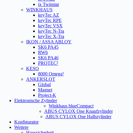
ix Twinstar
WINKHAUS
keyTec AZ
keyTec RPE
keyTec VSX
keyTec N-Tra
keyTec X-Tra
IKON / ASSA ABLOY
SK6 PA45
RW6
SK6 PA46
PROTEC²
KESO
8000 Omega²
ANKERSLOT
Global
Magnet
Project-K
Elektronische Zylinder
Winkhaus blueCompact
ABUS CYLOX One Knaufzylinder
ABUS CYLOX One Halbzylinder
Konfigurator
Weitere
Haussicherheit