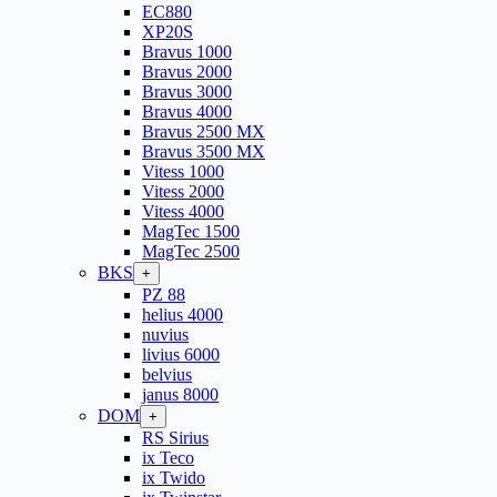
EC880
XP20S
Bravus 1000
Bravus 2000
Bravus 3000
Bravus 4000
Bravus 2500 MX
Bravus 3500 MX
Vitess 1000
Vitess 2000
Vitess 4000
MagTec 1500
MagTec 2500
BKS
+
PZ 88
helius 4000
nuvius
livius 6000
belvius
janus 8000
DOM
+
RS Sirius
ix Teco
ix Twido