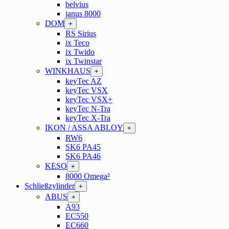
belvius
janus 8000
DOM
+
RS Sirius
ix Teco
ix Twido
ix Twinstar
WINKHAUS
+
keyTec AZ
keyTec VSX
keyTec VSX+
keyTec N-Tra
keyTec X-Tra
IKON / ASSA ABLOY
+
RW6
SK6 PA45
SK6 PA46
KESO
+
8000 Omega²
Schließzylinder
+
ABUS
+
A93
EC550
EC660