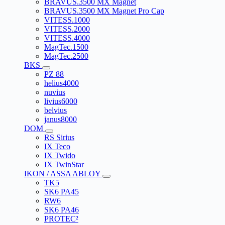
BRAVUS.3500 MX Magnet
BRAVUS.3500 MX Magnet Pro Cap
VITESS.1000
VITESS.2000
VITESS.4000
MagTec.1500
MagTec.2500
BKS
PZ 88
helius4000
nuvius
livius6000
belvius
janus8000
DOM
RS Sirius
IX Teco
IX Twido
IX TwinStar
IKON / ASSA ABLOY
TK5
SK6 PA45
RW6
SK6 PA46
PROTEC²