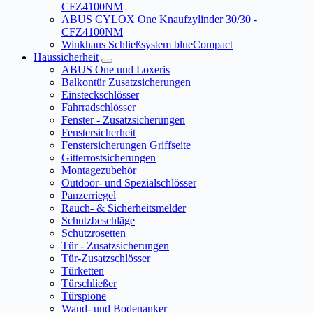
CFZ4100NM
ABUS CYLOX One Knaufzylinder 30/30 -
CFZ4100NM
Winkhaus Schließsystem blueCompact
Haussicherheit
ABUS One und Loxeris
Balkontür Zusatzsicherungen
Einsteckschlösser
Fahrradschlösser
Fenster - Zusatzsicherungen
Fenstersicherheit
Fenstersicherungen Griffseite
Gitterrostsicherungen
Montagezubehör
Outdoor- und Spezialschlösser
Panzerriegel
Rauch- & Sicherheitsmelder
Schutzbeschläge
Schutzrosetten
Tür - Zusatzsicherungen
Tür-Zusatzschlösser
Türketten
Türschließer
Türspione
Wand- und Bodenanker