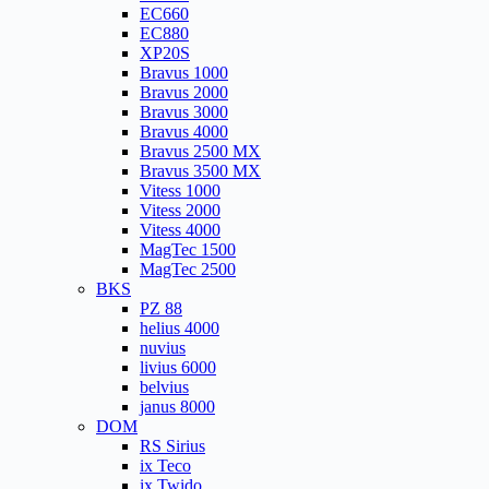
EC660
EC880
XP20S
Bravus 1000
Bravus 2000
Bravus 3000
Bravus 4000
Bravus 2500 MX
Bravus 3500 MX
Vitess 1000
Vitess 2000
Vitess 4000
MagTec 1500
MagTec 2500
BKS
PZ 88
helius 4000
nuvius
livius 6000
belvius
janus 8000
DOM
RS Sirius
ix Teco
ix Twido