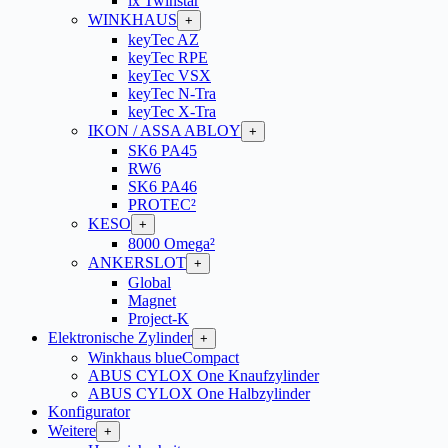
ix Twinstar
WINKHAUS
+
keyTec AZ
keyTec RPE
keyTec VSX
keyTec N-Tra
keyTec X-Tra
IKON / ASSA ABLOY
+
SK6 PA45
RW6
SK6 PA46
PROTEC²
KESO
+
8000 Omega²
ANKERSLOT
+
Global
Magnet
Project-K
Elektronische Zylinder
+
Winkhaus blueCompact
ABUS CYLOX One Knaufzylinder
ABUS CYLOX One Halbzylinder
Konfigurator
Weitere
+