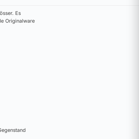
össer. Es
de Originalware
 Gegenstand