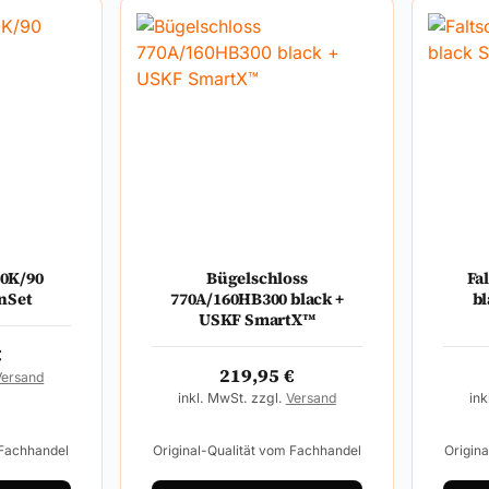
00K/90
Bügelschloss
Fa
nSet
770A/160HB300 black +
b
USKF SmartX™
€
219,95
€
Versand
inkl. MwSt. zzgl.
Versand
ink
 Fachhandel
Original-Qualität vom Fachhandel
Origin