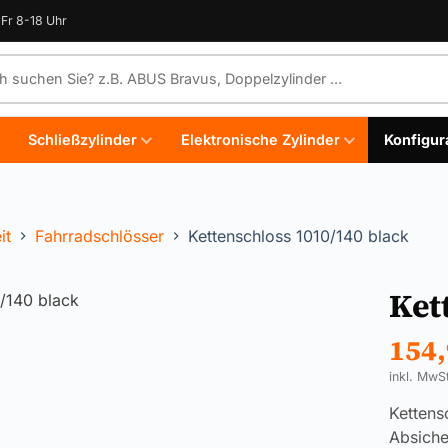
Fr 8-18 Uhr
e durchsuchen
Schließzylinder
Elektronische Zylinder
Konfigur
it
Fahrradschlösser
Kettenschloss 1010/140 black
Ket
154
inkl. MwS
Kettens
Absiche