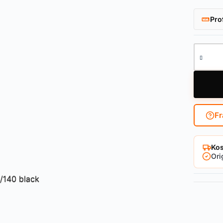
Pro
Kettens
Fr
Kos
Ori