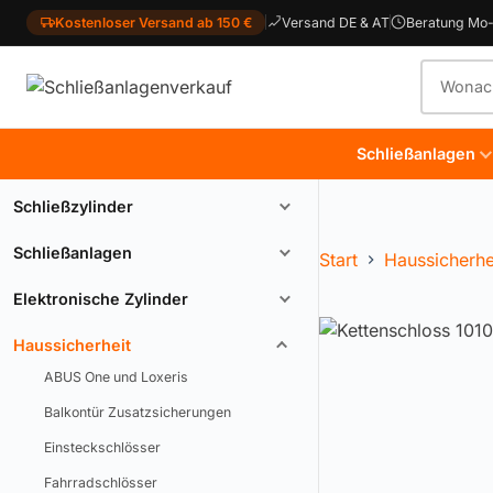
Kostenloser Versand ab 150 €
Versand DE & AT
Beratung Mo-
Produkt
Schließanlagen
Schließzylinder
Schließanlagen
Start
Haussicherhe
Elektronische Zylinder
Haussicherheit
ABUS One und Loxeris
Balkontür Zusatzsicherungen
Einsteckschlösser
Fahrradschlösser