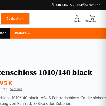
+49 6182 7728524
WhatsApp
Suchen
Konto
Warenkorb
ator
Weitere
tenschloss 1010/140 black
,95
€
t. zzgl.
Versand
chloss 1010/140 black: ABUS Fahrradschloss für die sichere
rung von Fahrrad, E-Bike oder Zubehör.