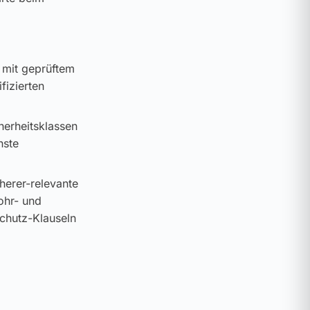
 mit geprüftem
fizierten
cherheitsklassen
hste
cherer-relevante
ohr- und
schutz-Klauseln