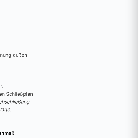
enung außen –
r:
ren Schließplan
chschließung
lage
.
nenmaß