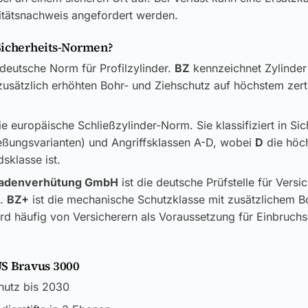
itätsnachweis angefordert werden.
Sicherheits-Normen?
 deutsche Norm für Profilzylinder.
BZ
kennzeichnet Zylinder
usätzlich erhöhten Bohr- und Ziehschutz auf höchstem zerti
ie europäische Schließzylinder-Norm. Sie klassifiziert in Si
ließungsvarianten) und Angriffsklassen A-D, wobei
D
die höc
sklasse ist.
adenverhütung GmbH
ist die deutsche Prüfstelle für Versi
k.
BZ+
ist die mechanische Schutzklasse mit zusätzlichem B
rd häufig von Versicherern als Voraussetzung für Einbruch
US Bravus 3000
chutz bis 2030