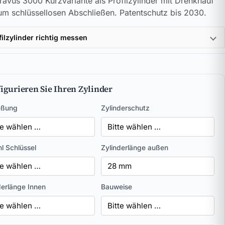
avus 3000 Kurzvariante als Profilzylinder mit Drehknauf
um schlüssellosen Abschließen. Patentschutz bis 2030.
filzylinder richtig messen
igurieren Sie Ihren Zylinder
eßung
Zylinderschutz
l Schlüssel
Zylinderlänge außen
derlänge Innen
Bauweise