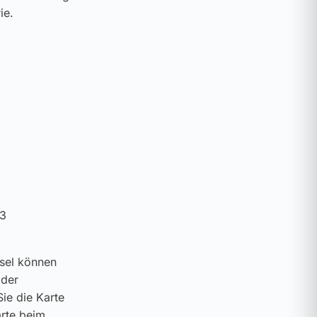
ie.
 3
ssel können
 der
ie die Karte
arte beim