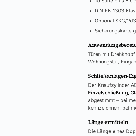
10 Stifte plus 6 C
DIN EN 1303 Klass
Optional SKG/VdS-
Sicherungskarte 
Anwendungsbereic
Türen mit Drehknopf 
Wohnungstür, Eingang
Schließanlagen-Ei
Der Knaufzylinder AB
Einzelschließung, G
abgestimmt – bei meh
kennzeichnen, bei me
Länge ermitteln
Die Länge eines Dop