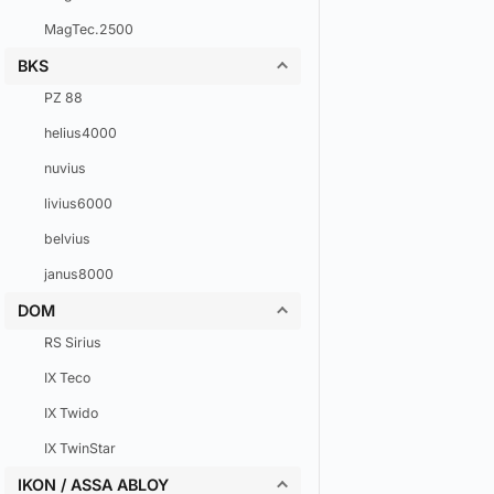
MagTec.2500
BKS
PZ 88
helius4000
nuvius
livius6000
belvius
janus8000
DOM
RS Sirius
IX Teco
IX Twido
IX TwinStar
IKON / ASSA ABLOY