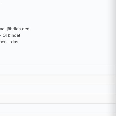
e
al jährlich den
– Öl bindet
ehen – das