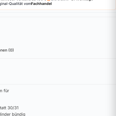
ginal-Qualität vom
Fachhandel
nen (0)
m für
tatt 30/31
linder bündig