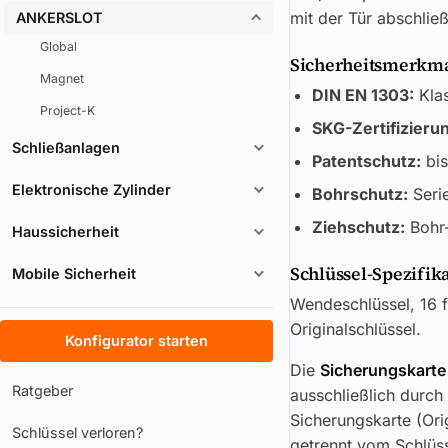
mit der Tür abschlie
ANKERSLOT
Global
Sicherheitsmerkmal
Magnet
DIN EN 1303:
Klas
Project-K
SKG-Zertifizieru
Schließanlagen
Patentschutz:
bis
Elektronische Zylinder
Bohrschutz:
Seri
Ziehschutz:
Bohr-
Haussicherheit
Schlüssel-Spezifik
Mobile Sicherheit
Wendeschlüssel, 16 f
Originalschlüssel.
Konfigurator starten
Die
Sicherungskarte
Ratgeber
ausschließlich durch
Sicherungskarte (Ori
Schlüssel verloren?
getrennt vom Schlüss