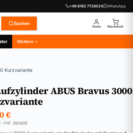
+49 6182 7728524
WhatsApp
Suchen
Konto
Warenkorb
ator
Weitere
0 Kurzvariante
ufzylinder ABUS Bravus 3000
zvariante
90
€
t. zzgl.
Versand