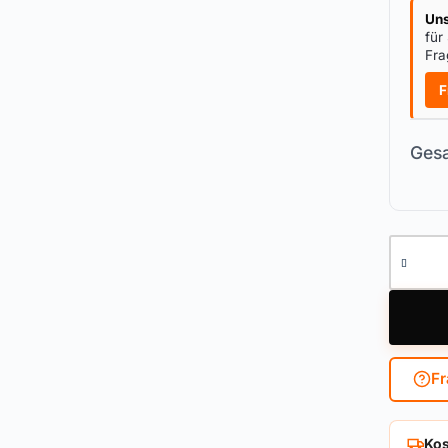
Uns
für
Fra
F
Gesa
Knaufzy
Fr
Kos