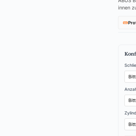
ABUS Br
innen z
Pro
Konf
Schli
Anzah
Zylin