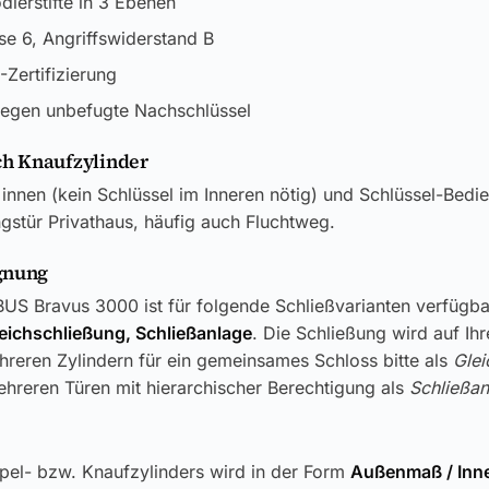
odierstifte in 3 Ebenen
e 6, Angriffswiderstand B
Zertifizierung
gegen unbefugte Nachschlüssel
h Knaufzylinder
innen (kein Schlüssel im Inneren nötig) und Schlüssel-Bedi
stür Privathaus, häufig auch Fluchtweg.
gnung
US Bravus 3000 ist für folgende Schließvarianten verfügba
leichschließung, Schließanlage
. Die Schließung wird auf Ih
reren Zylindern für ein gemeinsames Schloss bitte als
Glei
hreren Türen mit hierarchischer Berechtigung als
Schließan
pel- bzw. Knaufzylinders wird in der Form
Außenmaß / In