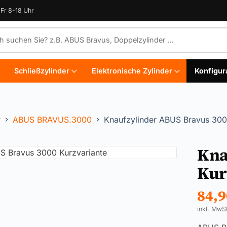
Fr 8-18 Uhr
e durchsuchen
Schließzylinder
Elektronische Zylinder
Konfigur
r
ABUS BRAVUS.3000
Knaufzylinder ABUS Bravus 300
Kna
Kur
84,
inkl. MwS