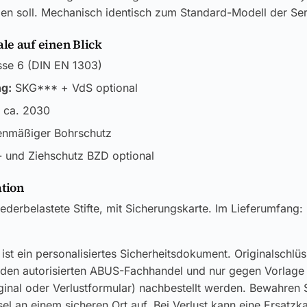
ßen soll. Mechanisch identisch zum Standard-Modell der Ser
e auf einen Blick
se 6 (DIN EN 1303)
ng:
SKG*** + VdS optional
 ca. 2030
enmäßiger Bohrschutz
 und Ziehschutz BZD optional
ation
ederbelastete Stifte, mit Sicherungskarte. Im Lieferumfang:
ist ein personalisiertes Sicherheitsdokument. Originalschlü
 den autorisierten ABUS-Fachhandel und nur gegen Vorlage
ginal oder Verlustformular) nachbestellt werden. Bewahren S
el an einem sicheren Ort auf. Bei Verlust kann eine Ersatzk