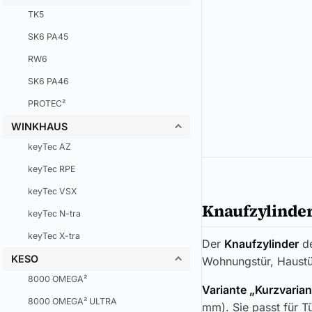
TK5
SK6 PA45
RW6
SK6 PA46
PROTEC²
WINKHAUS
keyTec AZ
keyTec RPE
keyTec VSX
Knaufzylinder
keyTec N-tra
keyTec X-tra
Der
Knaufzylinder
d
KESO
Wohnungstür, Haustü
8000 OMEGA²
Variante „Kurzvarian
8000 OMEGA² ULTRA
mm). Sie passt für T