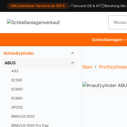
Kostenloser Versand ab 150 €
Versand DE & AT
Beratung Mo-
Produkt
Schließanlagen
Schließzylinder
ABUS
Start
Profilzylinde
A93
EC550
EC660
EC880
XP20S
BRAVUS.1000
BRAVUS.1000 Pro Cap