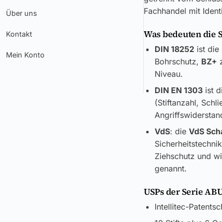
Fachhandel mit Ident
Über uns
Was bedeuten die 
Kontakt
DIN 18252
ist die
Mein Konto
Bohrschutz,
BZ+
z
Niveau.
DIN EN 1303
ist d
(Stiftanzahl, Sch
Angriffswiderstand
VdS
: die
VdS Sch
Sicherheitstechni
Ziehschutz und wi
genannt.
USPs der Serie AB
Intellitec-Patents