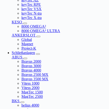
keyTec AZ
keyTec RPE
keyTec VSX
keyTec N-tra
keyTec X-tra
KESO
8000 OMEGA²
8000 OMEGA² ULTRA
ANKERSLOT
Global
Magnet
Project-K
Schließanlagen
ABUS
Bravus 2000
Bravus 3000
Bravus 4000
Bravus 2500 MX
Bravus 3500 MX
Vitess 1000
Vitess 2000
MagTec 1500
MagTec 2500
BKS
helius 4000