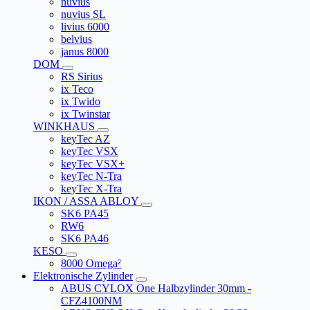
nuvius
nuvius SL
livius 6000
belvius
janus 8000
DOM
RS Sirius
ix Teco
ix Twido
ix Twinstar
WINKHAUS
keyTec AZ
keyTec VSX
keyTec VSX+
keyTec N-Tra
keyTec X-Tra
IKON / ASSA ABLOY
SK6 PA45
RW6
SK6 PA46
KESO
8000 Omega²
Elektronische Zylinder
ABUS CYLOX One Halbzylinder 30mm -
CFZ4100NM