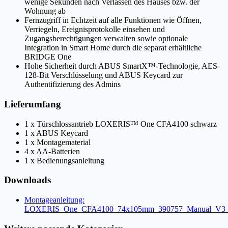
wenige Sekunden nach Verlassen des Hauses bzw. der
Wohnung ab
Fernzugriff in Echtzeit auf alle Funktionen wie Öffnen,
Verriegeln, Ereignisprotokolle einsehen und
Zugangsberechtigungen verwalten sowie optionale
Integration in Smart Home durch die separat erhältliche
BRIDGE One
Hohe Sicherheit durch ABUS SmartX™-Technologie, AES-
128-Bit Verschlüsselung und ABUS Keycard zur
Authentifizierung des Admins
Lieferumfang
1 x Türschlossantrieb LOXERIS™ One CFA4100 schwarz
1 x ABUS Keycard
1 x Montagematerial
4 x AA-Batterien
1 x Bedienungsanleitung
Downloads
Montageanleitung:
LOXERIS_One_CFA4100_74x105mm_390757_Manual_V3_