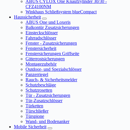
ABUS CYLOX One Knaufzylinder 30/30 -
CFZ4100NM
Winkhaus Schließsystem blueCompact
Haussicherheit
ABUS One und Loxeris
Balkontür Zusatzsicherungen
Einsteckschlösser
Fahrradschlösser
Fenster - Zusatzsicherungen
Fenstersicherheit
Fenstersicherungen Griffseite
Gitterrostsicherungen
Montagezubehör
Outdoor- und Spezialschlösser
Panzerriegel
Rauch- & Sicherheitsmelder
Schutzbeschläge
Schutzrosetten
Tür - Zusatzsicherungen
Tür-Zusatzschlösser
Türketten
Türschließer
Türspione
Wand- und Bodenanker
Mobile Sicherheit