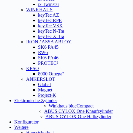
ix Twinstar
WINKHAUS
keyTec AZ
keyTec RPE
keyTec VSX
keyTec N-Tra
keyTec X-Tra
IKON / ASSA ABLOY
SK6 PA45
RW6
SK6 PA46
PROTEC²
KESO
8000 Omega²
ANKERSLOT
Global
Magnet
Project-K
Elektronische Zylinder
Winkhaus blueCompact
ABUS CYLOX One Knaufzylinder
ABUS CYLOX One Halbzylinder
Konfigurator
Weitere
Haussicherheit