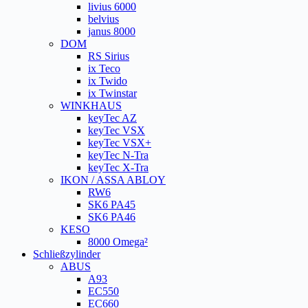
livius 6000
belvius
janus 8000
DOM
RS Sirius
ix Teco
ix Twido
ix Twinstar
WINKHAUS
keyTec AZ
keyTec VSX
keyTec VSX+
keyTec N-Tra
keyTec X-Tra
IKON / ASSA ABLOY
RW6
SK6 PA45
SK6 PA46
KESO
8000 Omega²
Schließzylinder
ABUS
A93
EC550
EC660