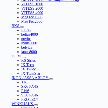
VITESS.1000
VITESS.2000
VITESS.4000
MagTec.1500
MagTec.2500
BKS
PZ 88
helius4000
nuvius
livius6000
belvius
janus8000
DOM
RS Sirius
IX Teco
IX Twido
IX TwinStar
IKON / ASSA ABLOY
TK5
SK6 PA45
RW6
SK6 PA46
PROTEC²
WINKHAUS