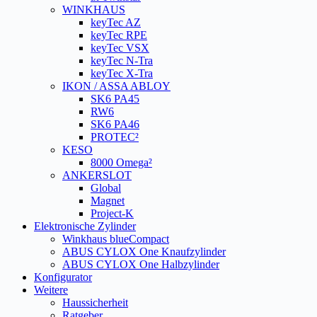
WINKHAUS
keyTec AZ
keyTec RPE
keyTec VSX
keyTec N-Tra
keyTec X-Tra
IKON / ASSA ABLOY
SK6 PA45
RW6
SK6 PA46
PROTEC²
KESO
8000 Omega²
ANKERSLOT
Global
Magnet
Project-K
Elektronische Zylinder
Winkhaus blueCompact
ABUS CYLOX One Knaufzylinder
ABUS CYLOX One Halbzylinder
Konfigurator
Weitere
Haussicherheit
Ratgeber