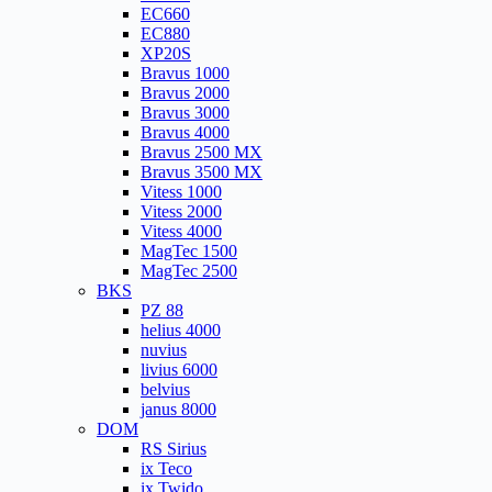
EC660
EC880
XP20S
Bravus 1000
Bravus 2000
Bravus 3000
Bravus 4000
Bravus 2500 MX
Bravus 3500 MX
Vitess 1000
Vitess 2000
Vitess 4000
MagTec 1500
MagTec 2500
BKS
PZ 88
helius 4000
nuvius
livius 6000
belvius
janus 8000
DOM
RS Sirius
ix Teco
ix Twido