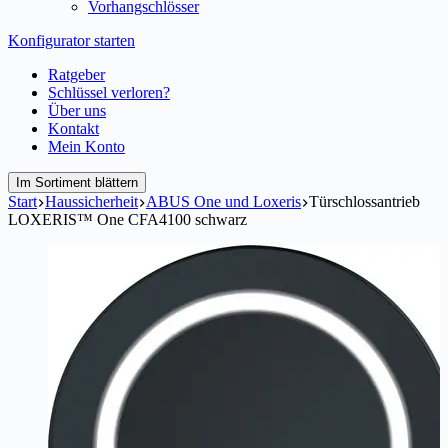
Vorhangschlösser
Konfigurator starten
Ratgeber
Schlüssel verloren?
Über uns
Kontakt
Mein Konto
Im Sortiment blättern
Start
Haussicherheit
ABUS One und Loxeris
Türschlossantrieb
LOXERIS™ One CFA4100 schwarz