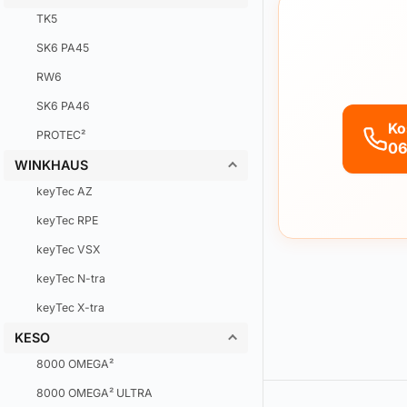
TK5
SK6 PA45
RW6
SK6 PA46
Ko
PROTEC²
06
WINKHAUS
keyTec AZ
keyTec RPE
keyTec VSX
keyTec N-tra
keyTec X-tra
KESO
8000 OMEGA²
8000 OMEGA² ULTRA