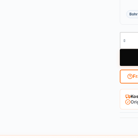
Bohr
Vorhang
Fr
Kos
Ori