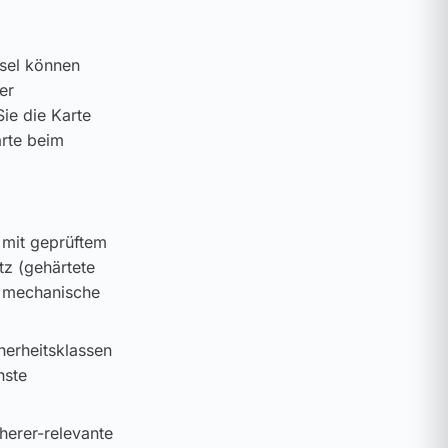
ssel können
er
ie die Karte
arte beim
 mit geprüftem
tz (gehärtete
e mechanische
cherheitsklassen
hste
cherer-relevante