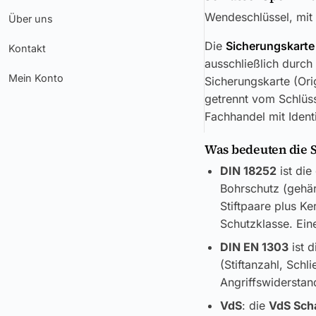
Wendeschlüssel, mit 
Über uns
Die
Sicherungskarte
Kontakt
ausschließlich durch
Mein Konto
Sicherungskarte (Ori
getrennt vom Schlüss
Fachhandel mit Ident
Was bedeuten die 
DIN 18252
ist die
Bohrschutz (gehär
Stiftpaare plus K
Schutzklasse. Eine
DIN EN 1303
ist d
(Stiftanzahl, Sch
Angriffswiderstand
VdS
: die
VdS Sch