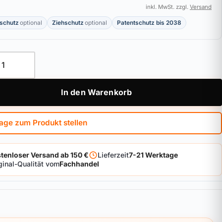
inkl. MwSt. zzgl.
Versand
schutz
optional
Ziehschutz
optional
Patentschutz bis 2038
schloss BKS nuvius Menge
In den Warenkorb
age zum Produkt stellen
tenloser Versand ab 150 €
Lieferzeit
7-21 Werktage
ginal-Qualität vom
Fachhandel