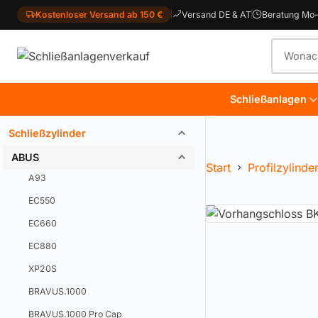
Kostenloser Versand ab 150 €
Versand DE & AT
Beratung Mo-
Produkt
Schließanlagen
Schließzylinder
ABUS
Start
Profilzylinde
A93
EC550
EC660
EC880
XP20S
BRAVUS.1000
BRAVUS.1000 Pro Cap