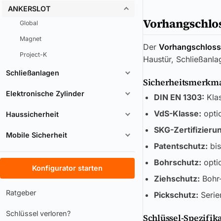
ANKERSLOT
Vorhangschlo
Global
Magnet
Der
Vorhangschloss
Project-K
Haustür, Schließanl
Schließanlagen
Sicherheitsmerkmal
Elektronische Zylinder
DIN EN 1303:
Kla
VdS-Klasse:
optio
Haussicherheit
SKG-Zertifizieru
Mobile Sicherheit
Patentschutz:
bis
Bohrschutz:
optio
Konfigurator starten
Ziehschutz:
Bohr-
Ratgeber
Pickschutz:
Serie
Schlüssel verloren?
Schlüssel-Spezifik