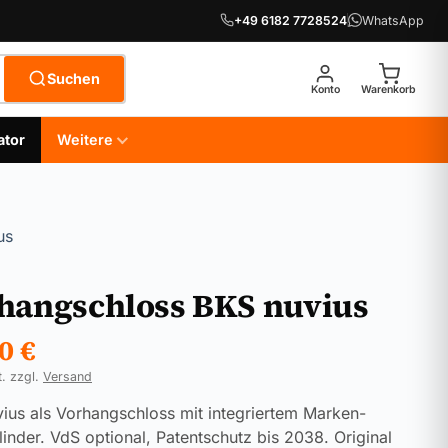
+49 6182 7728524
WhatsApp
Suchen
Konto
Warenkorb
ator
Weitere
us
hangschloss BKS nuvius
90
€
t. zzgl.
Versand
ius als Vorhangschloss mit integriertem Marken-
ylinder. VdS optional, Patentschutz bis 2038. Original