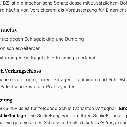
k.
BZ
ist die mechanische Schutzklasse mit zusätzlichem Bo
rd häufig von Versicherern als Voraussetzung für Einbruch
 nuvius
hutz gegen Schlagpicking und Bumping
ronisch erweiterbar
it oranger Zierkugel als Erkennungsmerkmal
h Vorhangschloss
chern von Toren, Türen, Garagen, Containern und Schließb
Patentschutz wie der Profilzylinder.
gnung
KS nuvius ist für folgende Schließvarianten verfügbar:
Ein
chließanlage
. Die Schließung wird auf Ihren Schließplan ab
ür ein gemeinsames Schloss bitte als
Gleichschließung
kenn