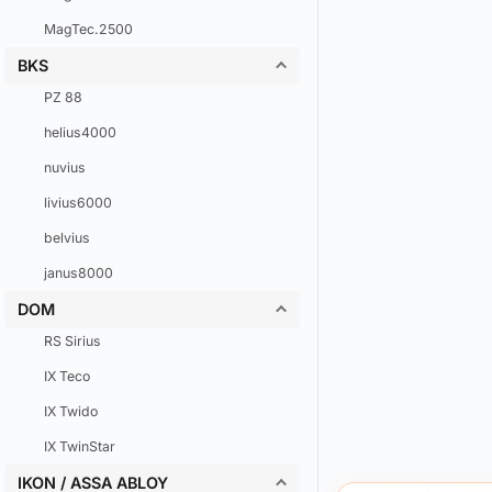
MagTec.2500
BKS
PZ 88
helius4000
nuvius
livius6000
belvius
janus8000
DOM
RS Sirius
IX Teco
IX Twido
IX TwinStar
IKON / ASSA ABLOY