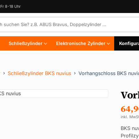
Fr 8-18 Uhr
e durchsuchen
Schließzylinder
Elektronische Zylinder
Konfigur
r
Schließzylinder BKS nuvius
Vorhangschloss BKS nuvi
Vor
64,
inkl. MwS
BKS nuv
Profilz