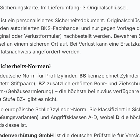
Sicherungskarte. Im Lieferumfang: 3 Originalschlüssel.
ist ein personalisiertes Sicherheitsdokument. Originalschlü
 den autorisierten BKS-Fachhandel und nur gegen Vorlage d
ginal oder Verlustformular) nachbestellt werden. Bewahren S
el an einem sicheren Ort auf. Bei Verlust kann eine Ersatzk
itätsnachweis angefordert werden.
Sicherheits-Normen?
 deutsche Norm für Profilzylinder.
BS
kennzeichnet Zylinder
tete Stiftpaare),
BZ
zusätzlich erhöhten Bohr- und Ziehschu
ern-/Gehäusearmierung) – die höchste bei nuvius verfügbar
 Stufe BZ+ gibt es nicht.
ie europäische Schließzylinder-Norm. Sie klassifiziert in Si
ließungsvarianten) und Angriffsklassen A-D, wobei
D
die höc
sklasse ist.
adenverhütung GmbH
ist die deutsche Prüfstelle für Versi