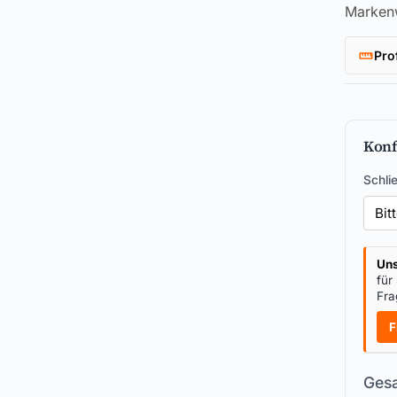
Marken
Pro
Konf
Schli
Uns
für
Fra
F
Gesa