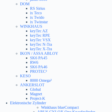
DOM
RS Sirius
ix Teco
ix Twido
ix Twinstar
WINKHAUS
keyTec AZ
keyTec RPE
keyTec VSX
keyTec N-Tra
keyTec X-Tra
IKON / ASSA ABLOY
SK6 PA45
RW6
SK6 PA46
PROTEC²
KESO
8000 Omega²
ANKERSLOT
Global
Magnet
Project-K
Elektronische Zylinder
Winkhaus blueCompact
ABUS CYLOX One Knaufzylinder