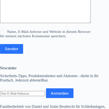
Name, E-Mail-Adresse und Website in diesem Browser
für meinen nächsten Kommentar speichern.
Senden
Newsletter
Sicherheits-Tipps, Produktneuheiten und Aktionen - direkt in Ihr
Postfach. Jederzeit abbestellbar.
E-
Anmelden
Mail-
Adresse
Brodrecht Schliessanlagenverkauf.de GbR
Familienbetrieb von Daniel und Justin Brodrecht für Schließanlagen,