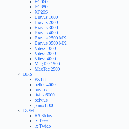
EC660
EC880
XP20S
Bravus 1000
Bravus 2000
Bravus 3000
Bravus 4000
Bravus 2500 MX
Bravus 3500 MX
Vitess 1000
Vitess 2000
Vitess 4000
MagTec 1500
MagTec 2500
BKS
PZ 88
helius 4000
nuvius
livius 6000
belvius
janus 8000
DOM
RS Sirius
ix Teco
ix Twido