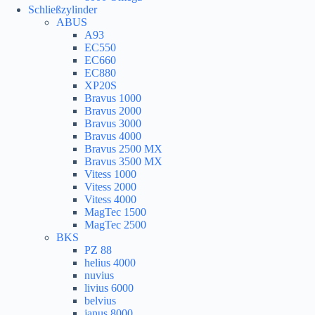
Schließzylinder
ABUS
A93
EC550
EC660
EC880
XP20S
Bravus 1000
Bravus 2000
Bravus 3000
Bravus 4000
Bravus 2500 MX
Bravus 3500 MX
Vitess 1000
Vitess 2000
Vitess 4000
MagTec 1500
MagTec 2500
BKS
PZ 88
helius 4000
nuvius
livius 6000
belvius
janus 8000