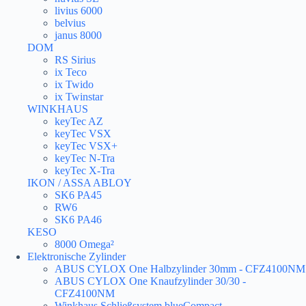
livius 6000
belvius
janus 8000
DOM
RS Sirius
ix Teco
ix Twido
ix Twinstar
WINKHAUS
keyTec AZ
keyTec VSX
keyTec VSX+
keyTec N-Tra
keyTec X-Tra
IKON / ASSA ABLOY
SK6 PA45
RW6
SK6 PA46
KESO
8000 Omega²
Elektronische Zylinder
ABUS CYLOX One Halbzylinder 30mm - CFZ4100NM
ABUS CYLOX One Knaufzylinder 30/30 -
CFZ4100NM
Winkhaus Schließsystem blueCompact