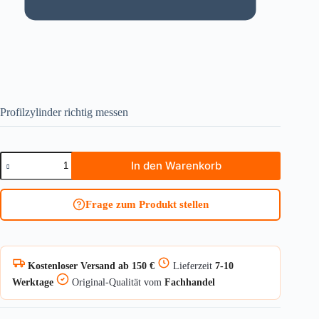
Profilzylinder richtig messen
Zahlenschloss
In den Warenkorb
165/40
Lock-
Tag
Frage zum Produkt stellen
2er-
Set
Menge
Kostenloser Versand ab 150 €
Lieferzeit
7-10
Werktage
Original-Qualität vom
Fachhandel