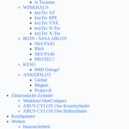
ix Twinstar
WINKHAUS
keyTec AZ
keyTec RPE
keyTec VSX
keyTec N-Tra
keyTec X-Tra
IKON / ASSA ABLOY
SK6 PA45
RW6
SK6 PA46
PROTEC²
KESO
8000 Omega²
ANKERSLOT
Global
Magnet
Project-K
Elektronische Zylinder
Winkhaus blueCompact
ABUS CYLOX One Knaufzylinder
ABUS CYLOX One Halbzylinder
Konfigurator
Weitere
Haussicherheit