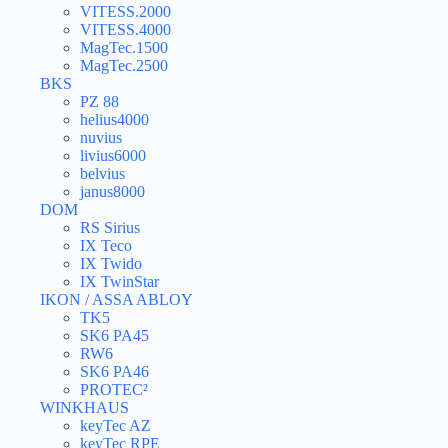
VITESS.2000
VITESS.4000
MagTec.1500
MagTec.2500
BKS
PZ 88
helius4000
nuvius
livius6000
belvius
janus8000
DOM
RS Sirius
IX Teco
IX Twido
IX TwinStar
IKON / ASSA ABLOY
TK5
SK6 PA45
RW6
SK6 PA46
PROTEC²
WINKHAUS
keyTec AZ
keyTec RPE