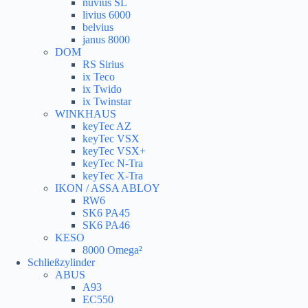
nuvius SL
livius 6000
belvius
janus 8000
DOM
RS Sirius
ix Teco
ix Twido
ix Twinstar
WINKHAUS
keyTec AZ
keyTec VSX
keyTec VSX+
keyTec N-Tra
keyTec X-Tra
IKON / ASSA ABLOY
RW6
SK6 PA45
SK6 PA46
KESO
8000 Omega²
Schließzylinder
ABUS
A93
EC550