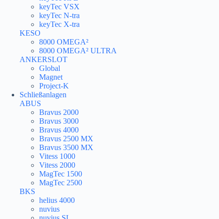
keyTec VSX
keyTec N-tra
keyTec X-tra
KESO
8000 OMEGA²
8000 OMEGA² ULTRA
ANKERSLOT
Global
Magnet
Project-K
Schließanlagen
ABUS
Bravus 2000
Bravus 3000
Bravus 4000
Bravus 2500 MX
Bravus 3500 MX
Vitess 1000
Vitess 2000
MagTec 1500
MagTec 2500
BKS
helius 4000
nuvius
nuvius SL