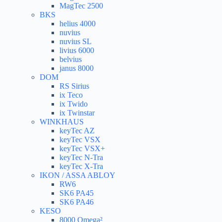
MagTec 2500
BKS
helius 4000
nuvius
nuvius SL
livius 6000
belvius
janus 8000
DOM
RS Sirius
ix Teco
ix Twido
ix Twinstar
WINKHAUS
keyTec AZ
keyTec VSX
keyTec VSX+
keyTec N-Tra
keyTec X-Tra
IKON / ASSA ABLOY
RW6
SK6 PA45
SK6 PA46
KESO
8000 Omega²