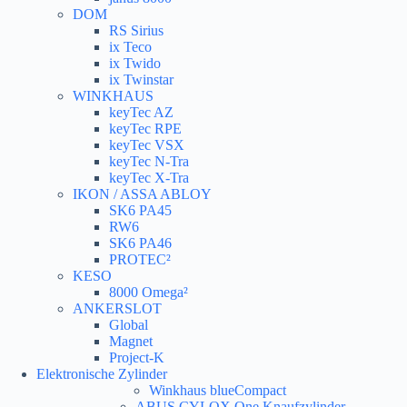
DOM
RS Sirius
ix Teco
ix Twido
ix Twinstar
WINKHAUS
keyTec AZ
keyTec RPE
keyTec VSX
keyTec N-Tra
keyTec X-Tra
IKON / ASSA ABLOY
SK6 PA45
RW6
SK6 PA46
PROTEC²
KESO
8000 Omega²
ANKERSLOT
Global
Magnet
Project-K
Elektronische Zylinder
Winkhaus blueCompact
ABUS CYLOX One Knaufzylinder