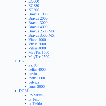
EC660
EC880
XP20S
Bravus 1000
Bravus 2000
Bravus 3000
Bravus 4000
Bravus 2500 MX
Bravus 3500 MX
Vitess 1000
Vitess 2000
Vitess 4000
MagTec 1500
MagTec 2500
BKS
PZ 88
helius 4000
nuvius
livius 6000
belvius
janus 8000
DOM
RS Sirius
ix Teco
ix Twido