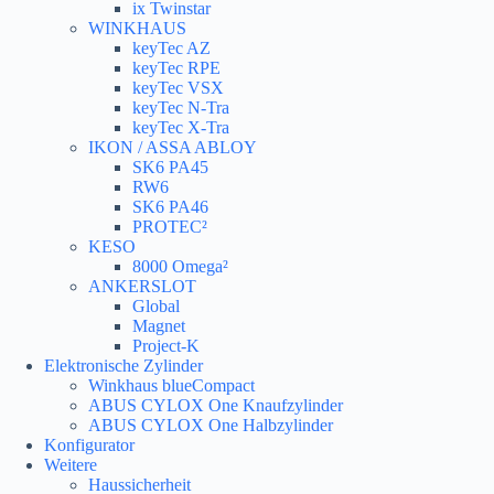
ix Twinstar
WINKHAUS
keyTec AZ
keyTec RPE
keyTec VSX
keyTec N-Tra
keyTec X-Tra
IKON / ASSA ABLOY
SK6 PA45
RW6
SK6 PA46
PROTEC²
KESO
8000 Omega²
ANKERSLOT
Global
Magnet
Project-K
Elektronische Zylinder
Winkhaus blueCompact
ABUS CYLOX One Knaufzylinder
ABUS CYLOX One Halbzylinder
Konfigurator
Weitere
Haussicherheit