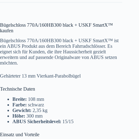
Bügelschloss 770A/160HB300 black + USKF SmartX™
kaufen
Bügelschloss 770A/160HB300 black + USKF SmartX™ ist
ein ABUS Produkt aus dem Bereich Fahrradschlösser. Es
eignet sich für Kunden, die ihre Haussicherheit gezielt
erweitern und auf passende Originalware von ABUS setzen
möchten.
Gehärteter 13 mm Vierkant-Parabolbügel
Technische Daten
Breite:
108 mm
Farbe:
schwarz
Gewicht:
2,35 kg
Höhe:
300 mm
ABUS Sicherheitslevel:
15/15
Einsatz und Vorteile