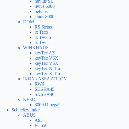
nuvius SL
livius 6000
belvius
janus 8000
DOM
RS Sirius
ix Teco
ix Twido
ix Twinstar
WINKHAUS
keyTec AZ
keyTec VSX
keyTec VSX+
keyTec N-Tra
keyTec X-Tra
IKON / ASSA ABLOY
RW6
SK6 PA45
SK6 PA46
KESO
8000 Omega²
Schließzylinder
ABUS
A93
EC550