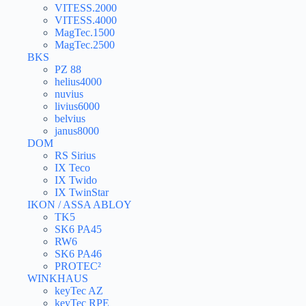
VITESS.2000
VITESS.4000
MagTec.1500
MagTec.2500
BKS
PZ 88
helius4000
nuvius
livius6000
belvius
janus8000
DOM
RS Sirius
IX Teco
IX Twido
IX TwinStar
IKON / ASSA ABLOY
TK5
SK6 PA45
RW6
SK6 PA46
PROTEC²
WINKHAUS
keyTec AZ
keyTec RPE