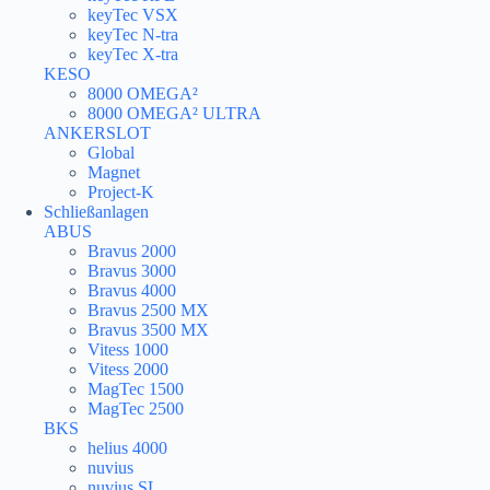
keyTec VSX
keyTec N-tra
keyTec X-tra
KESO
8000 OMEGA²
8000 OMEGA² ULTRA
ANKERSLOT
Global
Magnet
Project-K
Schließanlagen
ABUS
Bravus 2000
Bravus 3000
Bravus 4000
Bravus 2500 MX
Bravus 3500 MX
Vitess 1000
Vitess 2000
MagTec 1500
MagTec 2500
BKS
helius 4000
nuvius
nuvius SL