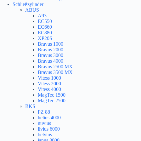
Schließzylinder
ABUS
A93
EC550
EC660
EC880
XP20S
Bravus 1000
Bravus 2000
Bravus 3000
Bravus 4000
Bravus 2500 MX
Bravus 3500 MX
Vitess 1000
Vitess 2000
Vitess 4000
MagTec 1500
MagTec 2500
BKS
PZ 88
helius 4000
nuvius
livius 6000
belvius
janus 8000