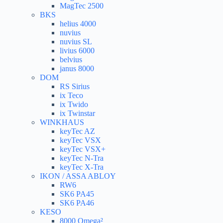
MagTec 2500
BKS
helius 4000
nuvius
nuvius SL
livius 6000
belvius
janus 8000
DOM
RS Sirius
ix Teco
ix Twido
ix Twinstar
WINKHAUS
keyTec AZ
keyTec VSX
keyTec VSX+
keyTec N-Tra
keyTec X-Tra
IKON / ASSA ABLOY
RW6
SK6 PA45
SK6 PA46
KESO
8000 Omega²