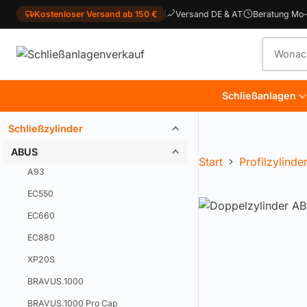
Kostenloser Versand ab 150 €
Versand DE & AT
Beratung Mo-
Produkt
Schließanlagen
Schließzylinder
ABUS
Start
Profilzylinde
A93
EC550
EC660
EC880
XP20S
BRAVUS.1000
BRAVUS.1000 Pro Cap