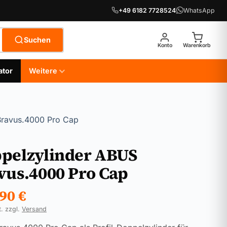
+49 6182 7728524
WhatsApp
Suchen
Konto
Warenkorb
ator
Weitere
Bravus.4000 Pro Cap
pelzylinder ABUS
vus.4000 Pro Cap
,90
€
t. zzgl.
Versand