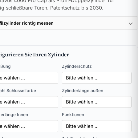
avus 4000 Pro Cap als Profil-Doppelzylinder für
tig schließbare Türen. Patentschutz bis 2030.
filzylinder richtig messen
igurieren Sie Ihren Zylinder
eßung
Zylinderschutz
hl Schlüsselfarbe
Zylinderlänge außen
derlänge Innen
Funktionen