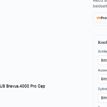
ABUS Br
beidsei
Pro
Konf
Schli
Auswa
Zylin