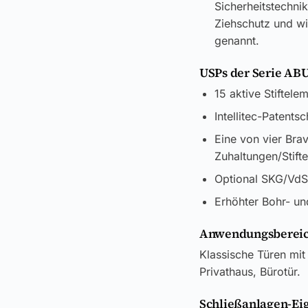
Sicherheitstechni
Ziehschutz und wi
genannt.
USPs der Serie AB
15 aktive Stiftele
Intellitec-Patents
Eine von vier Bra
Zuhaltungen/Stift
Optional SKG/VdS-
Erhöhter Bohr- un
Anwendungsbereic
Klassische Türen mit
Privathaus, Bürotür.
Schließanlagen-Ei