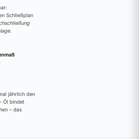
ar:
ren Schließplan
chschließung
lage
.
nenmaß
e
al jährlich den
– Öl bindet
ehen – das