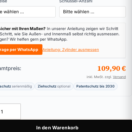
eise
Schlüssel-Anzahl
icher mit Ihren Maßen?
In unserer Anleitung zeigen wir Schritt
 Schritt, wie Sie Außen- und Innenmaß selbst richtig ausmessen.
gen? Wir helfen gern per WhatsApp.
rage per WhatsApp
Anleitung: Zylinder ausmessen
109,90 €
mtpreis:
inkl. MwSt. zzgl.
Versand
schutz
serienmäßig
Ziehschutz
optional
Patentschutz bis 2030
ylinder ABUS Bravus.4000 Pro Cap Menge
In den Warenkorb