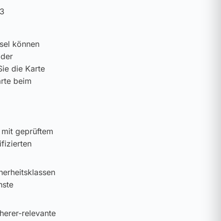
 3
ssel können
 der
ie die Karte
arte beim
 mit geprüftem
fizierten
cherheitsklassen
hste
cherer-relevante