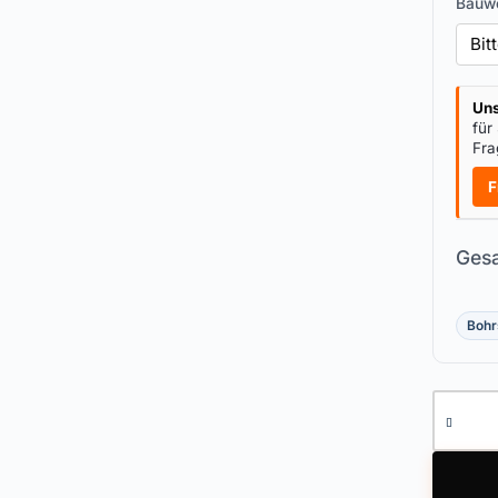
Bauw
Uns
für
Fra
F
Gesa
Bohr
Doppelz