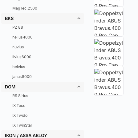
MagTec.2500
BKS
PZ 88
helius4000
nuvius
livius6000
belvius
janus8000
DOM
RS Sirius
IX Teco
IX Twido
IX TwinStar
IKON / ASSA ABLOY