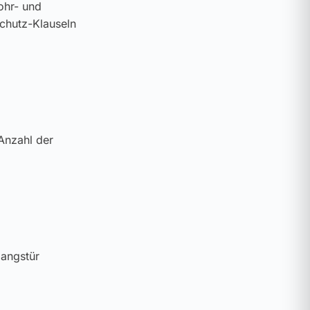
ohr- und
schutz-Klauseln
Anzahl der
gangstür