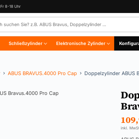
Fr 8-18 Uhr
e durchsuchen
Schließzylinder
Elektronische Zylinder
Konfigur
r
ABUS BRAVUS.4000 Pro Cap
Doppelzylinder ABUS 
Dop
Bra
109
inkl. MwS