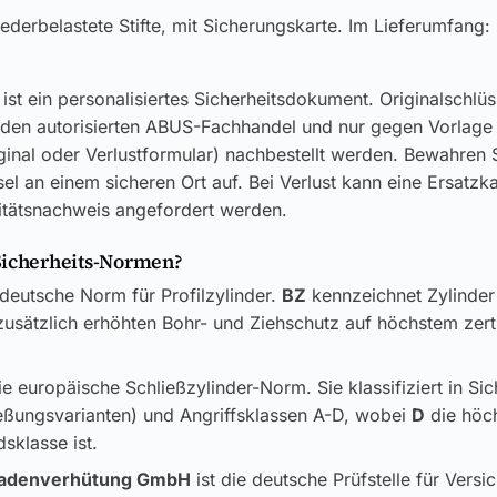
ederbelastete Stifte, mit Sicherungskarte. Im Lieferumfang:
ist ein personalisiertes Sicherheitsdokument. Originalschlü
 den autorisierten ABUS-Fachhandel und nur gegen Vorlage
ginal oder Verlustformular) nachbestellt werden. Bewahren S
el an einem sicheren Ort auf. Bei Verlust kann eine Ersatzk
itätsnachweis angefordert werden.
Sicherheits-Normen?
 deutsche Norm für Profilzylinder.
BZ
kennzeichnet Zylinder
usätzlich erhöhten Bohr- und Ziehschutz auf höchstem zerti
ie europäische Schließzylinder-Norm. Sie klassifiziert in Si
ließungsvarianten) und Angriffsklassen A-D, wobei
D
die höc
sklasse ist.
adenverhütung GmbH
ist die deutsche Prüfstelle für Versi