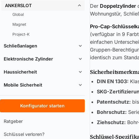
ANKERSLOT
Der
Doppelzylinder
Wohnungstür, Schlie
Global
Magnet
Pro-Cap-Schlüsselk
(verfügbar in 9 Farb
Project-K
einfachen Unterschei
Schließanlagen
Gruppen-Berechtigun
identisch zum Standa
Elektronische Zylinder
Sicherheitsmerkmal
Haussicherheit
DIN EN 1303:
Klas
Mobile Sicherheit
SKG-Zertifizieru
Patentschutz:
bis
Konfigurator starten
Bohrschutz:
Seri
Ratgeber
Ziehschutz:
Bohr-
Schlüssel verloren?
Schlüssel-Spezifik