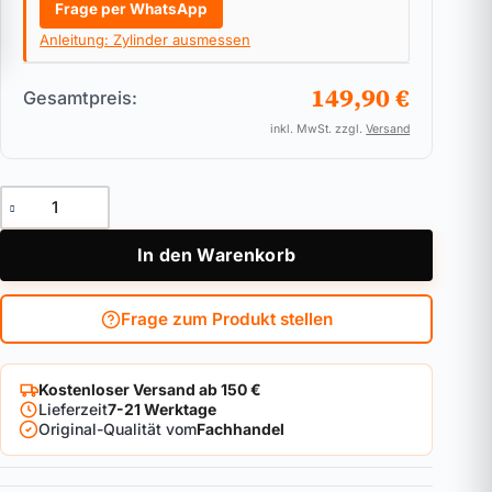
Frage per WhatsApp
Anleitung: Zylinder ausmessen
149,90 €
Gesamtpreis:
inkl. MwSt. zzgl.
Versand
Doppelzylinder für Biffar ABUS Bravus.4000 Pro Cap Menge
In den Warenkorb
Frage zum Produkt stellen
Kostenloser Versand ab 150 €
Lieferzeit
7-21 Werktage
Original-Qualität vom
Fachhandel