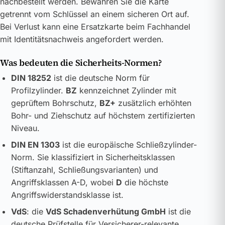
nachbestellt werden. Bewahren Sie die Karte
getrennt vom Schlüssel an einem sicheren Ort auf.
Bei Verlust kann eine Ersatzkarte beim Fachhandel
mit Identitätsnachweis angefordert werden.
Was bedeuten die Sicherheits-Normen?
DIN 18252
ist die deutsche Norm für
Profilzylinder.
BZ
kennzeichnet Zylinder mit
geprüftem Bohrschutz,
BZ+
zusätzlich erhöhten
Bohr- und Ziehschutz auf höchstem zertifizierten
Niveau.
DIN EN 1303
ist die europäische Schließzylinder-
Norm. Sie klassifiziert in Sicherheitsklassen
(Stiftanzahl, Schließungsvarianten) und
Angriffsklassen A-D, wobei
D
die höchste
Angriffswiderstandsklasse ist.
VdS
: die
VdS Schadenverhütung GmbH
ist die
deutsche Prüfstelle für Versicherer-relevante